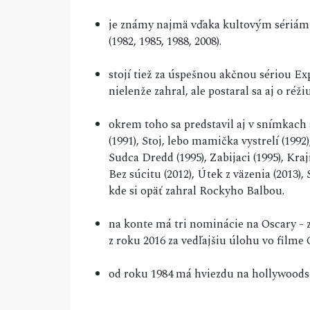
je známy najmä vďaka kultovým sériám f
(1982, 1985, 1988, 2008).
stojí tiež za úspešnou akčnou sériou Exp
nielenže zahral, ale postaral sa aj o ré
okrem toho sa predstavil aj v snímkach 
(1991), Stoj, lebo mamička vystrelí (1992
Sudca Dredd (1995), Zabijaci (1995), Kraj
Bez súcitu (2012), Útek z väzenia (2013), 
kde si opäť zahral Rockyho Balbou.
na konte má tri nominácie na Oscary - 
z roku 2016 za vedľajšiu úlohu vo filme
od roku 1984 má hviezdu na hollywood