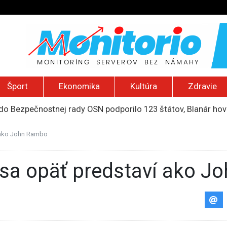
Šport
Ekonomika
Kultúra
Zdravie
do Bezpečnostnej rady OSN podporilo 123 štátov, Blanár hovo
ození? Pravda o kriminalite, islame a mýte o konzervatívn
ancúzsku stretne s obeťami sexuálneho zneužívania kňazmi
í ako John Rambo
liónov eur na pomoc farmárom, ktorých postihla blokáda prí
2026): Včelie úle v Palestíne, streľba študenta v Thajsku a L
ne sa opäť predstaví ako 