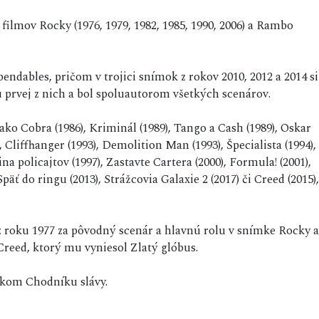
ilmov Rocky (1976, 1979, 1982, 1985, 1990, 2006) a Rambo
endables, pričom v trojici snímok z rokov 2010, 2012 a 2014 si
žiu prvej z nich a bol spoluautorom všetkých scenárov.
ako Cobra (1986), Kriminál (1989), Tango a Cash (1989), Oskar
), Cliffhanger (1993), Demolition Man (1993), Špecialista (1994),
ina policajtov (1997), Zastavte Cartera (2000), Formula! (2001),
Späť do ringu (2013), Strážcovia Galaxie 2 (2017) či Creed (2015),
z roku 1977 za pôvodný scenár a hlavnú rolu v snímke Rocky a
 Creed, ktorý mu vyniesol Zlatý glóbus.
skom Chodníku slávy.