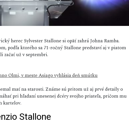
ký herec Sylvester Stallone si opäť zahrá Johna Ramba.
m, podľa ktorého sa 71-ročný Stallone predstaví aj v piatom
i začať už v septembri.
nno Olmi, v meste Asiago vyhlásia deň smútku
 nemal mať na starosti. Známe sú pritom už aj prvé detaily o
áhať pri hľadaní unesenej dcéry svojho priateľa, pričom mu
h kartelov.
nzio Stallone