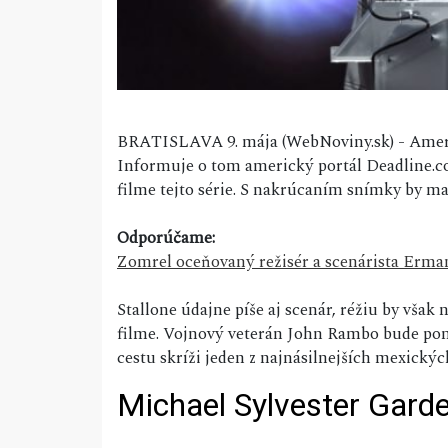
BRATISLAVA 9. mája (WebNoviny.sk) - Americ
Informuje o tom americký portál Deadline.co
filme tejto série. S nakrúcaním snímky by mal
Odporúčame:
Zomrel oceňovaný režisér a scenárista Erma
Stallone údajne píše aj scenár, réžiu by však
filme. Vojnový veterán John Rambo bude pom
cestu skríži jeden z najnásilnejších mexickýc
Michael Sylvester Garde