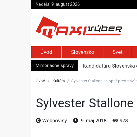
Nedeľa, 9. august 2026
Úvod
Slovensko
Svet
Mimoriadne správy
Kandidatúru Slovenska 
Je Európa naozaj v ohr
Pápež Lev XIV. sa vo Fr
Úvod
Kultúra
Sylvester Stallone sa opäť predstav
Kyjev žiada EÚ o 220 mi
Top foto dňa (7. august 
Sylvester Stallo
Webnoviny
9. máj 2018
978