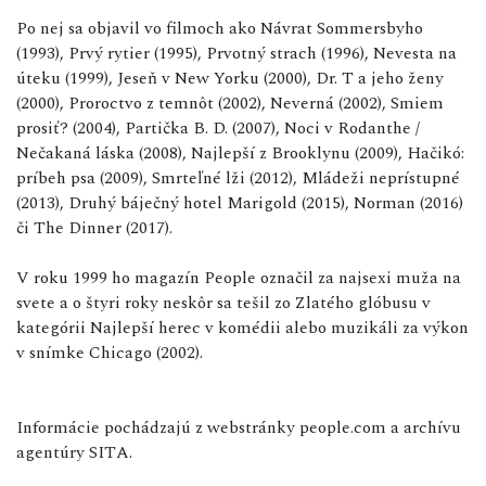
Po nej sa objavil vo filmoch ako Návrat Sommersbyho
(1993), Prvý rytier (1995), Prvotný strach (1996), Nevesta na
úteku (1999), Jeseň v New Yorku (2000), Dr. T a jeho ženy
(2000), Proroctvo z temnôt (2002), Neverná (2002), Smiem
prosiť? (2004), Partička B. D. (2007), Noci v Rodanthe /
Nečakaná láska (2008), Najlepší z Brooklynu (2009), Hačikó:
príbeh psa (2009), Smrteľné lži (2012), Mládeži neprístupné
(2013), Druhý báječný hotel Marigold (2015), Norman (2016)
či The Dinner (2017).
V roku 1999 ho magazín People označil za najsexi muža na
svete a o štyri roky neskôr sa tešil zo Zlatého glóbusu v
kategórii Najlepší herec v komédii alebo muzikáli za výkon
v snímke Chicago (2002).
Informácie pochádzajú z webstránky people.com a archívu
agentúry SITA.