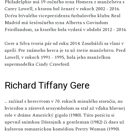
Philadelphie má 19-ročného syna Homera z manželstva s
Carey Lowell, s ktorou bol ženatý v rokoch 2002 - 2016.
Dcéra bývalého viceprezidenta futbalového klubu Real
Madrid má šesťročného syna Alberta s Govindom
Friedlandom, za ktorého bola vydatá v období 2012 - 2016.
Gere a Silva tvoria pár od roku 2014. Zosobášili sa vlani v
apríli. Pre známeho herca je to už tretie manželstvo. Pred
Lowell, v rokoch 1991 - 1995, bola jeho manželkou
supermodelka Cindy Crawford.
Richard Tiffany Gere
... začínal s herectvom v 70. rokoch minulého storočia, no
hviezdou a zároveň sexsymbolom sa stal až vďaka hlavnej
role v dráme Americký gigolo (1980). Túto pozíciu si
upevnil snímkou Dôstojník a gentleman (1982) či dnes už
kultovou romantickou komédiou Pretty Woman (1990).