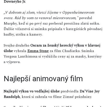
Downeyho Jr.
„V dobrom aj zlom, všetci žijeme v Oppenheimerovom
svete. Rád by som to venoval mierotvorcom,"
povedal
Murphy, keď si po prvý raz preberal prestížnu zlatú sošku.
Ďalšie víťazstvá si snímka pripísala v kategóriách pôvodnej
hudby, strihu a kamery.
Svojho druhého
Oscara za ženský herecký výkon v hlavnej
úlohe
vyhrala
Emma Stone
za film Chudiatko. Snímka
Yorgosa Lanthimosa si vyslúžila ceny aj za masky, kostýmy
a výpravu.
Najlepší animovaný film
Najlepší výkon vo vedľajšej úlohe
predviedla
Da'Vine Joy
Randolph
, ktorá si zahrala vo filme Zimné prázdniny.