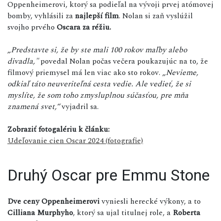
Oppenheimerovi, ktorý sa podieľal na vývoji prvej atómovej
bomby, vyhlásili za
najlepší film
. Nolan si zaň vyslúžil
svojho prvého
Oscara za réžiu.
„Predstavte si, že by ste mali 100 rokov maľby alebo
divadla,"
povedal Nolan počas večera poukazujúc na to, že
filmový priemysel má len viac ako sto rokov.
„Nevieme,
odkiaľ táto neuveriteľná cesta vedie. Ale vedieť, že si
myslíte, že som toho zmysluplnou súčasťou, pre mňa
znamená svet,“
vyjadril sa.
Zobraziť fotogalériu k článku:
Udeľovanie cien Oscar 2024 (fotografie)
Druhý Oscar pre Emmu Stone
Dve ceny Oppenheimerovi
vyniesli herecké výkony, a to
Cilliana Murphyho
, ktorý sa ujal titulnej role, a
Roberta