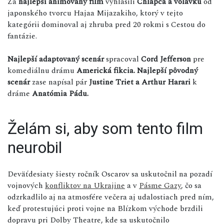
Za
najlepší animovaný film
vyhlásili
Chlapca a volavku
od
japonského tvorcu Hajaa Mijazakiho, ktorý v tejto
kategórii dominoval aj zhruba pred 20 rokmi s Cestou do
fantázie.
Najlepší adaptovaný scenár
spracoval
Cord Jefferson
pre
komediálnu drámu
Americká fikcia.
Najlepší pôvodný
scenár
zase napísal pár
Justine Triet a Arthur Harari
k
dráme
Anatómia Pádu.
Želám si, aby som tento film
neurobil
Deväťdesiaty šiesty ročník Oscarov sa uskutočnil na pozadí
vojnových
konfliktov na Ukrajine
a v
Pásme Gazy
, čo sa
odzrkadlilo aj na atmosfére večera aj udalostiach pred ním,
keď protestujúci proti vojne na Blízkom východe brzdili
dopravu pri Dolby Theatre, kde sa uskutočnilo