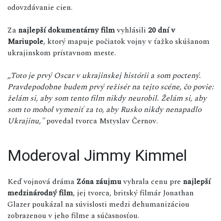
odovzdávanie cien.
Za
najlepší dokumentárny film
vyhlásili
20 dní v
Mariupole
, ktorý mapuje počiatok vojny v ťažko skúšanom
ukrajinskom prístavnom meste.
„Toto je prvý Oscar v ukrajinskej histórii a som poctený.
Pravdepodobne budem prvý režisér na tejto scéne, čo povie:
želám si, aby som tento film nikdy neurobil. Želám si, aby
som to mohol vymeniť za to, aby Rusko nikdy nenapadlo
Ukrajinu,"
povedal tvorca Mstyslav Černov.
Moderoval Jimmy Kimmel
Keď vojnová dráma
Zóna záujmu
vyhrala cenu pre
najlepší
medzinárodný film
, jej tvorca, britský filmár Jonathan
Glazer poukázal na súvislosti medzi dehumanizáciou
zobrazenou v jeho filme a súčasnosťou.