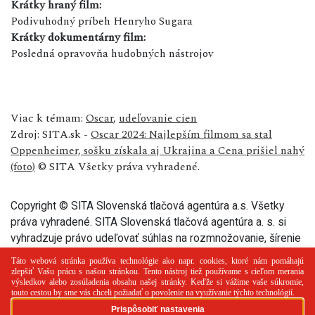
Krátky hraný film:
Podivuhodný príbeh Henryho Sugara
Krátky dokumentárny film:
Posledná opravovňa hudobných nástrojov
Viac k témam:
Oscar
,
udeľovanie cien
Zdroj: SITA.sk -
Oscar 2024: Najlepším filmom sa stal
Oppenheimer, sošku získala aj Ukrajina a Cena prišiel nahý
(foto)
© SITA Všetky práva vyhradené.
Copyright © SITA Slovenská tlačová agentúra a.s. Všetky
práva vyhradené. SITA Slovenská tlačová agentúra a. s. si
vyhradzuje právo udeľovať súhlas na rozmnožovanie, šírenie
a na verejný prenos tohto článku a jeho častí.