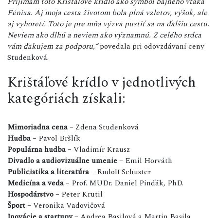
Prijímam toto Krištáľové krídlo ako symbol bájneho vtáka
Fénixa. Aj moja cesta životom bola plná vzletov, výšok, ale
aj vyhoretí. Toto je pre mňa výzva pustiť sa na ďalšiu cestu.
Neviem ako dlhú a neviem ako významnú. Z celého srdca
vám ďakujem za podporu,“
povedala pri odovzdávaní ceny
Studenková.
Krištáľové krídlo v jednotlivých
kategóriách získali:
Mimoriadna cena
– Zdena Studenková
Hudba
– Pavol Bršlík
Populárna hudba
– Vladimír Krausz
Divadlo a audiovizuálne umenie
– Emil Horváth
Publicistika a literatúra
– Rudolf Schuster
Medicína a veda
– Prof. MUDr. Daniel Pinďák, PhD.
Hospodárstvo
– Peter Krutil
Šport
– Veronika Vadovičová
Inovácie a startupy
– Andrea Basilová a Martin Basila