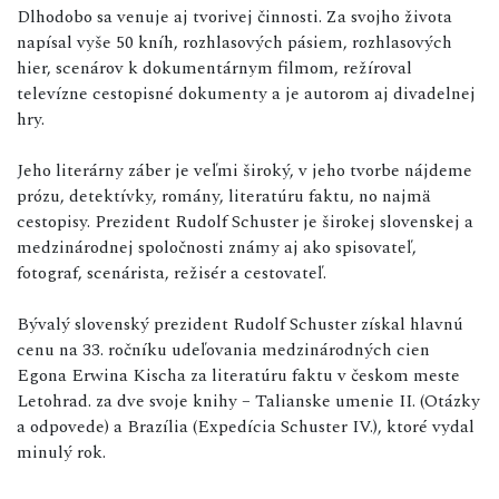
Dlhodobo sa venuje aj tvorivej činnosti. Za svojho života
napísal vyše 50 kníh, rozhlasových pásiem, rozhlasových
hier, scenárov k dokumentárnym filmom, režíroval
televízne cestopisné dokumenty a je autorom aj divadelnej
hry.
Jeho literárny záber je veľmi široký, v jeho tvorbe nájdeme
prózu, detektívky, romány, literatúru faktu, no najmä
cestopisy. Prezident Rudolf Schuster je širokej slovenskej a
medzinárodnej spoločnosti známy aj ako spisovateľ,
fotograf, scenárista, režisér a cestovateľ.
Bývalý slovenský prezident Rudolf Schuster získal hlavnú
cenu na 33. ročníku udeľovania medzinárodných cien
Egona Erwina Kischa za literatúru faktu v českom meste
Letohrad. za dve svoje knihy – Talianske umenie II. (Otázky
a odpovede) a Brazília (Expedícia Schuster IV.), ktoré vydal
minulý rok.