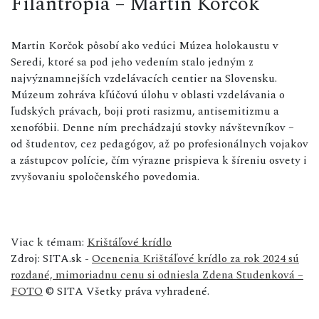
Filantropia – Martin Korčok
Martin Korčok pôsobí ako vedúci Múzea holokaustu v
Seredi, ktoré sa pod jeho vedením stalo jedným z
najvýznamnejších vzdelávacích centier na Slovensku.
Múzeum zohráva kľúčovú úlohu v oblasti vzdelávania o
ľudských právach, boji proti rasizmu, antisemitizmu a
xenofóbii. Denne ním prechádzajú stovky návštevníkov –
od študentov, cez pedagógov, až po profesionálnych vojakov
a zástupcov polície, čím výrazne prispieva k šíreniu osvety i
zvyšovaniu spoločenského povedomia.
Viac k témam:
Krištáľové krídlo
Zdroj: SITA.sk -
Ocenenia Krištáľové krídlo za rok 2024 sú
rozdané, mimoriadnu cenu si odniesla Zdena Studenková –
FOTO
© SITA Všetky práva vyhradené.