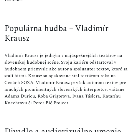
Populárna hudba – Vladimír
Krausz
Vladimír Krausz je jedným z najúspešnejších textárov na
slovenskej hudobnej scéne. Svoju kariéru odštartoval v
hudobnom priemysle ako autor a spoluautor textov, ktoré sa
stali hitmi. Krausz sa opakovane stal textárom roka na
Cenách SOZA. Vladimír Krausz je však autorom textov pre
mnohých prominentných slovenských interpretov, vrátane
Adama Ďuricu, Roba Grigorova, Ivana Táslera, Katarínu
Knechtovú či Peter Bič Project.
Divadlo a audiovizuálne umenie –