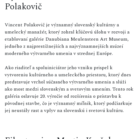
Polakovič
Vincent Polakovič je významný slovenský kultúrny a
umelecký manažér, ktorý zohral kľúčovú úlohu v rozvoji a
etablovaní galérie Danubiana Meulensteen Art Museum,
jedného z najprestížnejších a najvýznamnejších múzeí
moderného výtvarného umenia v strednej Európe.
Ako riaditeľ a spoluiniciátor jeho vzniku prispel k
vytvoreniu kultúrneho a umeleckého priestoru, ktorý dnes
predstavuje vrchol súčasného výtvarného umenia a slúži
ako most medzi slovenským a svetovým umením. Tento rok
galéria oslavuje 20. výročie od rozšírenia o prístavbu k
pôvodnej stavbe, čo je významný míľnik, ktorý podčiarkuje
jej neustály rast a vplyv na slovenskú i svetovú kultúru.