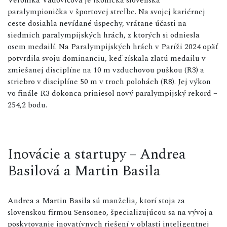
paralympionička v športovej streľbe. Na svojej kariérnej
ceste dosiahla nevídané úspechy, vrátane účasti na
siedmich paralympijských hrách, z ktorých si odniesla
osem medailí. Na Paralympijských hrách v Paríži 2024 opäť
potvrdila svoju dominanciu, keď získala zlatú medailu v
zmiešanej disciplíne na 10 m vzduchovou puškou (R3) a
striebro v disciplíne 50 m v troch polohách (R8). Jej výkon
vo finále R3 dokonca priniesol nový paralympijský rekord –
254,2 bodu.
Inovácie a startupy – Andrea
Basilová a Martin Basila
Andrea a Martin Basila sú manželia, ktorí stoja za
slovenskou firmou Sensoneo, špecializujúcou sa na vývoj a
poskytovanie inovatívnych riešení v oblasti inteligentnej