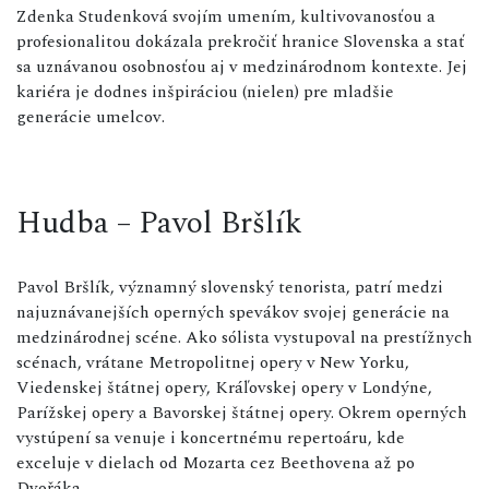
Zdenka Studenková svojím umením, kultivovanosťou a
profesionalitou dokázala prekročiť hranice Slovenska a stať
sa uznávanou osobnosťou aj v medzinárodnom kontexte. Jej
kariéra je dodnes inšpiráciou (nielen) pre mladšie
generácie umelcov.
Hudba – Pavol Bršlík
Pavol Bršlík, významný slovenský tenorista, patrí medzi
najuznávanejších operných spevákov svojej generácie na
medzinárodnej scéne. Ako sólista vystupoval na prestížnych
scénach, vrátane Metropolitnej opery v New Yorku,
Viedenskej štátnej opery, Kráľovskej opery v Londýne,
Parížskej opery a Bavorskej štátnej opery. Okrem operných
vystúpení sa venuje i koncertnému repertoáru, kde
exceluje v dielach od Mozarta cez Beethovena až po
Dvořáka.