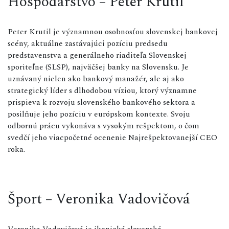
Hospodárstvo – Peter Krutil
Peter Krutil je významnou osobnosťou slovenskej bankovej
scény, aktuálne zastávajúci pozíciu predsedu
predstavenstva a generálneho riaditeľa Slovenskej
sporiteľne (SLSP), najväčšej banky na Slovensku. Je
uznávaný nielen ako bankový manažér, ale aj ako
strategický líder s dlhodobou víziou, ktorý významne
prispieva k rozvoju slovenského bankového sektora a
posilňuje jeho pozíciu v európskom kontexte. Svoju
odbornú prácu vykonáva s vysokým rešpektom, o čom
svedčí jeho viacpočetné ocenenie Najrešpektovanejší CEO
roka.
Šport – Veronika Vadovičová
Veronika Vadovičová je ikonická slovenská