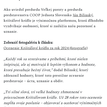
Ako uviedol predseda Veľkej poroty a predseda
predstavenstva COOP Jednota Slovensko
Ján Bilinský
,
krištáľové krídlo je výnimočnou platformou, ktorá dlhodobo
vyzdvihuje osobnosti, ktoré si zaslúžia našu pozornosť a
uznanie.
Zobraziť fotogalériu k článku:
Ocenenie Krištáľové krídlo za rok 2024 (fotografie)
„Každý rok sa stretávame s príbehmi, ktoré nielen
inšpirujú, ale aj motivujú k lepším výkonom a hodnote,
ktorá presahuje bežný život,“
dodal Bilinský, ktorý
zdôraznil hodnoty, ktoré toto prestížne ocenenie
predstavuje – úctu, uznanie a obdiv.
„Tri silné slová, tri veľké hodnoty zhmotnené v
priezračnom Krištáľovom krídle. Už 28 rokov toto ocenenie
napĺňa svoje poslanie – objavovať a oceňovať výnimočných