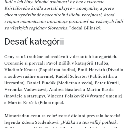
ľudí a ich činy. Mnohé osobnosti by bez existencie
Krištáľového krídla zostali ukryté v anonymite, a preto
chcem vyzdvihnúť neoceniteľnú úlohu verejnosti, ktorá
svojimi nomináciami upriamuje pozornosť na vzácnych ľudí
zo všetkých regiónov Slovenska,“
dodal Bilinský.
Desať kategórii
Ceny sa už tradične odovzdávali v desiatich kategóriách.
Ocenenie si prevzali Pavol Bršlík v kategórii Hudba,
Vladimír Krausz (Populárna hudba), Emil Horváth (Divadlo
a audiovizuálne umenie), Rudolf Schuster (Publicistika a
literatúra), Daniel Pinďák (Medicína a veda), Peter Krutil,
Veronika Vadovičová, Andrea Basilová a Martin Basila
(Inovácie a startupy), Vincent Polakovič (Výtvarné umenie)
a Martin Korčok (Filantropia).
Mimoriadnu cenu za celoživotné dielo si prevzala herecká
legenda Zdena Studenková.
„Vďaka za ten veľký potlesk.