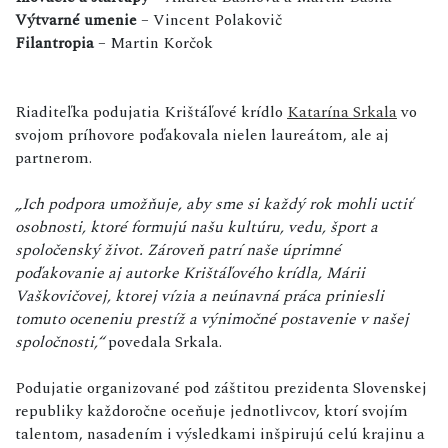
Výtvarné umenie
– Vincent Polakovič
Filantropia
– Martin Korčok
Riaditeľka podujatia Krištáľové krídlo
Katarína Srkala
vo
svojom príhovore poďakovala nielen laureátom, ale aj
partnerom.
„Ich podpora umožňuje, aby sme si každý rok mohli uctiť
osobnosti, ktoré formujú našu kultúru, vedu, šport a
spoločenský život. Zároveň patrí naše úprimné
poďakovanie aj autorke Krištáľového krídla, Márii
Vaškovičovej, ktorej vízia a neúnavná práca priniesli
tomuto oceneniu prestíž a výnimočné postavenie v našej
spoločnosti,“
povedala Srkala.
Podujatie organizované pod záštitou prezidenta Slovenskej
republiky každoročne oceňuje jednotlivcov, ktorí svojím
talentom, nasadením i výsledkami inšpirujú celú krajinu a