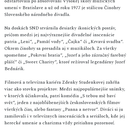
odštartovala po absolvovaní Vysokej školy múzických
umení v Bratislave a už od roku 1977 je stálicou Činohry
Slovenského národného divadla.
Na doskách SND stvárnila desiatky ikonických postáv,
pričom medzi jej najvýraznejšie divadelné inscenácie
patria „Leni“, „Pamäť vody“, „Čajka“ či „Krvavá svadba“.
Okrem činohry sa presadila aj v muzikáloch. Za všetky
spomeňme „Pokrvní bratia“, „Jozef a jeho zázračný farebný
plášť“ či „Sweet Charity“, ktoré režíroval legendárny Jozef
Bednárik.
Filmová a televízna kariéra Zdenky Studenkovej zahŕňa
viac ako stovku projektov. Medzi najpopulárnejšie snímky,
v ktorých účinkovala, patrí komédia „S tebou mě baví
svět“, jeden z najobľúbenejších československých filmov
všetkých čias, alebo fantasy „Panna a netvor“. Diváci si ju
zamilovali i v televíznych inscenáciách a seriáloch, kde jej
herecké umenie a charizma vždy pritiahnu pozornosť.