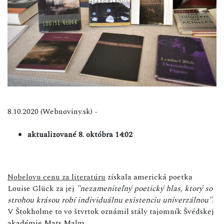
8.10.2020 (Webnoviny.sk) -
aktualizované 8. októbra 14:02
Nobelovu cenu za literatúru
získala americká poetka
Louise Glück za jej
"nezameniteľný poetický hlas, ktorý so
strohou krásou robí individuálnu existenciu univerzálnou"
.
V Štokholme to vo štvrtok oznámil stály tajomník Švédskej
akadémie Mats Malm.