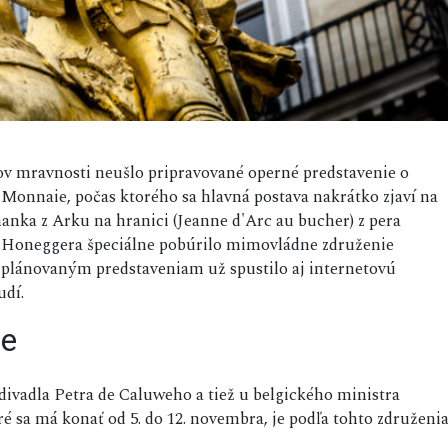
cov mravnosti neušlo pripravované operné predstavenie o
 Monnaie, počas ktorého sa hlavná postava nakrátko zjaví na
anka z Arku na hranici (Jeanne d'Arc au bucher) z pera
a Honeggera špeciálne pobúrilo mimovládne združenie
i plánovaným predstaveniam už spustilo aj internetovú
udí.
ie
divadla Petra de Caluweho a tiež u belgického ministra
ré sa má konať od 5. do 12. novembra, je podľa tohto združeni