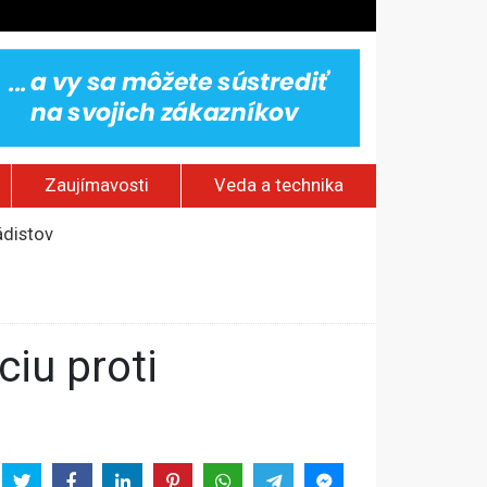
Zaujímavosti
Veda a technika
ádistov
novú úroveň hrozby
kostol a ranč Zorro
odobne s duševnou poruchou