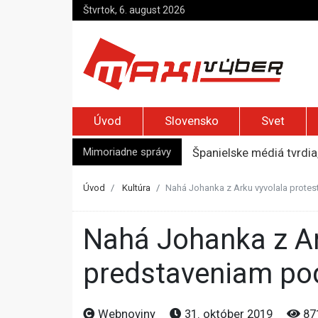
Štvrtok, 6. august 2026
Úvod
Slovensko
Svet
Mimoriadne správy
Španielske médiá tvrdia
Nemecký minister vnútra
Top foto dňa (5. august
Úvod
Kultúra
Nahá Johanka z Arku vyvolala protesty
Po útoku nožnicami zos
Austrálsky politik prizn
Nahá Johanka z Arku vyvolala protesty, petíciu proti
predstaveniam podp
Webnoviny
31. október 2019
87