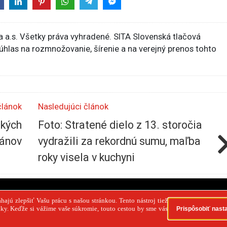
 a.s. Všetky práva vyhradené. SITA Slovenská tlačová
súhlas na rozmnožovanie, šírenie a na verejný prenos tohto
článok
Nasledujúci článok
tkých
Foto: Stratené dielo z 13. storočia
ránov
vydražili za rekordnú sumu, maľba
roky visela v kuchyni
PR článok
Reklama
Spolupráca
Kontakt
Zása