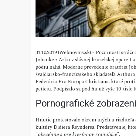
31.10.2019 (Webnoviny.sk) - Pozornosti stráž
Johanke z Arku v slávnej bruselskej opere La
pódiu nahá. Moderné prevedenie oratória Joh
švajčiarsko-francúzskeho skladateľa Arthur
Federácia Pro Europa Christiana, ktoré prot
petíciu. Podpísalo sa pod ňu už vyše 10-tisíc ľ
Pornografické zobrazen
Hnutie protestovalo okrem iných u riaditeľa 
kultúry Didiera Reyndersa. Predstavenie, kto
"
obscénne a pre kresťanov zraňujúce
".