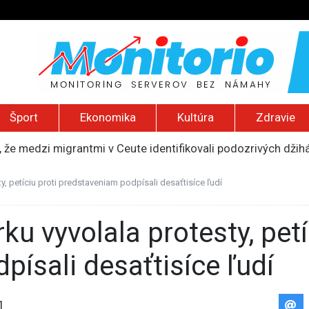
Šport
Ekonomika
Kultúra
Zdravie
, že medzi migrantmi v Ceute identifikovali podozrivých džih
: Nález dronu s výbušninou na letisku v Lipsku predstavuje 
 2026): Nízka hladina Dunaja, Trumpov nový helipad, zničený 
, petíciu proti predstaveniam podpísali desaťtisíce ľudí
tali štyria zranení, polícia zadržala 44-ročnú ženu pravdep
al, že počas rokovania odoslal správu „moja práca je nudná“
ísali desaťtisíce ľudí
1