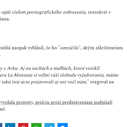
 opäť cieľom pornografického zobrazenia, tentokrát v
iana.
 médiá naopak vyhlásil, že ho "
omráčilo
", akým záležitostiam
.
 z Arku. Aj na sochách a maľbách, ktoré vznikli
pera La Monnaie si veľmi váži slobodu vyjadrovania, máme
takú istú úctu prejavovali aj oni voči nám
," reagoval na
volala protesty, petíciu proti predstaveniam podpísali
né.