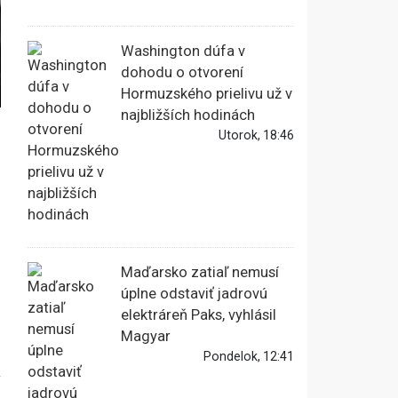
Washington dúfa v
dohodu o otvorení
Hormuzského prielivu už v
najbližších hodinách
Utorok, 18:46
Maďarsko zatiaľ nemusí
úplne odstaviť jadrovú
elektráreň Paks, vyhlásil
Magyar
Pondelok, 12:41
a