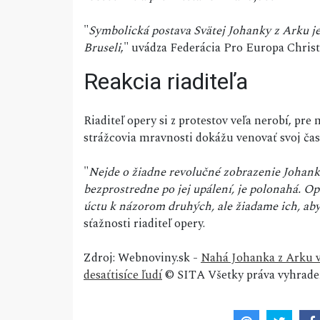
"
Symbolická postava Svätej Johanky z Arku je
Bruseli
," uvádza Federácia Pro Europa Christ
Reakcia riaditeľa
Riaditeľ opery si z protestov veľa nerobí, pre
strážcovia mravnosti dokážu venovať svoj čas
"
Nejde o žiadne revolučné zobrazenie Johanky
bezprostredne po jej upálení, je polonahá. O
úctu k názorom druhých, ale žiadame ich, aby 
sťažnosti riaditeľ opery.
Zdroj: Webnoviny.sk -
Nahá Johanka z Arku vy
desaťtisíce ľudí
© SITA Všetky práva vyhrade