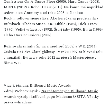
Confessions On A Dance Floor (2005), Hard Candy (2008),
MDNA (2012) a Rebel Heart (2015). Na konte má napríklad
sedem cien Grammy a od roku 2008 je členkou
Rock'n'rollovej siene slávy. Ako herečka sa predstavila v
snímkach Hľadám Susan. Zn.: Zúfalo (1985), Dick Tracy
(1990), Veľké víťazstvo (1992), Štyri izby (1995), Evita (1996)
alebo Dnes neumieraj (2002).
Režírovala snímky Špina a múdrosť (2008) a W.E. (2011).
Získala tiež dva Zlaté glóbusy - v roku 1997 za hlavnú rolu
v muzikáli Evita a v roku 2012 za pieseň Masterpiece z
filmu W.E.
Viac k témam:
Billboard Music Awards
Zdroj: Webnoviny.sk -
Na tohtoročných Billboard Music
Awards vystúpi kráľovná popu Madonna
© SITA Všetky
práva vyhradené.