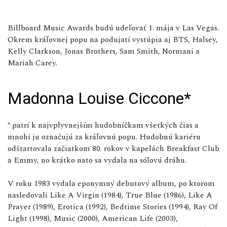
Billboard Music Awards budú udeľovať 1. mája v Las Vegas.
Okrem kráľovnej popu na podujatí vystúpia aj BTS, Halsey,
Kelly Clarkson, Jonas Brothers, Sam Smith, Normani a
Mariah Carey.
Madonna Louise Ciccone*
* patrí k najvplyvnejším hudobníčkam všetkých čias a
mnohí ju označujú za kráľovnú popu. Hudobnú kariéru
odštartovala začiatkom 80. rokov v kapelách Breakfast Club
a Emmy, no krátko nato sa vydala na sólovú dráhu.
V roku 1983 vydala eponymný debutový album, po ktorom
nasledovali Like A Virgin (1984), True Blue (1986), Like A
Prayer (1989), Erotica (1992), Bedtime Stories (1994), Ray Of
Light (1998), Music (2000), American Life (2003),