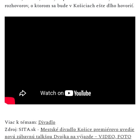
rozhovorov, o ktorom sa bude v Košiciach ešte dlho hovoriť.
Viac k témam:
Divadlo
Zdroj: SITA.sk -
Mestské divadlo Košice premiérovo uvedie
novú zábavnú talkšou Dvojka na výjazde – VIDEO, FOTO