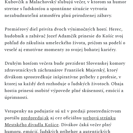
Kubovčík a Malachovský sľubujú večer, v ktorom sa humor
stretne s ľudskosťou a spontánne situácie vytvoria
nezabudnuteľnú atmosféru plnú prirodzenej zábavy.
Premiérový diel privíta dvoch výnimočných hostí. Herec,
hudobník a zabávač Jozef Adamčík prinesie do Košíc svoj
pohľad do zákulisia umeleckého života, pričom sa podelí o
veselé aj emotívne momenty zo svojej bohatej kariéry.
Druhým hosťom večera bude prezident Slovenskej komory
zdravotníckych záchranárov František Majerský, ktorý
divákom sprostredkuje inšpiratívne príbehy z profesie, v
ktorej sa každý deň rozhoduje o ľudských životoch. Obaja
hostia prinesú osobité výpovede plné skúseností, emócií a
úprimnosti.
Vstupenky na podujatie sú už v predaji prostredníctvom
portálu
predpredaj.sk
aj cez oficiálnu
webovú stránku
Mestského divadla Košice
. Divákov čaká večer plný
humoru, emócií, ľudských príbehov a autentických