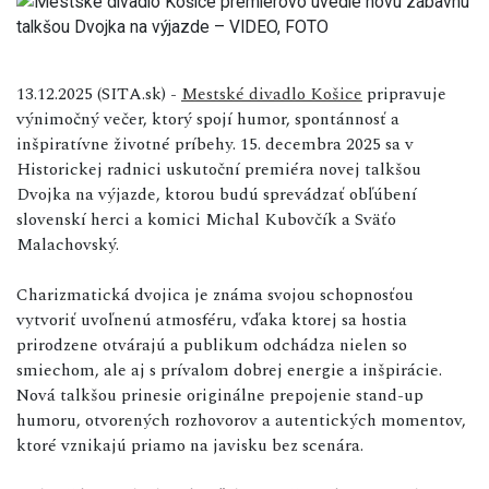
13.12.2025 (SITA.sk) -
Mestské divadlo Košice
pripravuje
výnimočný večer, ktorý spojí humor, spontánnosť a
inšpiratívne životné príbehy. 15. decembra 2025 sa v
Historickej radnici uskutoční premiéra novej talkšou
Dvojka na výjazde, ktorou budú sprevádzať obľúbení
slovenskí herci a komici Michal Kubovčík a Sväťo
Malachovský.
Charizmatická dvojica je známa svojou schopnosťou
vytvoriť uvoľnenú atmosféru, vďaka ktorej sa hostia
prirodzene otvárajú a publikum odchádza nielen so
smiechom, ale aj s prívalom dobrej energie a inšpirácie.
Nová talkšou prinesie originálne prepojenie stand-up
humoru, otvorených rozhovorov a autentických momentov,
ktoré vznikajú priamo na javisku bez scenára.