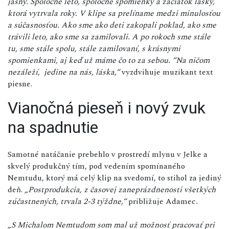
jasný. Spoločné leto, spoločné spomienky a začiatok lásky,
ktorá vytrvala roky. V klipe sa prelíname medzi minulosťou
a súčasnosťou. Ako sme ako deti zakopali poklad, ako sme
trávili leto, ako sme sa zamilovali. A po rokoch sme stále
tu, sme stále spolu, stále zamilovaní, s krásnymi
spomienkami, aj keď už máme čo to za sebou. “Na ničom
nezáleží, jedine na nás, láska,“
vyzdvihuje muzikant text
piesne.
Vianočná pieseň i nový zvuk
na spadnutie
Samotné natáčanie prebehlo v prostredí mlynu v Jelke a
skvelý produkčný tím, pod vedením spomínaného
Nemtudu, ktorý má celý klip na svedomí, to stihol za jediný
deň.
„
Postprodukcia, z časovej zaneprázdnenosti všetkých
zúčastnených, trvala 2-3 týždne,“
približuje Adamec
.
„S Michalom Nemtudom som mal už možnosť pracovať pri