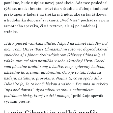
ponúkne, bude z úplne novej produkcie. Adamec posledné
týždne, medzi hraním, trávi čas v štúdiu a sľubuje hudobné
prekvapenie ladené na troška inú nôtu, ako sú fanúšikovia
u hudobníka doposiaľ zvyknutí.
„
Veď Vieš“ pochádza z pera
samotného speváka, či už textovo, ale aj po hudobnej
stránke
.
„Táto
pieseň vznikala dlhšie. Nápad na námet skladby bol
môj. Tomi Okres (Bass Chinaski) mi túto vec doprodukoval
spoločne aj s Jánom Steinsdörferom (klávesy Chinaski), aj
vďaka nim má táto pesnička v sebe skutočný život. Chcel
som pôvodne urobiť song o hádke, resp. spievaný hádkou,
následne ho zjemniť udobrením. Ono je to tak, ľudia sa
hádajú, naťahujú, provokujú. Najmä tí, čo sú spolu dlho.
Dôležité je, že to končí láskou a vášňou. Pre mňa sú takéto
“ups and downs“ dynamikou vzťahu s nehasnúcim
podtónom lásky, ktorý to drží pokope,“
približuje spevák
význam piesne.