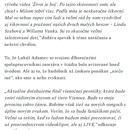
výrobe videa 'Život je boj'. Po tejto skúsenosti som, ale
chcel s Mišom robiť viac. Podľa mňa je neskutočne šikovný.
Mal so sebou super tím ľudí a veľmi rád by som vyzdvihol
aj šikovnosť a pružnosť našich dvoch malých hercov – Lindu
Szabovú a Wiliama Vanka. Sú to skutočne veľmi
talentované deti,“
dodáva spevák k téme natáčania a
nešetrí chválou.
To, že Lukáš Adamec so svojimi dlhoročnými
spolupracovníkmi zarezáva v štúdiu bolo avizované hneď
úvodom. Ale aj to, že hudobník už čoskoro ponúkne
„
niečo
iné“, ako sme u neho zvyknutí.
„Aktuálne doťahujeme finál vianočnej pesničky, ktorá bude
znieť rádiovým éterom už tieto Vianoce. Bude to moja
prvotina tohto žánru. Robíme však tiež na nových songoch s
úplne novým zvukom. Verím, že sa bude fanúšikom páčiť.
Veľmi sa teším, keď to ľudom budem môcť prezentovať, či
už prostredníctvom videoklipov, ale aj LIVE,“
odkazuje