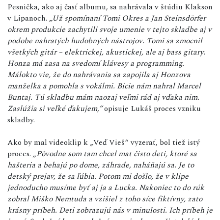
Pesnička, ako aj časť albumu, sa nahrávala v štúdiu Klakson
v Lipanoch.
„Už spomínaní Tomi Okres a Jan Steinsdörfer
okrem produkcie zachytili svoje umenie v tejto skladbe aj v
podobe nahratých hudobných nástrojov. Tomi sa zmocnil
všetkých gitár – elektrickej, akustickej, ale aj bass gitary.
Honza má zasa na svedomí klávesy a programming.
Málokto vie, že do nahrávania sa zapojila aj Honzova
manželka a pomohla s vokálmi. Bicie nám nahral Marcel
Buntaj. Tú skladbu mám naozaj veľmi rád aj vďaka nim.
Zaslúžia si veľké ďakujem,“
opisuje Lukáš proces vzniku
skladby.
Ako by mal videoklip k
„
Veď Vieš“ vyzerať, bol tiež istý
proces.
„
Pôvodne som tam chcel mat čisto deti, ktoré sa
hašteria a behajú po dome, záhrade, naháňajú sa. Je to
detský prejav, že sa ľúbia. Potom mi došlo, že v klipe
jednoducho musíme byť aj ja a Lucka. Nakoniec to do rúk
zobral Miško Nemtuda a vzišiel z toho síce fiktívny, zato
krásny príbeh. Deti zobrazujú nás v minulosti. Ich príbeh je