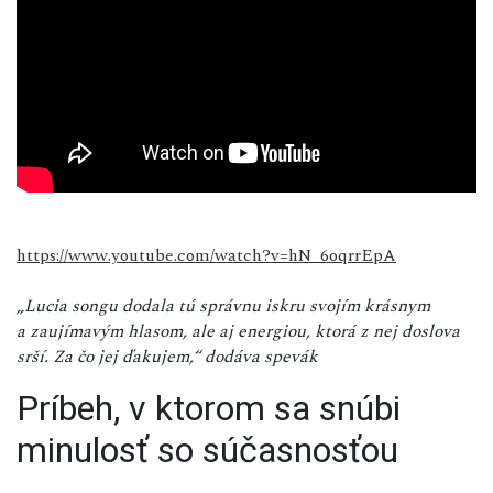
https://www.youtube.com/watch?v=hN_6oqrrEpA
„Lucia songu dodala tú správnu iskru svojím krásnym
a zaujímavým hlasom, ale aj energiou, ktorá z nej doslova
srší. Za čo jej ďakujem,“ dodáva spevák
Príbeh, v ktorom sa snúbi
minulosť so súčasnosťou