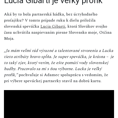
Lucia Gibarti je veľký profík
Aká by to bola partnerská hádka, bez úctyhodného
proťajšku? V tomto prípade ruku k dielu priložila
slovenská speváčka
Lucia Gibarti
, ktorá Slovákov svojho
času uchvátila naspievaním piesne Slovensko moje, Otčina
Moja.
„Ja mám veľmi rád výrazné a talentované stvorenia a Lucka
tieto atribúty hravo spĺňa. Je super speváčka, je krásna – je
to taký zjav, ktorý verím, že ešte pomúti vody slovenskej
hudby. Pracovalo sa mi s ňou výborne. Lucka je veľký
profik,“
pochvaľuje si Adamec spoluprácu s vedomím, že
pri výbere speváckej partnerky stavil na dobrú kartu.