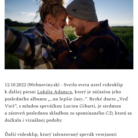
12.10.2022 (Webnoviny.sk) - Svetlo sveta uzrel videoklip
k ďalšej piesni
Lukáša Adamca
, ktorý je súčasťou jeho
posledného albumu
„
...na lepšie časy...“. Rezké dueto
„
Veď
Vieš“, s mladou speváčkou Luciou Gibarti, je siedmou
a zároveň poslednou skladbou zo spomínaného CD, ktorá sa
dočkala i vizuálnej podoby.
Ďalší videoklip, ktorý talentovaný spevák verejnosti