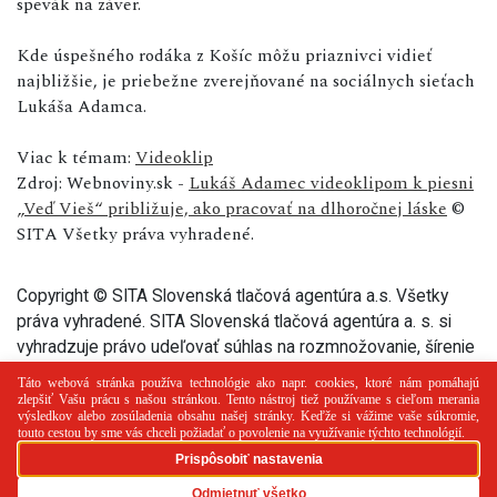
spevák na záver.
Kde úspešného rodáka z Košíc môžu priaznivci vidieť
najbližšie, je priebežne zverejňované na sociálnych sieťach
Lukáša Adamca.
Viac k témam:
Videoklip
Zdroj: Webnoviny.sk -
Lukáš Adamec videoklipom k piesni
„Veď Vieš“ približuje, ako pracovať na dlhoročnej láske
©
SITA Všetky práva vyhradené.
Copyright © SITA Slovenská tlačová agentúra a.s. Všetky
práva vyhradené. SITA Slovenská tlačová agentúra a. s. si
vyhradzuje právo udeľovať súhlas na rozmnožovanie, šírenie
a na verejný prenos tohto článku a jeho častí.