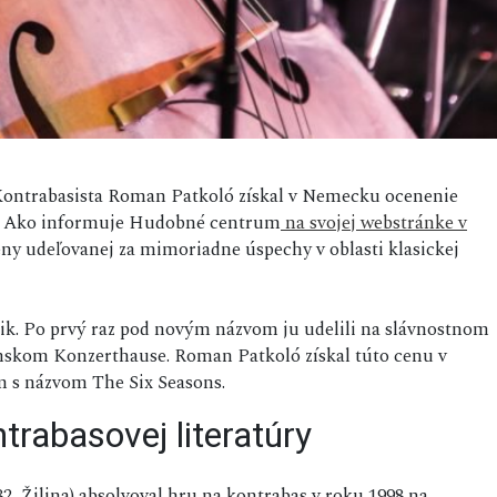
ontrabasista Roman Patkoló získal v Nemecku ocenenie
18. Ako informuje Hudobné centrum
na svojej webstránke v
ceny udeľovanej za mimoriadne úspechy v oblasti klasickej
ik. Po prvý raz pod novým názvom ju udelili na slávnostnom
línskom Konzerthause. Roman Patkoló získal túto cenu v
m s názvom The Six Seasons.
ntrabasovej literatúry
2, Žilina) absolvoval hru na kontrabas v roku 1998 na