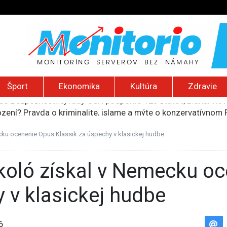
Šport
Ekonomika
Kultúra
Zdravie
ození? Pravda o kriminalite, islame a mýte o konzervatívn
ancúzsku stretne s obeťami sexuálneho zneužívania kňazmi
liónov eur na pomoc farmárom, ktorých postihla blokáda prí
cku ocenenie Opus Klassik za úspechy v klasickej hudbe
ú radu štátu po incidente s dronom pri ukrajinskom lietadle
do Bezpečnostnej rady OSN podporilo 123 štátov, Blanár hovo
 v klasickej hudbe
6