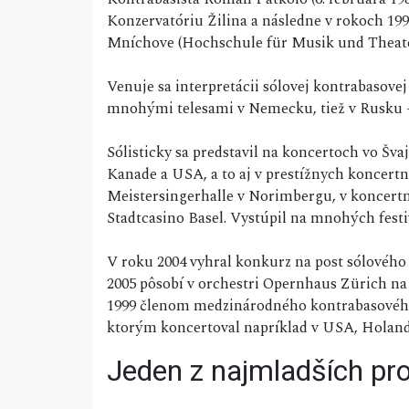
Konzervatóriu Žilina a následne v rokoch 199
Mníchove (Hochschule für Musik und Theat
Venuje sa interpretácii sólovej kontrabasovej
mnohými telesami v Nemecku, tiež v Rusku -
Sólisticky sa predstavil na koncertoch vo Šv
Kanade a USA, a to aj v prestížnych koncert
Meistersingerhalle v Norimbergu, v koncertn
Stadtcasino Basel. Vystúpil na mnohých festi
V roku 2004 vyhral konkurz na post sólovéh
2005 pôsobí v orchestri Opernhaus Zürich na 
1999 členom medzinárodného kontrabasového
ktorým koncertoval napríklad v USA, Holand
Jeden z najmladších pr