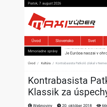
Piatok, 7. august 2026
Úvod
Slovensko
Svet
Mimoriadne správy
Je Európa naozaj v ohr
Pápež Lev XIV. sa vo Fr
Kyjev žiada EÚ o 220 mi
Úvod
Kultúra
Kontrabasista Patkoló získal v Neme
Merz zvolal bezpečnostn
Kandidatúru Slovenska 
Kontrabasista Patkoló získal v Nemecku ocenenie Opus
Klassik za úspechy
Webnoviny
20. október 2018
66