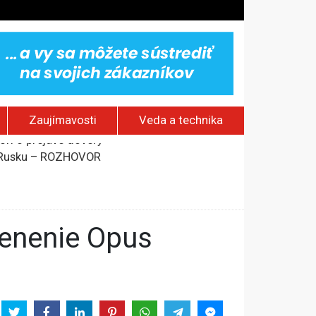
Zaujímavosti
Veda a technika
om Rusku – ROZHOVOR
stavov
rí o prejave dôvery