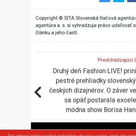
Copyright © SITA Slovenská tlačová agentúra
agentúra a. s. si vyhradzuje právo udeľovať 
článku a jeho častí.
Predchádzajúci 
Druhý deň Fashion LIVE! prin
pestré prehliadky slovenský
českých dizajnérov. O záver v
sa opäť postarala excel
módna show Borisa Han