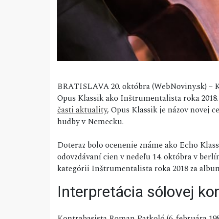
BRATISLAVA 20. októbra (WebNoviny.sk) – K
Opus Klassik ako Inštrumentalista roka 20
časti aktuality
, Opus Klassik je názov novej 
hudby v Nemecku.
Doteraz bolo ocenenie známe ako Echo Klass
odovzdávaní cien v nedeľu 14. októbra v ber
kategórii Inštrumentalista roka 2018 za albu
Interpretácia sólovej ko
Kontrabasista Roman Patkoló (6. februára 198