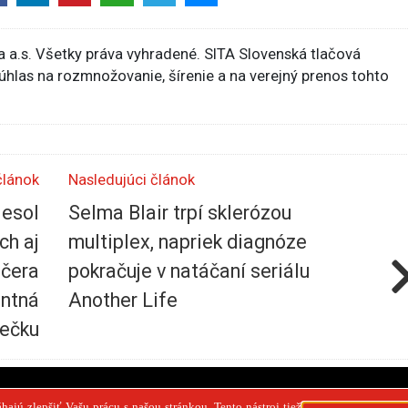
 a.s. Všetky práva vyhradené. SITA Slovenská tlačová
súhlas na rozmnožovanie, šírenie a na verejný prenos tohto
článok
Nasledujúci článok
iesol
Selma Blair trpí sklerózou
ch aj
multiplex, napriek diagnóze
ečera
pokračuje v natáčaní seriálu
entná
Another Life
ečku