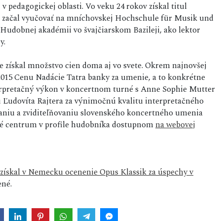
 v pedagogickej oblasti. Vo veku 24 rokov získal titul
 a začal vyučovať na mníchovskej Hochschule für Musik und
 Hudobnej akadémii vo švajčiarskom Bazileji, ako lektor
y.
 získal množstvo cien doma aj vo svete. Okrem najnovšej
2015 Cenu Nadácie Tatra banky za umenie, a to konkrétne
erpretačný výkon v koncertnom turné s Anne Sophie Mutter
u Ľudovíta Rajtera za výnimočnú kvalitu interpretačného
vaniu a zviditeľňovaniu slovenského koncertného umenia
né centrum v profile hudobníka dostupnom
na webovej
 získal v Nemecku ocenenie Opus Klassik za úspechy v
né.