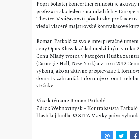
Popri bohatej koncertnej činnosti je aktívny i
profesora ako jeden z najmladších v Európe
Theater. V súčasnosti pôsobí ako profesor na
viedol viaceré majstrovské kontrabasové kurz
Roman Patkoló za svoje interpretačné umenie
ceny Opus Klassik získal medzi iným v roku 
Cenu Mladý tvorca v kategórii Hudba za int
(Carnegie Hall, New York) a v roku 2012 Cen
výkonu, ako aj aktívne prispievanie k formo
doma i v zahraničí. Informuje o tom Hudob
stránke.
.
Viac k témam:
Roman Patkoló
Zdroj: Webnoviny.sk -
Kontrabasista Patkoló
klasickej hudbe
© SITA Všetky práva vyhrade