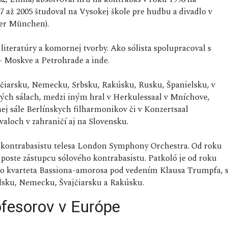
7 až 2005 študoval na Vysokej škole pre hudbu a divadlo v
er München).
 literatúry a komornej tvorby. Ako sólista spolupracoval s
 Moskve a Petrohrade a inde.
ajčiarsku, Nemecku, Srbsku, Rakúsku, Rusku, Španielsku, v
ných sálach, medzi iným hral v Herkulessaal v Mníchove,
ej sále Berlínskych filharmonikov či v Konzertsaal
valoch v zahraničí aj na Slovensku.
o kontrabasistu telesa London Symphony Orchestra. Od roku
poste zástupcu sólového kontrabasistu. Patkoló je od roku
 kvarteta Bassiona-amorosa pod vedením Klausa Trumpfa, 
sku, Nemecku, Švajčiarsku a Rakúsku.
ofesorov v Európe