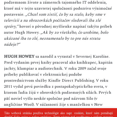
podzemnom živote a zámeroch tajomného IT oddelenia,
ktoré má v tejto uzavretej spoločnosti podozrivo výnimočné
postavenie.
„Chcel som zistiť, čo by sa stalo, keby sme v
televízii a na obrazovkách počítačov sledovali iba zlé
správy,“
hovorí o pôvodnej myšlienke napísať takýto príbeh
autor Hugh Howey.
„Ak by zo všetkého, čo urobíme, bolo
ukázané iba to zlé, neznamenalo by to pre nás stratu
nádeje?“
HUGH HOWEY
sa narodil a vyrastal v Severnej Karolíne.
Pred vydaním prvej knihy pracoval ako kníhkupec, kapitán
jachty, klampiar a audiotechnik. V roku 2009 začal svoje
príbehy publikovať v elektronickej podobe
prostredníctvom služby Kindle Direct Publishing. V roku
2011 vydal prvú poviedku z postapokalyptického sveta, v
ktorom ľudia žijú v obrovských podzemných silách. Prvých
päť noviel vyšlo neskôr spoločne pod názvom Silo (v
angličtine Wool). V súčasnosti žije s manželkou v New
Yorku.