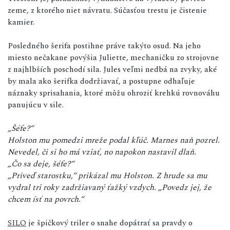
zeme, z ktorého niet návratu. Súčasťou trestu je čistenie
kamier.
Posledného šerifa postihne práve takýto osud. Na jeho
miesto nečakane povýšia Juliette, mechaničku zo strojovne
z najhlbších poschodí sila. Jules veľmi nedbá na zvyky, aké
by mala ako šerifka dodržiavať, a postupne odhaľuje
náznaky sprisahania, ktoré môžu ohroziť krehkú rovnováhu
panujúcu v sile.
„Šéfe?“
Holston mu pomedzi mreže podal kľúč. Marnes naň pozrel.
Nevedel, či si ho má vziať, no napokon nastavil dlaň.
„Čo sa deje, šéfe?“
„Priveď starostku,“ prikázal mu Holston. Z hrude sa mu
vydral tri roky zadržiavaný ťažký vzdych. „Povedz jej, že
chcem ísť na povrch.“
SILO
je špičkový triler o snahe dopátrať sa pravdy o