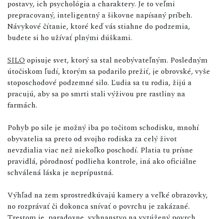
postavy, ich psychológia a charaktery. Je to veľmi
prepracovaný, inteligentný a šikovne napísaný príbeh.
Návykové čítanie, ktoré keď vás stiahne do podzemia,
budete si ho užívať plnými dúškami.
SILO
opisuje svet, ktorý sa stal neobývateľným. Posledným
útočiskom ľudí, ktorým sa podarilo prežiť, je obrovské, vyše
stoposchodové podzemné silo. Ľudia sa tu rodia, žijú a
pracujú, aby sa po smrti stali výživou pre rastliny na
farmách.
Pohyb po sile je možný iba po točitom schodisku, mnohí
obyvatelia sa preto od svojho rodiska za celý život
nevzdialia viac než niekoľko poschodí. Platia tu prísne
pravidlá, pôrodnosť podlieha kontrole, iná ako oficiálne
schválená láska je neprípustná.
Výhľad na zem sprostredkúvajú kamery a veľké obrazovky,
no rozprávať či dokonca snívať o povrchu je zakázané.
Trestom je, paradoxne, vyhnanstvo na vytúžený povrch