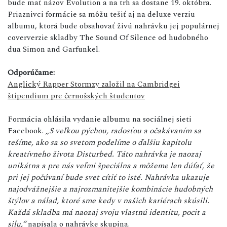
bude mať názov Evolution a na trh sa dostane 19. októbra.
Priaznivci formácie sa môžu tešiť aj na deluxe verziu
albumu, ktorá bude obsahovať živú nahrávku jej populárnej
coververzie skladby The Sound Of Silence od hudobného
dua Simon and Garfunkel.
Odporúčame:
Anglický Rapper Stormzy založil na Cambridgei
štipendium pre černošských študentov
Formácia ohlásila vydanie albumu na sociálnej sieti
Facebook.
„S veľkou pýchou, radosťou a očakávaním sa
tešíme, ako sa so svetom podelíme o ďalšiu kapitolu
kreatívneho života Disturbed. Táto nahrávka je naozaj
unikátna a pre nás veľmi špeciálna a môžeme len dúfať, že
pri jej počúvaní bude svet cítiť to isté. Nahrávka ukazuje
najodvážnejšie a najrozmanitejšie kombinácie hudobných
štýlov a nálad, ktoré sme kedy v našich kariérach skúsili.
Každá skladba má naozaj svoju vlastnú identitu, pocit a
silu,“
napísala o nahrávke skupina.