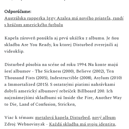
Odporúčame:
Austrálska rapperka Iggy Azalea má nového priateľa, randí
s hráčom amerického futbalu
Kapela zároveň ponúkla aj prvú ukážku z albumu. Je ňou
skladba Are You Ready, ku ktorej Disturbed zverejnili aj
videoklip.
Disturbed pôsobia na scéne od roku 1994. Na konte majú
šesť albumov - The Sickness (2000), Believe (2002), Ten
Thousand Fists (2005), Indestructible (2008), Asylum (2010)
a Immortalized (2015). S ostatnými piatimi nahrávkami
dobyli americký albumový rebríček Billboard 200. Ich
najznámejšími skladbami sú Inside the Fire, Another Way
to Die, Land of Confusion, Stricken,
Viac k témam:
metalová kapela Disturbed
,
nový album
Zdroj: Webnoviny.sk -
Každá skladba má svoju identitu,