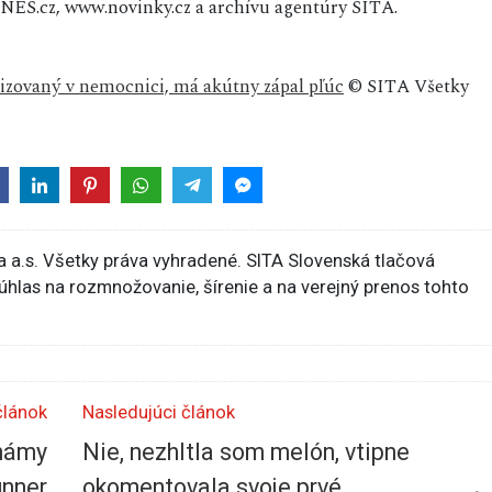
ES.cz, www.novinky.cz a archívu agentúry SITA.
lizovaný v nemocnici, má akútny zápal pľúc
© SITA Všetky
 a.s. Všetky práva vyhradené. SITA Slovenská tlačová
súhlas na rozmnožovanie, šírenie a na verejný prenos tohto
článok
Nasledujúci článok
známy
Nie, nezhltla som melón, vtipne
unner
okomentovala svoje prvé