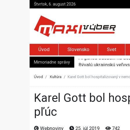
Štvrtok, 6. august 2026
Úvod
Slovensko
Svet
Mimoriadne správy
Bývalú ukrajinskú veľvy
Novinárka AFP Christin
Kremeľ rozšíril možnost
Úvod
Kultúra
Karel Gott bol hospitalizovaný v nem
Slováci sú na európskom
Afganca odsúdili na dož
Karel Gott bol hospitalizovaný v nemocnici, má akútny zápal
pľúc
Webnoviny
25. júl 2019
742