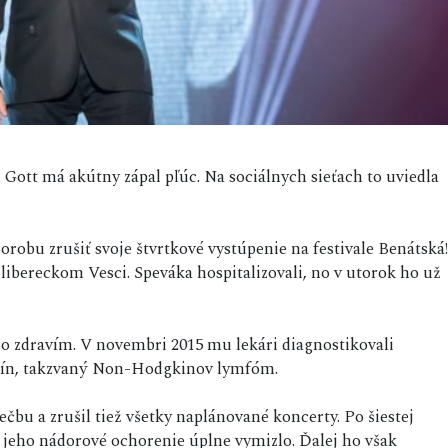
 Gott má akútny zápal pľúc. Na sociálnych sieťach to uviedla
obu zrušiť svoje štvrtkové vystúpenie na festivale Benátská!
v libereckom Vesci. Speváka hospitalizovali, no v utorok ho už
o zdravím. V novembri 2015 mu lekári diagnostikovali
lín, takzvaný Non-Hodgkinov lymfóm.
čbu a zrušil tiež všetky naplánované koncerty. Po šiestej
 jeho nádorové ochorenie úplne vymizlo. Ďalej ho však