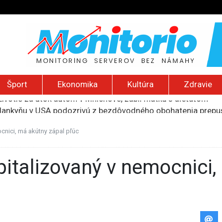
Šport
Ekonomika
Kultúra
Zdravie
slankyňu v USA podozrivú z bezdôvodného obohatenia prepust
a Assi získa medzinárodné ocenenie za slobodu tlače
i náboru do armády aj pre ďalších páchateľov trestných čino
ocnici, má akútny zápal pľúc
 priemere, Taliani zaostávajú. Online vstupenky kupuje len k
ivotie za útok autom v Mníchove, zabil matku s dieťaťom