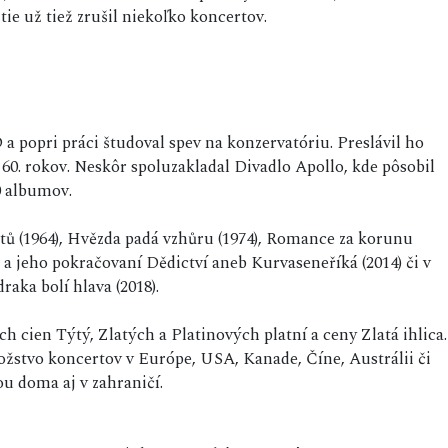
ie už tiež zrušil niekoľko koncertov.
a popri práci študoval spev na konzervatóriu. Preslávil ho
60. rokov. Neskôr spoluzakladal Divadlo Apollo, kde pôsobil
0 albumov.
etů (1964), Hvězda padá vzhůru (1974), Romance za korunu
 a jeho pokračovaní Dědictví aneb Kurvaseneříká (2014) či v
raka bolí hlava (2018).
ch cien Týtý, Zlatých a Platinových platní a ceny Zlatá ihlica.
ožstvo koncertov v Európe, USA, Kanade, Číne, Austrálii či
ou doma aj v zahraničí.