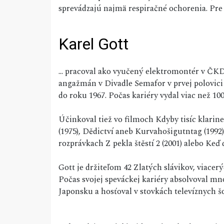
sprevádzajú najmä respiračné ochorenia. Pre t
Karel Gott
... pracoval ako vyučený elektromontér v ČKD 
angažmán v Divadle Semafor v prvej polovici 
do roku 1967. Počas kariéry vydal viac než 10
Účinkoval tiež vo filmoch Kdyby tisíc klarin
(1975), Dědictví aneb Kurvahošigutntag (1992)
rozprávkach Z pekla štěstí 2 (2001) alebo Keď d
Gott je držiteľom 42 Zlatých slávikov, viacerý
Počas svojej speváckej kariéry absolvoval mn
Japonsku a hosťoval v stovkách televíznych š