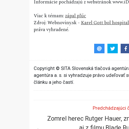
Informácie pochádzajú z webstránok www.iDN
Viac k témam:
zápal pľúc
Zdroj: Webnoviny.sk -
Karel Gott bol hospita
práva vyhradené.
Copyright © SITA Slovenská tlačová agentúra
agentúra a. s. si vyhradzuje právo udeľovať 
článku a jeho častí.
Predchádzajúci 
Zomrel herec Rutger Hauer, 
aj z filmu Blade R