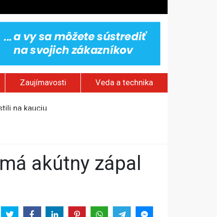
Zaujímavosti
Veda a technika
ili na kauciu
v
aždý štvrtý Európan