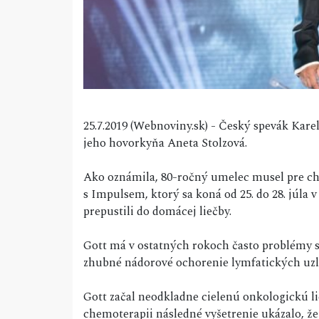
25.7.2019 (Webnoviny.sk) - Český spevák Karel
jeho hovorkyňa Aneta Stolzová.
Ako oznámila, 80-ročný umelec musel pre chor
s Impulsem, ktorý sa koná od 25. do 28. júla 
prepustili do domácej liečby.
Gott má v ostatných rokoch často problémy s
zhubné nádorové ochorenie lymfatických uz
Gott začal neodkladne cielenú onkologickú lie
chemoterapii následné vyšetrenie ukázalo, že