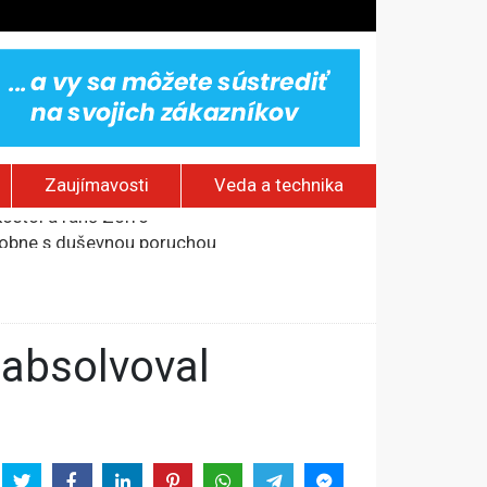
Zaujímavosti
Veda a technika
odobne s duševnou poruchou
na otvorenom mori
od okraja mesta
kostol a ranč Zorro