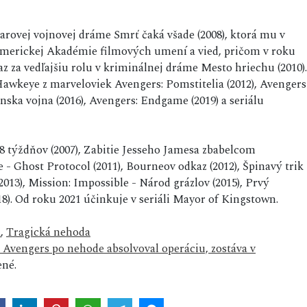
rovej vojnovej dráme Smrť čaká všade (2008), ktorá mu v
americkej Akadémie filmových umení a vied, pričom v roku
z za vedľajšiu rolu v kriminálnej dráme Mesto hriechu (2010).
Hawkeye z marveloviek Avengers: Pomstitelia (2012), Avengers
nska vojna (2016), Avengers: Endgame (2019) a seriálu
 28 týždňov (2007), Zabitie Jesseho Jamesa zbabelcom
- Ghost Protocol (2011), Bourneov odkaz (2012), Špinavý trik
2013), Mission: Impossible - Národ grázlov (2015), Prvý
018). Od roku 2021 účinkuje v seriáli Mayor of Kingstown.
a
,
Tragická nehoda
 Avengers po nehode absolvoval operáciu, zostáva v
né.