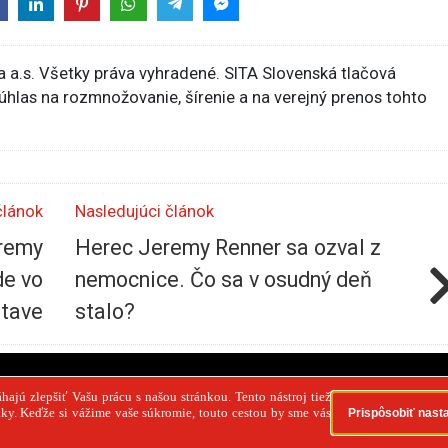
 a.s. Všetky práva vyhradené. SITA Slovenská tlačová
súhlas na rozmnožovanie, šírenie a na verejný prenos tohto
článok
Nasledujúci článok
eremy
Herec Jeremy Renner sa ozval z
de vo
nemocnice. Čo sa v osudný deň
tave
stalo?
PR článok
Reklama
Spolupráca
Kontakt
Zása