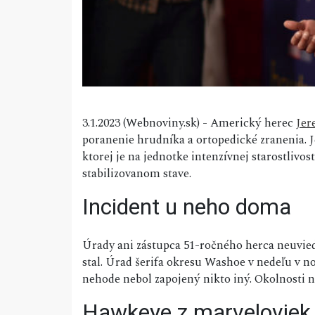
3.1.2023 (Webnoviny.sk) - Americký herec
Jer
poranenie hrudníka a ortopedické zranenia. J
ktorej je na jednotke intenzívnej starostlivos
stabilizovanom stave.
Incident u neho doma
Úrady ani zástupca 51-ročného herca neuvie
stal. Úrad šerifa okresu Washoe v nedeľu v no
nehode nebol zapojený nikto iný. Okolnosti 
Hawkeye z marveloviek