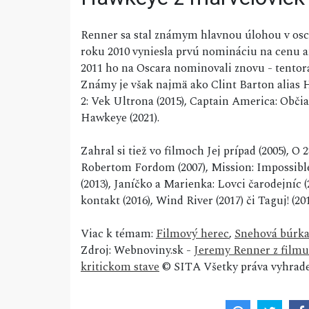
Renner sa stal známym hlavnou úlohou v osca
roku 2010 vyniesla prvú nomináciu na cenu 
2011 ho na Oscara nominovali znovu - tentora
Známy je však najmä ako Clint Barton alias 
2: Vek Ultrona (2015), Captain America: Občia
Hawkeye (2021).
Zahral si tiež vo filmoch Jej prípad (2005), O
Robertom Fordom (2007), Mission: Impossible 
(2013), Janíčko a Marienka: Lovci čarodejníc (
kontakt (2016), Wind River (2017) či Taguj! (2
Viac k témam:
Filmový herec
,
Snehová búrk
Zdroj: Webnoviny.sk -
Jeremy Renner z filmu
kritickom stave
© SITA Všetky práva vyhrade