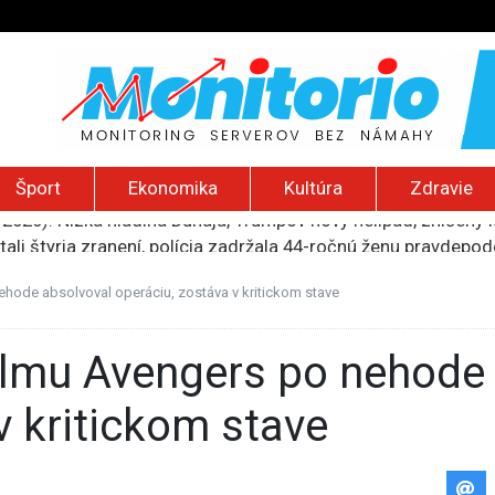
Šport
Ekonomika
Kultúra
Zdravie
tali štyria zranení, polícia zadržala 44-ročnú ženu pravdep
mohol poberať jeho dôchodok
 zadržaní. Portugalská polícia obsadila loď s kontrabandom 
ehode absolvoval operáciu, zostáva v kritickom stave
iu rodín s deťmi z Kramatorska, Rusi sú už len 20 kilometrov 
 2026): Nízka hladina Dunaja, Trumpov nový helipad, zničený 
v kritickom stave