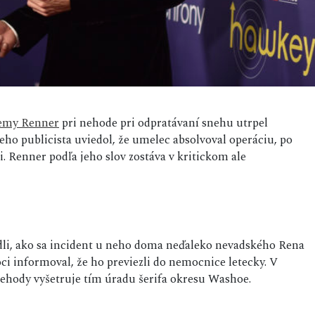
emy Renner
pri nehode pri odpratávaní snehu utrpel
eho publicista uviedol, že umelec absolvoval operáciu, po
ti. Renner podľa jeho slov zostáva v kritickom ale
dli, ako sa incident u neho doma neďaleko nevadského Rena
ci informoval, že ho previezli do nemocnice letecky. V
nehody vyšetruje tím úradu šerifa okresu Washoe.