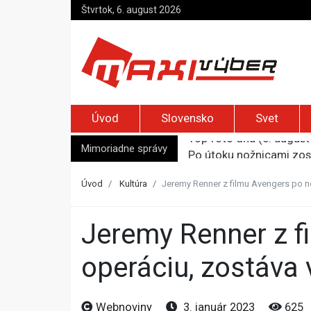
Štvrtok, 6. august 2026
Úvod
Slovensko
Svet
Mimoriadne správy
Po útoku nožnicami zos
Syn zmrazil otca, aby 
Päť ton kokaínu a traja
Úvod
Kultúra
Jeremy Renner z filmu Avengers po n
Úrady nariadili evakuác
Top foto dňa (5. august
Jeremy Renner z filmu Avengers po nehode absolvoval
operáciu, zostáva 
Webnoviny
3. január 2023
625