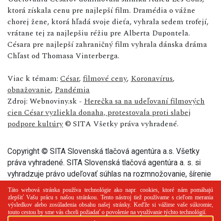
ktorá získala cenu pre najlepší film. Dramédia o vážne
chorej žene, ktorá hľadá svoje dieťa, vyhrala sedem trofejí,
vrátane tej za najlepšiu réžiu pre Alberta Dupontela.
Césara pre najlepší zahraničný film vyhrala dánska dráma
Chľast od Thomasa Vinterberga.
Viac k témam:
César
,
filmové ceny
,
Koronavírus
,
obnažovanie
,
Pandémia
Zdroj: Webnoviny.sk -
Herečka sa na udeľovaní filmových
cien César vyzliekla donaha, protestovala proti slabej
podpore kultúry
© SITA Všetky práva vyhradené.
Copyright © SITA Slovenská tlačová agentúra a.s. Všetky
práva vyhradené. SITA Slovenská tlačová agentúra a. s. si
vyhradzuje právo udeľovať súhlas na rozmnožovanie, šírenie
a na verejný prenos tohto článku a jeho častí.