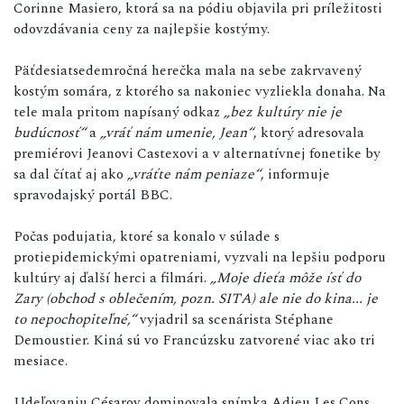
Corinne Masiero, ktorá sa na pódiu objavila pri príležitosti
odovzdávania ceny za najlepšie kostýmy.
Päťdesiatsedemročná herečka mala na sebe zakrvavený
kostým somára, z ktorého sa nakoniec vyzliekla donaha. Na
tele mala pritom napísaný odkaz
„bez kultúry nie je
budúcnosť“
a
„vráť nám umenie, Jean“
, ktorý adresovala
premiérovi Jeanovi Castexovi a v alternatívnej fonetike by
sa dal čítať aj ako
„vráťte nám peniaze“
, informuje
spravodajský portál BBC.
Počas podujatia, ktoré sa konalo v súlade s
protiepidemickými opatreniami, vyzvali na lepšiu podporu
kultúry aj ďalší herci a filmári.
„Moje dieťa môže ísť do
Zary (obchod s oblečením, pozn. SITA) ale nie do kina... je
to nepochopiteľné,“
vyjadril sa scenárista Stéphane
Demoustier. Kiná sú vo Francúzsku zatvorené viac ako tri
mesiace.
Udeľovaniu Césarov dominovala snímka Adieu Les Cons,