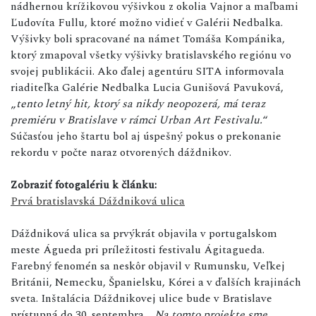
nádhernou krížikovou výšivkou z okolia Vajnor a maľbami
Ľudovíta Fullu, ktoré možno vidieť v Galérii Nedbalka.
Výšivky boli spracované na námet Tomáša Kompánika,
ktorý zmapoval všetky výšivky bratislavského regiónu vo
svojej publikácii. Ako ďalej agentúru SITA informovala
riaditeľka Galérie Nedbalka Lucia Gunišová Pavuková,
„
tento letný hit, ktorý sa nikdy neopozerá, má teraz
premiéru v Bratislave v rámci Urban Art Festivalu.
“
Súčasťou jeho štartu bol aj úspešný pokus o prekonanie
rekordu v počte naraz otvorených dáždnikov.
Zobraziť fotogalériu k článku:
Prvá bratislavská Dáždniková ulica
Dáždniková ulica sa prvýkrát objavila v portugalskom
meste Águeda pri príležitosti festivalu Ágitagueda.
Farebný fenomén sa neskôr objavil v Rumunsku, Veľkej
Británii, Nemecku, Španielsku, Kórei a v ďalších krajinách
sveta. Inštalácia Dáždnikovej ulice bude v Bratislave
prístupná do 30. septembra. „
Na tomto projekte sme