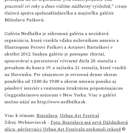
pracovali tri roky a dnes vidíme nádherný výsledok
,“ cituje
tlačová správa spoluzakladateľku a majiteľku galérie
Miloslavu Paškovú.
Galéria Nedbalka je súkromná galéria a nezisková
organizácia, ktorá vznikla vďaka milovníkom umenia a
filantropom Petrovi Paškovi a Arturovi Bartoškovi v
októbri 2012. Snahou galérie je postupne zbierať,
spracovávať a prezentovať výtvarné diela 20. storočia s
presahom do konca 19. a začiatku 21. storočia, ktoré vznikli
na Slovensku. Pre záujemcov je otvorená denne okrem
pondelka od 13:00 do 19:00 a okrem umenia ponúka aj
pôsobivý interiér s vnútornou štruktúrou pripomínajúcou
Guggenheimovo múzeum v New Yorku. Viac o galérii
možno nájsť na http://www.nedbalka.sk.
Viac k témam:
Bratislava
,
Urban Art Festival
Zdroj: Webnoviny.sk -
Foto: Bratislava má prvú Dáždnikovú
ulicu, návštevníci Urban Art Festivalu prekonali rekord
©