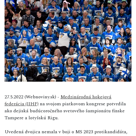
27.5.2022 (Webnoviny.sk) -
Medzinárodná hokejová
federácia (IIHF)
na svojom piatkovom kongrese potvrdila
ako dejiská budúcoročného svetového šampionátu fínske
Tampere a lotyšskú Rigu.
Uvedená dvojica nemala v boji o MS 2023 protikandidáta,