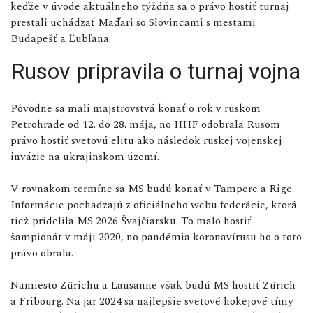
keďže v úvode aktuálneho týždňa sa o právo hostiť turnaj
prestali uchádzať Maďari so Slovincami s mestami
Budapešť a Ľubľana.
Rusov pripravila o turnaj vojna
Pôvodne sa mali majstrovstvá konať o rok v ruskom
Petrohrade od 12. do 28. mája, no IIHF odobrala Rusom
právo hostiť svetovú elitu ako následok ruskej vojenskej
invázie na ukrajinskom území.
V rovnakom termíne sa MS budú konať v Tampere a Rige.
Informácie pochádzajú z oficiálneho webu federácie, ktorá
tiež pridelila MS 2026 Švajčiarsku. To malo hostiť
šampionát v máji 2020, no pandémia koronavírusu ho o toto
právo obrala.
Namiesto Zürichu a Lausanne však budú MS hostiť Zürich
a Fribourg. Na jar 2024 sa najlepšie svetové hokejové tímy