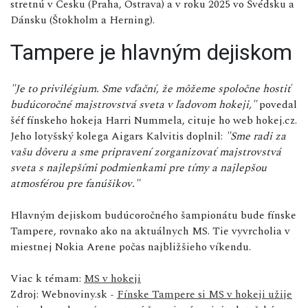
stretnú v Česku (Praha, Ostrava) a v roku 2025 vo Švédsku a
Dánsku (Štokholm a Herning).
Tampere je hlavným dejiskom
"Je to privilégium. Sme vďační, že môžeme spoločne hostiť
budúcoročné majstrovstvá sveta v ľadovom hokeji,"
povedal
šéf fínskeho hokeja Harri Nummela, cituje ho web hokej.cz.
Jeho lotyšský kolega Aigars Kalvitis doplnil:
"Sme radi za
vašu dôveru a sme pripravení zorganizovať majstrovstvá
sveta s najlepšími podmienkami pre tímy a najlepšou
atmosférou pre fanúšikov."
Hlavným dejiskom budúcoročného šampionátu bude fínske
Tampere, rovnako ako na aktuálnych MS. Tie vyvrcholia v
miestnej Nokia Arene počas najbližšieho víkendu.
Viac k témam:
MS v hokeji
Zdroj: Webnoviny.sk -
Fínske Tampere si MS v hokeji užije