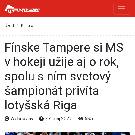
Úvod
Kultúra
Fínske Tampere si MS
v hokeji užije aj o rok,
spolu s ním svetový
šampionát privíta
lotyšská Riga
Webnoviny
27. máj 2022
685