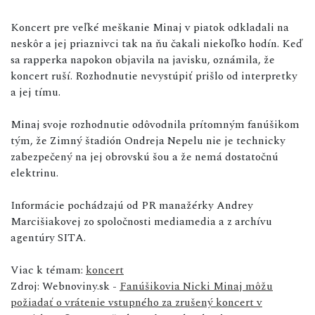
Koncert pre veľké meškanie Minaj v piatok odkladali na
neskôr a jej priaznivci tak na ňu čakali niekoľko hodín. Keď
sa rapperka napokon objavila na javisku, oznámila, že
koncert ruší. Rozhodnutie nevystúpiť prišlo od interpretky
a jej tímu.
Minaj svoje rozhodnutie odôvodnila prítomným fanúšikom
tým, že Zimný štadión Ondreja Nepelu nie je technicky
zabezpečený na jej obrovskú šou a že nemá dostatočnú
elektrinu.
Informácie pochádzajú od PR manažérky Andrey
Marcišiakovej zo spoločnosti mediamedia a z archívu
agentúry SITA.
Viac k témam:
koncert
Zdroj: Webnoviny.sk -
Fanúšikovia Nicki Minaj môžu
požiadať o vrátenie vstupného za zrušený koncert v