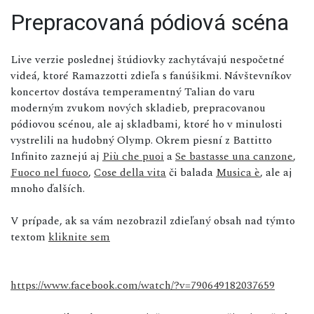
Prepracovaná pódiová scéna
Live verzie poslednej štúdiovky zachytávajú nespočetné
videá, ktoré Ramazzotti zdieľa s fanúšikmi. Návštevníkov
koncertov dostáva temperamentný Talian do varu
moderným zvukom nových skladieb, prepracovanou
pódiovou scénou, ale aj skladbami, ktoré ho v minulosti
vystrelili na hudobný Olymp. Okrem piesní z Battitto
Infinito zaznejú aj
Più che puoi
a
Se bastasse una canzone
,
Fuoco nel fuoco
,
Cose della vita
či balada
Musica è
, ale aj
mnoho ďalších.
V prípade, ak sa vám nezobrazil zdieľaný obsah nad týmto
textom
kliknite sem
https://www.facebook.com/watch/?v=790649182037659