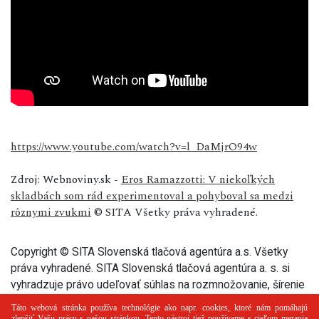
https://www.youtube.com/watch?v=l_DaMjrO94w
Zdroj: Webnoviny.sk -
Eros Ramazzotti: V niekoľkých
skladbách som rád experimentoval a pohyboval sa medzi
rôznymi zvukmi
© SITA Všetky práva vyhradené.
Copyright © SITA Slovenská tlačová agentúra a.s. Všetky
práva vyhradené. SITA Slovenská tlačová agentúra a. s. si
vyhradzuje právo udeľovať súhlas na rozmnožovanie, šírenie
a na verejný prenos tohto článku a jeho častí.