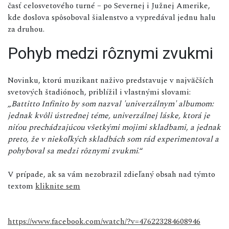
časť celosvetového turné – po Severnej i Južnej Amerike,
kde doslova spôsoboval šialenstvo a vypredával jednu halu
za druhou.
Pohyb medzi rôznymi zvukmi
Novinku, ktorú muzikant naživo predstavuje v najväčších
svetových štadiónoch, priblížil i vlastnými slovami:
„Battitto Infinito by som nazval 'univerzálnym' albumom:
jednak kvôli ústrednej téme, univerzálnej láske, ktorá je
niťou prechádzajúcou všetkými mojimi skladbami, a jednak
preto, že v niekoľkých skladbách som rád experimentoval a
pohyboval sa medzi rôznymi zvukmi
.“
V prípade, ak sa vám nezobrazil zdieľaný obsah nad týmto
textom
kliknite sem
https://www.facebook.com/watch/?v=476223284608946