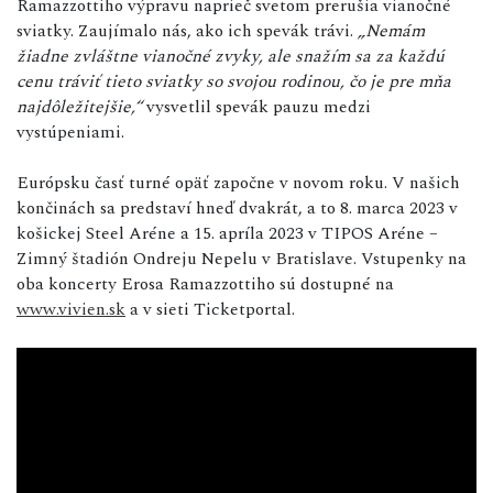
Ramazzottiho výpravu naprieč svetom prerušia vianočné
sviatky. Zaujímalo nás, ako ich spevák trávi.
„Nemám
žiadne zvláštne vianočné zvyky, ale snažím sa za každú
cenu tráviť tieto sviatky so svojou rodinou, čo je pre mňa
najdôležitejšie,“
vysvetlil spevák pauzu medzi
vystúpeniami.
Európsku časť turné opäť započne v novom roku. V našich
končinách sa predstaví hneď dvakrát, a to 8. marca 2023 v
košickej Steel Aréne a 15. apríla 2023 v TIPOS Aréne –
Zimný štadión Ondreju Nepelu v Bratislave. Vstupenky na
oba koncerty Erosa Ramazzottiho sú dostupné na
www.vivien.sk
a v sieti Ticketportal.