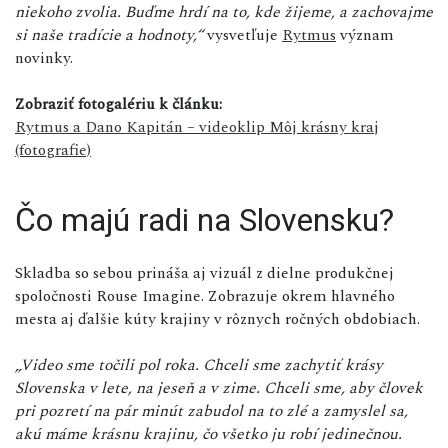
niekoho zvolia. Buďme hrdí na to, kde žijeme, a zachovajme
si naše tradície a hodnoty,“
vysvetľuje
Rytmus
význam
novinky.
Zobraziť fotogalériu k článku:
Rytmus a Dano Kapitán – videoklip Môj krásny kraj
(fotografie)
Čo majú radi na Slovensku?
Skladba so sebou prináša aj vizuál z dielne produkčnej
spoločnosti Rouse Imagine. Zobrazuje okrem hlavného
mesta aj ďalšie kúty krajiny v rôznych ročných obdobiach.
„Video sme točili pol roka. Chceli sme zachytiť krásy
Slovenska v lete, na jeseň a v zime. Chceli sme, aby človek
pri pozretí na pár minút zabudol na to zlé a zamyslel sa,
akú máme krásnu krajinu, čo všetko ju robí jedinečnou.