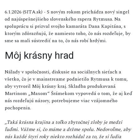
6.1.2026 (SITA.sk) - S novým rokom prichádza nový singel
od najúspešnejšieho slovenského rapera Rytmusa. Na
spoluprácu si prizval svojho kamaráta Dana Kapitána, s
ktorým zdôrazňujú, že namiesto toho, čo nás rozdeľuje, by
sme sa mali sústrediť na to, čo nás robí hrdými.
Môj krásny hrad
Nálady v spoločnosti, diskusie na sociálnych sieťach a
všetko, čo je v mainstreame podnietilo Rytmusa k tomu,
aby vytvoril Môj krásny kraj. Skladba produkovaná
Martinom „Maxom“ Šrámekom vypovedá o tom, že aj keď
nás rozdeľujú názory, potrebujeme viac vzájomného
pochopenia.
„Taká krásna krajina a toľko zbytočnej zloby je medzi
ľuďmi. Vážme si, čo máme a držme spolu. Nedovoľme, aby
nás každé štyri roky niekto rozhádal za to, že si ľudia