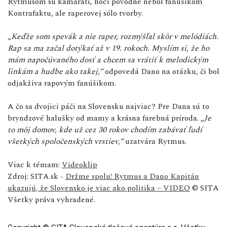
Rytmusom sú kamaráti, hoci pôvodne nebol fanúšikom
Kontrafaktu, ale raperovej sólo tvorby.
„Keďže som spevák a nie raper, rozmýšľal skôr v melódiách.
Rap sa ma začal dotýkať až v 19. rokoch. Myslím si, že ho
mám napočúvaného dosť a chcem sa vrátiť k melodickým
linkám a hudbe ako takej,“
odpovedá Dano na otázku, či bol
odjakživa rapovým fanúšikom.
A čo sa dvojici páči na Slovensku najviac? Pre Dana sú to
bryndzové halušky od mamy a krásna farebná príroda.
„Je
to môj domov, kde už cez 30 rokov chodím zabávať ľudí
všetkých spoločenských vrstiev,“
uzatvára Rytmus.
Viac k témam:
Videoklip
Zdroj: SITA.sk -
Držme spolu! Rytmus a Dano Kapitán
ukazujú, že Slovensko je viac ako politika – VIDEO
© SITA
Všetky práva vyhradené.