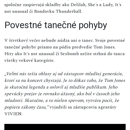
spoločne zaspievajú skladby ako Delilah, She´s a Lady, It´s
not unusual či Bondovku Thunderball.
Povestné tanečné pohyby
V štvrtkový večer nebude núdza ani o tanec. Svoje povestné
tanečné pohyby priamo na pódiu predvedie Tom Jones.
Hity ako It´s not unusual či Sexbomb určite strhnú do tanca
všetky vekové kategórie.
„Veľmi nás tešia ohlasy aj od zástupcov mladšej generácie,
ktorí sa na koncert chystajú. Je to dôkaz toho, že Tom Jones
je skutočná legenda a oslovil aj mladšie publikum. Jeho
spevácky prejav je rovnako úžasný, ako bol v časoch jeho
mladosti. Skutočne, a to nielen spevom, vytvára pocit, že
popiera zákony času,“
vyjadrili sa zástupcovia agentúry
VIVIEN.