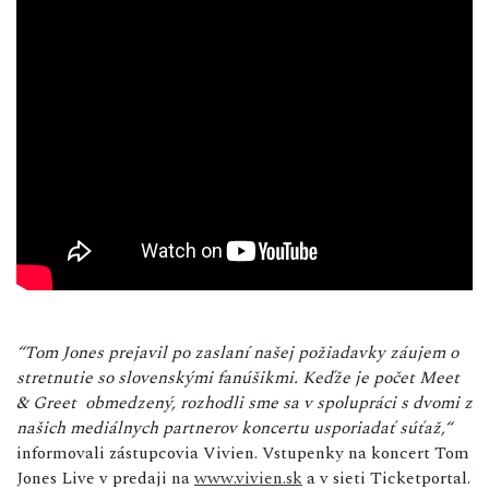
“Tom Jones prejavil po zaslaní našej požiadavky záujem o
stretnutie so slovenskými fanúšikmi. Keďže je počet Meet
& Greet obmedzený, rozhodli sme sa v spolupráci s dvomi z
našich mediálnych partnerov koncertu usporiadať súťaž,“
informovali zástupcovia Vivien. Vstupenky na koncert Tom
Jones Live v predaji na
www.vivien.sk
a v sieti Ticketportal.