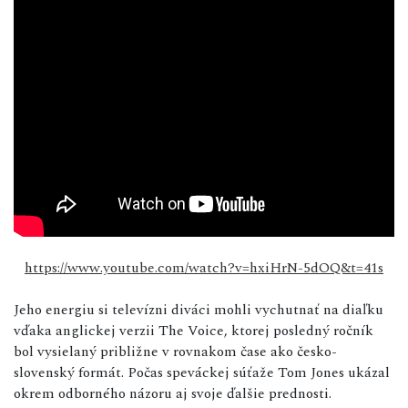
https://www.youtube.com/watch?v=hxiHrN-5dOQ&t=41s
Jeho energiu si televízni diváci mohli vychutnať na diaľku
vďaka anglickej verzii The Voice, ktorej posledný ročník
bol vysielaný približne v rovnakom čase ako česko-
slovenský formát. Počas speváckej súťaže Tom Jones ukázal
okrem odborného názoru aj svoje ďalšie prednosti.