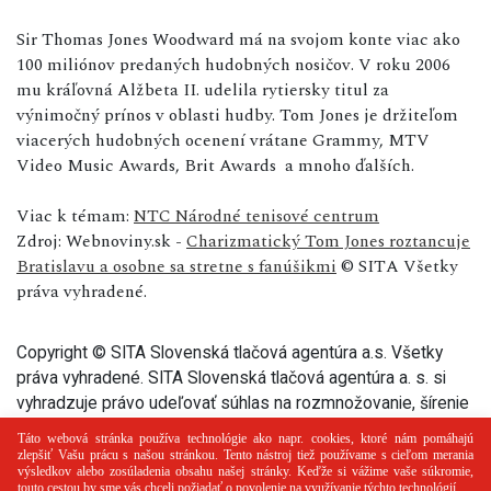
Sir Thomas Jones Woodward má na svojom konte viac ako
100 miliónov predaných hudobných nosičov. V roku 2006
mu kráľovná Alžbeta II. udelila rytiersky titul za
výnimočný prínos v oblasti hudby. Tom Jones je držiteľom
viacerých hudobných ocenení vrátane Grammy, MTV
Video Music Awards, Brit Awards a mnoho ďalších.
Viac k témam:
NTC Národné tenisové centrum
Zdroj: Webnoviny.sk -
Charizmatický Tom Jones roztancuje
Bratislavu a osobne sa stretne s fanúšikmi
© SITA Všetky
práva vyhradené.
Copyright © SITA Slovenská tlačová agentúra a.s. Všetky
práva vyhradené. SITA Slovenská tlačová agentúra a. s. si
vyhradzuje právo udeľovať súhlas na rozmnožovanie, šírenie
a na verejný prenos tohto článku a jeho častí.