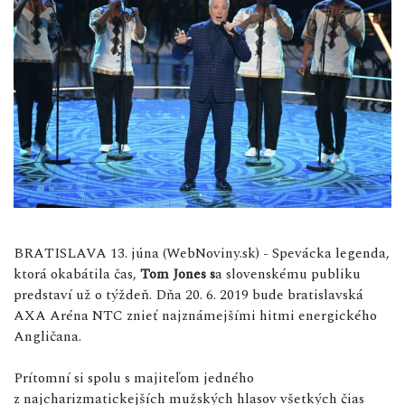
BRATISLAVA 13. júna (WebNoviny.sk) - Spevácka legenda,
ktorá okabátila čas,
Tom Jones s
a slovenskému publiku
predstaví už o týždeň. Dňa 20. 6. 2019 bude bratislavská
AXA Aréna NTC znieť najznámejšími hitmi energického
Angličana.
Prítomní si spolu s majiteľom jedného
z najcharizmatickejších mužských hlasov všetkých čias