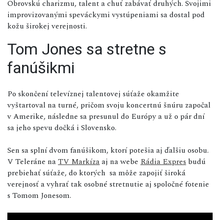
Obrovskú charizmu, talent a chuť zabávať druhých. Svojimi
improvizovanými speváckymi vystúpeniami sa dostal pod
kožu širokej verejnosti.
Tom Jones sa stretne s
fanúšikmi
Po skončení televíznej talentovej súťaže okamžite
vyštartoval na turné, pričom svoju koncertnú šnúru započal
v Amerike, následne sa presunul do Európy a už o pár dní
sa jeho spevu dočká i Slovensko.
Sen sa splní dvom fanúšikom, ktorí potešia aj ďalšiu osobu.
V Teleráne na
TV Markíza
aj na webe
Rádia Expres
budú
prebiehať súťaže, do ktorých sa môže zapojiť široká
verejnosť a vyhrať tak osobné stretnutie aj spoločné fotenie
s Tomom Jonesom.