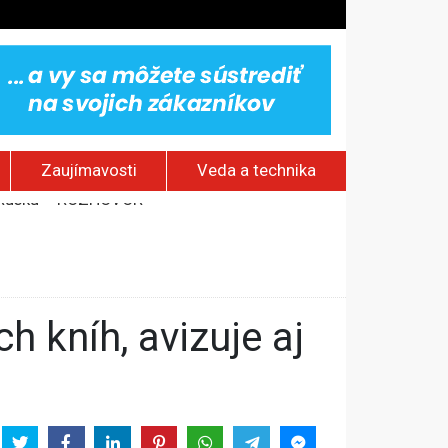
Zaujímavosti
Veda a technika
stavov
om Rusku – ROZHOVOR