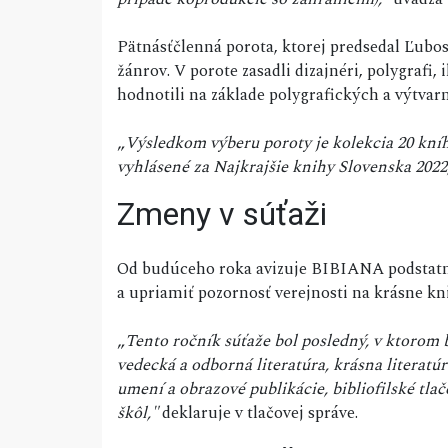
Pätnásťčlenná porota, ktorej predsedal Ľubos
žánrov. V porote zasadli dizajnéri, polygrafi, 
hodnotili na základe polygrafických a výtvarn
„
Výsledkom výberu poroty je kolekcia 20 kníh
vyhlásené za Najkrajšie knihy Slovenska 2022
Zmeny v súťaži
Od budúceho roka avizuje BIBIANA podstatné 
a upriamiť pozornosť verejnosti na krásne kn
„
Tento ročník súťaže bol posledný, v ktorom 
vedecká a odborná literatúra, krásna literatúr
umení a obrazové publikácie, bibliofilské tla
škôl,"
deklaruje v tlačovej správe.