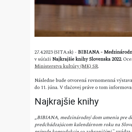
27.4.2023 (SITA.sk) -
BIBIANA - Medzinárodn
v súťaži
Najkrajšie knihy Slovenska 2022.
Ocen
Ministerstva kultúry (MK) SR
.
Následne bude otvorená rovnomenná výstava v
do 11. júna. V tlačovej práve o tom inform
Najkrajšie knihy
„
BIBIANA, medzinárodný dom umenia pre deti
predchádzajúcom kalendárnom roku na Slovensk
prípade koprodukcie so zahraničím),
" uvádza 