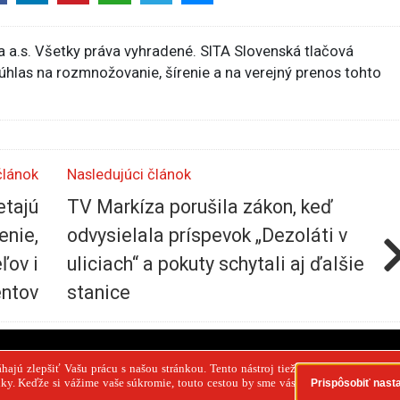
 a.s. Všetky práva vyhradené. SITA Slovenská tlačová
súhlas na rozmnožovanie, šírenie a na verejný prenos tohto
článok
Nasledujúci článok
etajú
TV Markíza porušila zákon, keď
enie,
odvysielala príspevok „Dezoláti v
ľov i
uliciach“ a pokuty schytali aj ďalšie
entov
stanice
PR článok
Reklama
Spolupráca
Kontakt
Zása