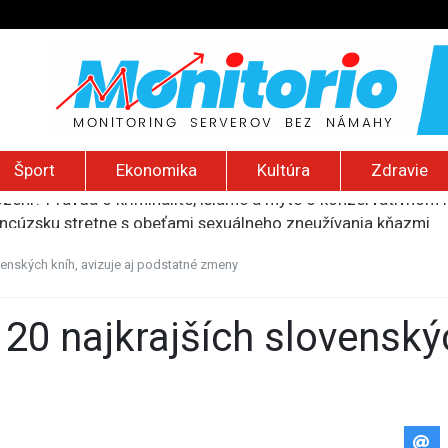
Šport
Ekonomika
Kultúra
Zdravie
ancúzsku stretne s obeťami sexuálneho zneužívania kňazmi
liónov eur na pomoc farmárom, ktorých postihla blokáda prí
ú radu štátu po incidente s dronom pri ukrajinskom lietadle
venských kníh, avizuje aj podstatné zmeny
lčanie prezidentskej kandidátky francúzskych Zelených
ození? Pravda o kriminalite, islame a mýte o konzervatívn