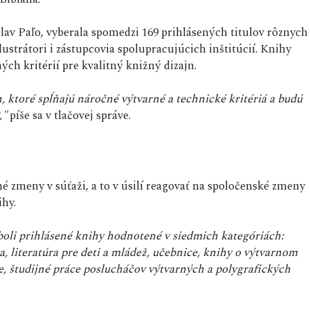
lav Paľo, vyberala spomedzi 169 prihlásených titulov rôznych
ilustrátori i zástupcovia spolupracujúcich inštitúcií. Knihy
ých kritérií pre kvalitný knižný dizajn.
, ktoré spĺňajú náročné výtvarné a technické kritériá a budú
,"
píše sa v tlačovej správe.
zmeny v súťaži, a to v úsilí reagovať na spoločenské zmeny
ihy.
boli prihlásené knihy hodnotené v siedmich kategóriách:
a, literatúra pre deti a mládež, učebnice, knihy o výtvarnom
če, študijné práce poslucháčov výtvarných a polygrafických