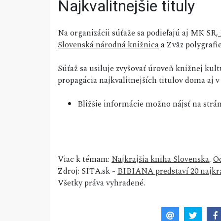
Najkvalitnejšie tituly
Na organizácii súťaže sa podieľajú aj MK SR,
Slovenská národná knižnica
a Zväz polygrafi
Súťaž sa usiluje zvyšovať úroveň knižnej kult
propagácia najkvalitnejších titulov doma aj v
Bližšie informácie možno nájsť na strán
Viac k témam:
Najkrajšia kniha Slovenska
,
O
Zdroj: SITA.sk -
BIBIANA predstaví 20 najkra
Všetky práva vyhradené.