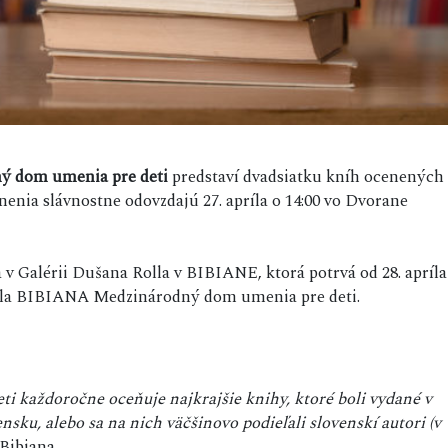
ý dom umenia pre deti
predstaví dvadsiatku kníh ocenených
enia slávnostne odovzdajú 27. apríla o 14:00 vo Dvorane
 Galérii Dušana Rolla v BIBIANE, ktorá potrvá od 28. apríla
ovala BIBIANA Medzinárodný dom umenia pre deti.
 každoročne oceňuje najkrajšie knihy, ktoré boli vydané v
u, alebo sa na nich väčšinovo podieľali slovenskí autori (v
Bibiana.