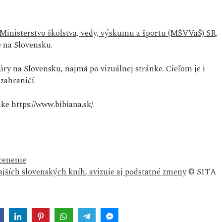
Ministerstvo školstva, vedy, výskumu a športu (MŠVVaŠ) SR,
e na Slovensku.
úry na Slovensku, najmä po vizuálnej stránke. Cieľom je i
 zahraničí.
ke https://www.bibiana.sk/.
cenenie
jších slovenských kníh, avizuje aj podstatné zmeny
© SITA