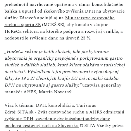
prehodnotil navrhované opatrenia v rámci konsolidačného
balíka a upustil od skokového zvýšenia DPH na ubytovacie
služby. Zároveň apelujú aj na
Ministerstvo cestovného
ruchu a športu SR
(MCRŠ SR), aby konalo v záujme
HoReCa sektora, na ktorého podporu a rozvoj aj vzniklo, a
nedopustilo zvýšenie dane na úroveň 23 %.
„HoReCa sektor je balík služieb, kde poskytovanie
ubytovania je organicky prepojené s poskytovaním gastro
služieb a ďalších služieb, ktoré klient očakáva v turistickej
destinácii. Výsledkom tejto previazanosti zvýrazňuje aj
fakt, že 19 z 27 členských krajín EU má rovnakú sadzbu
DPH na ubytovanie aj gastro služby,“
uzatvára generálny
manažér AHRS, Martin Novotný.
Viac k témam:
DPH
,
konsolidácia
,
Turizmus
Zdroj: SITA.sk -
Zväz cestovného ruchu a AHRS odmietajú
zvýšenie DPH, zavedenie dvojnásobnej sadzby dane
pochová cestovný ruch na Slovensku
© SITA Všetky práva