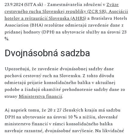
23.9.2024 (SITA.sk) - Zamestnávatelia združení v
Zväze
cestovného ruchu Slovenskej republiky (ZCR SR)
,
Asociácii
hotelov a reštaurácií Slovenska (AHRS)
a Bratislava Hotels
Association (BHA) rezolútne odmietajú zavedenie dane z
pridanej hodnoty (DPH) na ubytovacie služby na úrovni 23
%.
Dvojnásobná sadzba
Upozorňujú, že zavedenie dvojnásobnej sadzby dane
pochová cestovný ruch na Slovensku. Z tohto dôvodu
odmietajú prijatie konsolidačného balíka v aktuálnej
podobe a žiadajú okamžité prehodnotenie sadzby dane zo
strany
Ministerstva financií
.
Aj napriek tomu, že 20 z 27 členských krajín má sadzbu
DPH na ubytovanie na úrovni 10 % a nižšiu, slovenské
ministerstvo financií v rámci konsolidačného balíka
navrhuje razantné, dvojnásobné navýšenie. Na likvidačné