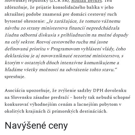
Slovenskej republiky (ZCR SR),
Roman Berkes
. Ten
zdôrazňuje, že prijatie konsolidačného balíka v jeho
aktuálnej podobe znamená pre domáci cestovný ruch
bytostné ohrozenie:
„Je zarážajúce, že tomuto vážnemu
návrhu zo strany ministerstva financií nepredchádzala
žiadna odborná diskusia s prihliadnutím na možné dopady
na celý sektor. Rozvoj cestovného ruchu má jasne
definovanú prioritu v Programovom vyhlásení vlády, čoho
deklaráciou je aj novovzniknuté rezortné ministerstvo, s
ktorým v ostatných dňoch intenzívne komunikujeme a
hľadáme všetky možnosti na odvrátenie tohto stavu.“
spresňuje.
Asociácia upozorňuje, že zvýšenie sadzby DPH dovolenku
na Slovensku zásadne predraží – hotely tak nebudú schopné
konkurovať výhodnejším cenám a lacnejším pobytom v
okolitých krajinách či prímorských destináciách.
Navýšené ceny