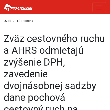
Úvod
Ekonomika
Zväz cestovného ruchu
a AHRS odmietajú
zvýšenie DPH,
zavedenie
dvojnásobnej sadzby
dane pochová
cestovný ruch na