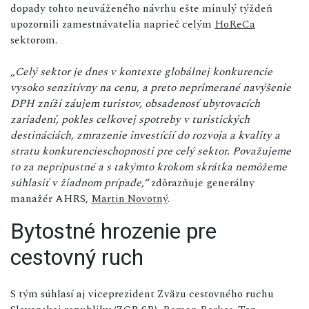
dopady tohto neuváženého návrhu ešte minulý týždeň
upozornili zamestnávatelia naprieč celým
HoReCa
sektorom.
„Celý sektor je dnes v kontexte globálnej konkurencie
vysoko senzitívny na cenu, a preto neprimerané navýšenie
DPH zníži záujem turistov, obsadenosť ubytovacích
zariadení, pokles celkovej spotreby v turistických
destináciách, zmrazenie investícií do rozvoja a kvality a
stratu konkurencieschopnosti pre celý sektor. Považujeme
to za neprípustné a s takýmto krokom skrátka nemôžeme
súhlasiť v žiadnom prípade,“
zdôrazňuje generálny
manažér AHRS,
Martin Novotný
.
Bytostné hrozenie pre
cestovný ruch
S tým súhlasí aj viceprezident Zväzu cestovného ruchu