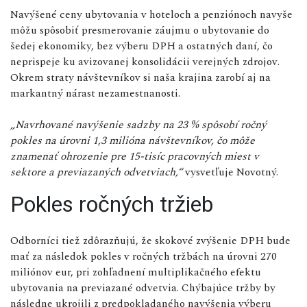
Navýšené ceny ubytovania v hoteloch a penziónoch navyše
môžu spôsobiť presmerovanie záujmu o ubytovanie do
šedej ekonomiky, bez výberu DPH a ostatných daní, čo
neprispeje ku avizovanej konsolidácii verejných zdrojov.
Okrem straty návštevníkov si naša krajina zarobí aj na
markantný nárast nezamestnanosti.
„Navrhované navýšenie sadzby na 23 % spôsobí ročný
pokles na úrovni 1,3 milióna návštevníkov, čo môže
znamenať ohrozenie pre 15-tisíc pracovných miest v
sektore a previazaných odvetviach,“
vysvetľuje Novotný.
Pokles ročných tržieb
Odborníci tiež zdôrazňujú, že skokové zvýšenie DPH bude
mať za následok pokles v ročných tržbách na úrovni 270
miliónov eur, pri zohľadnení multiplikačného efektu
ubytovania na previazané odvetvia. Chýbajúce tržby by
následne ukrojili z predpokladaného navýšenia výberu