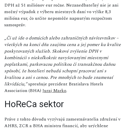
DPH až 51 miliónov eur ročne. Nezanedbateľný nie je ani
možný výpadok z výberu miestnych daní vo výške 8,3
milióna eur, čo určite nepomôže napnutým rozpočtom
samospráv.
„Či už ide o domácich alebo zahraničných návštevníkov –
všetkých na konci dňa zaujíma cena a jej pomer ku kvalite
poskytovaných služieb. Skokové zvýšenie DPH v
kombinácii s niekoľkokrát navyšovanými miestnymi
poplatkami, parkovacou politikou či transakčnou daňou
spôsobí, že hotelieri nebudú schopní pracovať ani s
kvalitou a ani s cenou. Pre mnohých to bude znamenať
likvidáciu,“
spresňuje prezident Bratislava Hotels
Association (BHA)
Juraj Marko
.
HoReCa sektor
Práve z tohto dôvodu vyzývajú zamestnávatelia združení v
AHRS, ZCR a BHA ministra financií, aby urýchlene