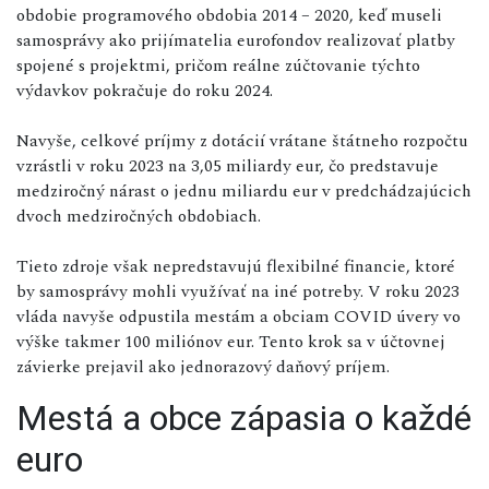
obdobie programového obdobia 2014 – 2020, keď museli
samosprávy ako prijímatelia eurofondov realizovať platby
spojené s projektmi, pričom reálne zúčtovanie týchto
výdavkov pokračuje do roku 2024.
Navyše, celkové príjmy z dotácií vrátane štátneho rozpočtu
vzrástli v roku 2023 na 3,05 miliardy eur, čo predstavuje
medziročný nárast o jednu miliardu eur v predchádzajúcich
dvoch medziročných obdobiach.
Tieto zdroje však nepredstavujú flexibilné financie, ktoré
by samosprávy mohli využívať na iné potreby. V roku 2023
vláda navyše odpustila mestám a obciam COVID úvery vo
výške takmer 100 miliónov eur. Tento krok sa v účtovnej
závierke prejavil ako jednorazový daňový príjem.
Mestá a obce zápasia o každé
euro