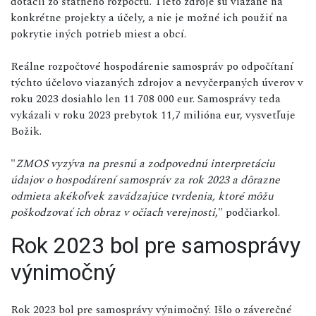
dotácií zo štátneho rozpočtu. Tieto zdroje sú viazané na
konkrétne projekty a účely, a nie je možné ich použiť na
pokrytie iných potrieb miest a obcí.
Reálne rozpočtové hospodárenie samospráv po odpočítaní
týchto účelovo viazaných zdrojov a nevyčerpaných úverov v
roku 2023 dosiahlo len 11 708 000 eur. Samosprávy teda
vykázali v roku 2023 prebytok 11,7 milióna eur, vysvetľuje
Božik.
"
ZMOS vyzýva na presnú a zodpovednú interpretáciu
údajov o hospodárení samospráv za rok 2023 a dôrazne
odmieta akékoľvek zavádzajúce tvrdenia, ktoré môžu
poškodzovať ich obraz v očiach verejnosti
," podčiarkol.
Rok 2023 bol pre samosprávy
výnimočný
Rok 2023 bol pre samosprávy výnimočný. Išlo o záverečné