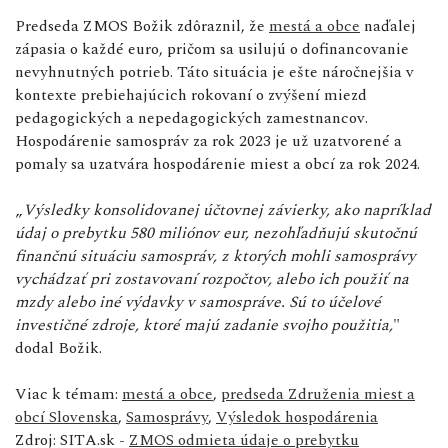
Predseda ZMOS Božik zdôraznil, že
mestá a obce
naďalej
zápasia o každé euro, pričom sa usilujú o dofinancovanie
nevyhnutných potrieb. Táto situácia je ešte náročnejšia v
kontexte prebiehajúcich rokovaní o zvýšení miezd
pedagogických a nepedagogických zamestnancov.
Hospodárenie samospráv za rok 2023 je už uzatvorené a
pomaly sa uzatvára hospodárenie miest a obcí za rok 2024.
„
Výsledky konsolidovanej účtovnej závierky, ako napríklad
údaj o prebytku 580 miliónov eur, nezohľadňujú skutočnú
finančnú situáciu samospráv, z ktorých mohli samosprávy
vychádzať pri zostavovaní rozpočtov, alebo ich použiť na
mzdy alebo iné výdavky v samospráve. Sú to účelové
investičné zdroje, ktoré majú zadanie svojho použitia,
"
dodal Božik.
Viac k témam:
mestá a obce
,
predseda Združenia miest a
obcí Slovenska
,
Samosprávy
,
Výsledok hospodárenia
Zdroj: SITA.sk -
ZMOS odmieta údaje o prebytku