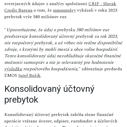
zverejnených údajov z analýzy spoločnosti
CRIF - Slovak
Credit Bureau
o tom, že
samosprávy
vykázali v roku 2023
prebytok vyše 580 miliónov eur.
"
Upozorňujeme, že údaj o prebytku 580 miliónov eur
predstavuje konsolidovaný účtovný prebytok za rok 2023,
nie rozpočtový prebytok, a už vôbec nie reálne disponibilné
zdroje, s ktorými by mohli mestá a obce voľne hospodáriť.
Tento konsolidovaný údaj nezohľadňuje skutočné finančné
možnosti samospráv a nie je relevantný pre hodnotenie
výsledku
rozpočtového hospodárenia
," zdôrazňuje predseda
ZMOS
Jozef Božik
.
Konsolidovaný účtovný
prebytok
Konsolidovaný účtovný prebytok zahŕňa rôzne finančné
operácie vrátane úverov, odpisov, eurofondov a účelových