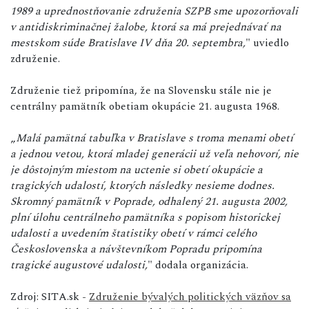
1989 a uprednostňovanie združenia SZPB sme upozorňovali
v antidiskriminačnej žalobe, ktorá sa má prejednávať na
mestskom súde Bratislave IV dňa 20. septembra,
" uviedlo
združenie.
Združenie tiež pripomína, že na Slovensku stále nie je
centrálny pamätník obetiam okupácie 21. augusta 1968.
„
Malá pamätná tabuľka v Bratislave s troma menami obetí
a jednou vetou, ktorá mladej generácii už veľa nehovorí, nie
je dôstojným miestom na uctenie si obetí okupácie a
tragických udalostí, ktorých následky nesieme dodnes.
Skromný pamätník v Poprade, odhalený 21. augusta 2002,
plní úlohu centrálneho pamätníka s popisom historickej
udalosti a uvedením štatistiky obetí v rámci celého
Československa a návštevníkom Popradu pripomína
tragické augustové udalosti,
" dodala organizácia.
Zdroj: SITA.sk -
Združenie bývalých politických väzňov sa