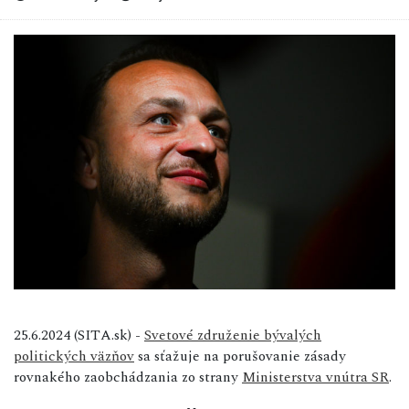
25.6.2024 (SITA.sk) -
Svetové združenie bývalých
politických väzňov
sa sťažuje na porušovanie zásady
rovnakého zaobchádzania zo strany
Ministerstva vnútra SR
.