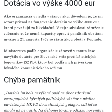
Dotácia vo výške 4000 eur
Ako organizácia uviedla v stanovisku, dôvodom je, že im
rezort priznal na fungovanie dotáciu vo výške 4000 eur,
ktorú považujú za likvidačnú. V tejto súvislosti združenie
zdôrazňuje, že nemá kapacity opraviť pamätník obetiam
invázie z 21. augusta 1968 so štatistikou obetí v Poprade.
Ministerstvo podľa organizácie zároveň v tomto čase
navýšilo dotáciu pre
Slovenský zväz protifašistických
bojovníkov (SZPB)
, ktorý bol podľa nich príveskom
bývalého komunistického režimu.
Chýba pamätník
„
Dotácia im bola navýšená opäť na úkor združení
zastupujúcich bývalých politických väzňov a násilne
odvlečených NKVD do stalinských gulagov, odkiaľ sa
mnohí už nevrátili. Na dehonestovanie odkazu novembra