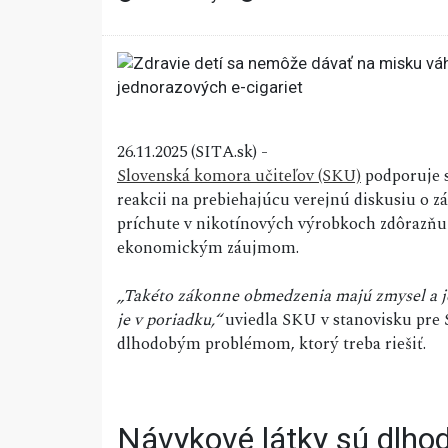
26.11.2025 (SITA.sk) -
Slovenská komora učiteľov (SKU)
podporuje s
reakcii na prebiehajúcu verejnú diskusiu o z
príchute v nikotínových výrobkoch zdôrazňuj
ekonomickým záujmom.
„Takéto zákonne obmedzenia majú zmysel a je p
je v poriadku,“
uviedla SKU v stanovisku pre 
dlhodobým problémom, ktorý treba riešiť.
Návykové látky sú dlh