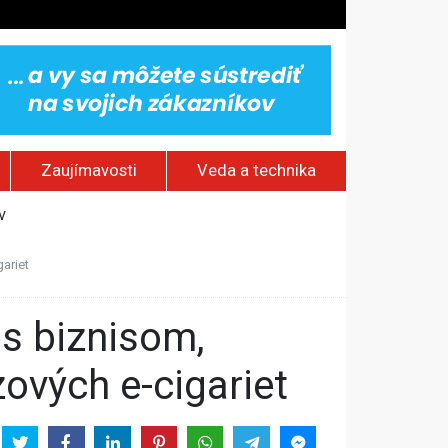
Zaujímavosti
Veda a technika
v
aždý štvrtý Európan
ariet
ádistov
ových e-cigariet