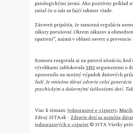
patologickými javmi. Ako pozitívny príklad u
zatiaľ čo u nás sa fajčí takmer všade.
Zároveň pripúšťa, že samotná regulácia nemu
zákazy porušovať. Okrem zákazov a obmedzení
opatrení“, najmä v oblasti osvety a prevencie 
Komora reagovala aj na patovú situáciu, ke
výrobkami zablokovala
SNS
argumentmi o do
upozornilo na možný výpadok daňových príj
ľudí. Je smiešne dávať zdravie celej generáci
psychickým a duševnými ťažkosťami detí. Tak
Viac k témam:
Jednorazové e-cigarety
,
Marih
Zdroj: SITA.sk -
Zdravie detí sa nemôže dáva
jednorazových e-cigariet
© SITA Všetky práv