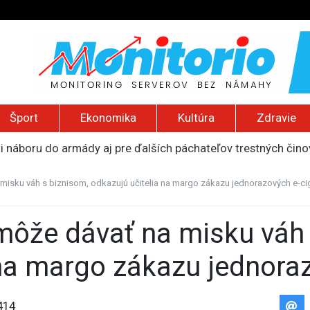
Šport
Ekonomika
Kultúra
Zdravie
i náboru do armády aj pre ďalších páchateľov trestných čino
 priemere, Taliani zaostávajú. Online vstupenky kupuje len k
al, že počas rokovania odoslal správu „moja práca je nudná“
 misku váh s biznisom, odkazujú učitelia na margo zákazu jednorazových e-cig
, že medzi migrantmi v Ceute identifikovali podozrivých džih
a Assi získa medzinárodné ocenenie za slobodu tlače
 na margo zákazu jednoraz
414