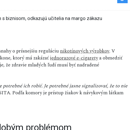
nahy o prísnejšiu reguláciu
nikotínových výrobkov
. V
ákone, ktorý má zakázať
jednorazové e-cigarety
a obmedziť
e, že zdravie mladých ľudí musí byť nadradené
otrebné ich robiť. Je potrebné jasne signalizovať, že to nie
SITA. Podľa komory je prístup žiakov k návykovým látkam
odobým problémom