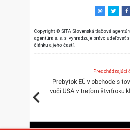
Copyright © SITA Slovenská tlačová agentúra
agentúra a. s. si vyhradzuje právo udeľovať 
článku a jeho častí.
Predchádzajúci 
Prebytok EÚ v obchode s to
voči USA v treťom štvrťroku k