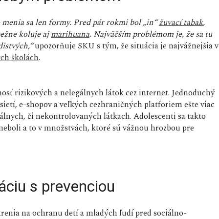
 – menia sa len formy. Pred pár rokmi bol „in“
žuvací tabak
,
ežne koluje aj
marihuana
. Najväčším problémom je, že sa tu
distvých,“
upozorňuje SKU s tým, že situácia je najvážnejšia v
ých školách
.
osť rizikových a nelegálnych látok cez internet. Jednoduchý
sietí, e-shopov a veľkých cezhraničných platforiem ešte viac
gálnych, či nekontrolovaných látkach. Adolescenti sa takto
neboli a to v množstvách, ktoré sú vážnou hrozbou pre
áciu s prevenciou
enia na ochranu detí a mladých ľudí pred sociálno-