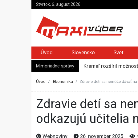
Štvrtok, 6. august 2026
Úvod
Slovensko
Svet
Mimoriadne správy
Kremeľ rozšíril možnost
Slováci sú na európskom
Austrálsky politik prizn
Úvod
Ekonomika
Zdravie detí sa nemôže dávať na
Španielske médiá tvrdia
Novinárka AFP Christin
Zdravie detí sa nemôže dávať na misku váh s biznisom,
odkazujú učitelia
Webnoviny
26. november 2025