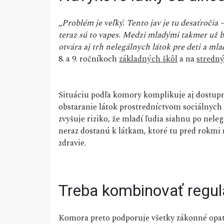
„Problém je veľký. Tento jav je tu desaťročia
teraz sú to vapes. Medzi mladými takmer už b
otvára aj trh nelegálnych látok pre deti a mla
8. a 9. ročníkoch
základných škôl
a na
stredn
Situáciu podľa komory komplikuje aj dostupn
obstaranie látok prostredníctvom sociálnych 
zvyšuje riziko, že mladí ľudia siahnu po nele
neraz dostanú k látkam, ktoré tu pred rokmi 
zdravie.
Treba kombinovať regul
Komora preto podporuje všetky zákonné opatr