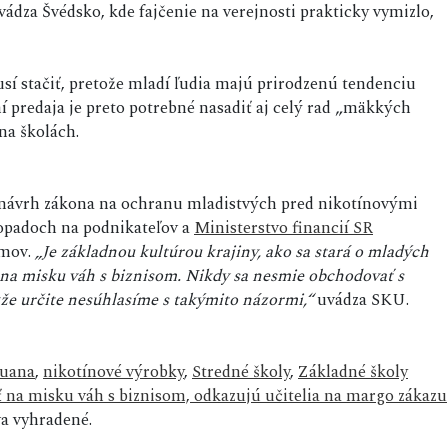
vádza Švédsko, kde fajčenie na verejnosti prakticky vymizlo,
sí stačiť, pretože mladí ľudia majú prirodzenú tendenciu
 predaja je preto potrebné nasadiť aj celý rad „mäkkých
na školách.
ď návrh zákona na ochranu mladistvých pred nikotínovými
padoch na podnikateľov a
Ministerstvo financií SR
mov.
„Je základnou kultúrou krajiny, ako sa stará o mladých
e na misku váh s biznisom. Nikdy sa nesmie obchodovať s
že určite nesúhlasíme s takýmito názormi,“
uvádza SKU.
uana
,
nikotínové výrobky
,
Stredné školy
,
Základné školy
ť na misku váh s biznisom, odkazujú učitelia na margo zákazu
a vyhradené.