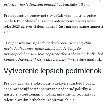
priorita v nasledujúcom období,
“ zdôrazňuje J. Beka.
Pre nedostatok pracovnej sily začali vlani na trhu práce
podľa NBS pribúdať aj skôr narodené ženy. Tie na konci
roku 2023 už tvorili dominantnú časť nárastu zamestnanosti
žien.
„
Pre porovnanie, v pandemickom roku 2021 si rýchlo
nachádzali
zamestnanie
najmä mladé ženy, čo
pravdepodobne súviselo s opatrnosťou a obavami, keďže bol
koniec zdravotnej krízy stále nejasný,"
vysvetľuje analytik.
Vytvorenie lepších podmienok
Pre pokračovanie tohto pozitívneho trendu budú podľa
neho rozhodujúce už spomínané podporné politiky a
nástroje, ktoré ženám umožnia uplatniť sa, rozvíjať svoj
talent a svojim príbehom inšpirovať ďalšie.