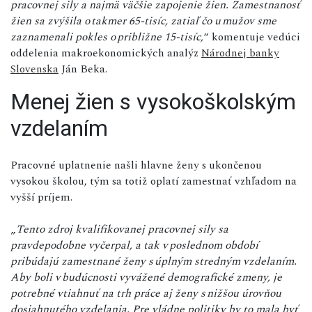
pracovnej sily a najmä väčšie zapojenie žien. Zamestnanosť
žien sa zvýšila o takmer 65-tisíc, zatiaľ čo u mužov sme
zaznamenali pokles o približne 15-tisíc,
“ komentuje vedúci
oddelenia makroekonomických analýz
Národnej banky
Slovenska
Ján Beka.
Menej žien s vysokoškolským
vzdelaním
Pracovné uplatnenie našli hlavne ženy s ukončenou
vysokou školou, tým sa totiž oplatí zamestnať vzhľadom na
vyšší príjem.
„
Tento zdroj kvalifikovanej pracovnej sily sa
pravdepodobne vyčerpal, a tak v poslednom období
pribúdajú zamestnané ženy s úplným stredným vzdelaním.
Aby boli v budúcnosti vyvážené demografické zmeny, je
potrebné vtiahnuť na trh práce aj ženy s nižšou úrovňou
dosiahnutého vzdelania. Pre vládne politiky by to mala byť