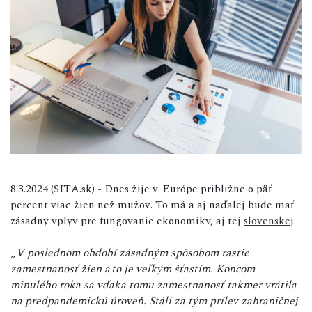
8.3.2024 (SITA.sk) - Dnes žije v Európe približne o päť
percent viac žien než mužov. To má a aj naďalej bude mať
zásadný vplyv pre fungovanie ekonomiky, aj tej
slovenskej
.
„
V poslednom období zásadným spôsobom rastie
zamestnanosť žien a to je veľkým šťastím. Koncom
minulého roka sa vďaka tomu zamestnanosť takmer vrátila
na predpandemickú úroveň. Stáli za tým prílev zahraničnej