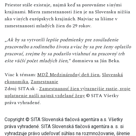
Priestor stále existuje, najmä keď sa porovnáme s inými
krajinami. Miera zamestnanosti žien je na Slovensku nižšia
ako v iných európskych krajinách. Najviac sa líšime v
zamestnanosti mladých žien do 29 rokov.
„
Ak by sa vytvorili lepšie podmienky pre zosúladenie
pracovného a rodinného života a viac by sa pre ženy oplatilo
pracovať, zrejme by sa podarilo vtiahnuť na pracovný trh
ešte väčší počet mladých žien,
“ domnieva sa Ján Beka.
Viac k témam:
MDŽ Medzinárodný deň žien
,
Slovenská
ekonomika
,
Zamestnanie
Zdroj: SITA.sk -
Zamestnanosť žien výraznejšie rastie, svoje
uplatnenie našli najmä vzdelané ženy
© SITA Všetky
práva vyhradené.
Copyright © SITA Slovenská tlačová agentúra a.s. Všetky
práva vyhradené. SITA Slovenská tlačová agentúra a. s. si
vyhradzuje právo udeľovať súhlas na rozmnožovanie, šírenie