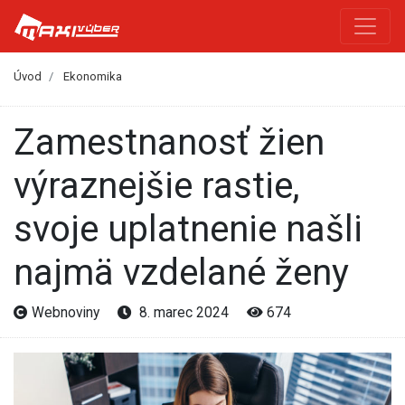
Úvod
Ekonomika
Zamestnanosť žien
výraznejšie rastie,
svoje uplatnenie našli
najmä vzdelané ženy
Webnoviny
8. marec 2024
674