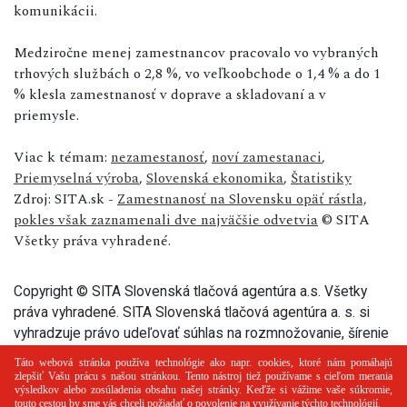
komunikácii.
Medziročne menej zamestnancov pracovalo vo vybraných
trhových službách o 2,8 %, vo veľkoobchode o 1,4 % a do 1
% klesla zamestnanosť v doprave a skladovaní a v
priemysle.
Viac k témam:
nezamestanosť
,
noví zamestanaci
,
Priemyselná výroba
,
Slovenská ekonomika
,
Štatistiky
Zdroj: SITA.sk -
Zamestnanosť na Slovensku opäť rástla,
pokles však zaznamenali dve najväčšie odvetvia
© SITA
Všetky práva vyhradené.
Copyright © SITA Slovenská tlačová agentúra a.s. Všetky
práva vyhradené. SITA Slovenská tlačová agentúra a. s. si
vyhradzuje právo udeľovať súhlas na rozmnožovanie, šírenie
a na verejný prenos tohto článku a jeho častí.