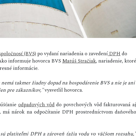
spoločnosť (BVS)
po vydaní nariadenia o zavedení
DPH
do
 Ako informuje hovorca BVS
Matúš Stračiak
, nariadenie, ktor
presné informácie.
nie nemá takmer žiadny dopad na hospodárenie BVS a nie je ani
en pre zákazníkov,"
vysvetlil hovorca.
púšťanie
odpadových vôd
do povrchových vôd fakturovaná a
, má nárok na odpočítanie DPH prostredníctvom daňovéh
 sú platiteľmi DPH a zároveň ťažia vodu vo väčšom rozsahu,