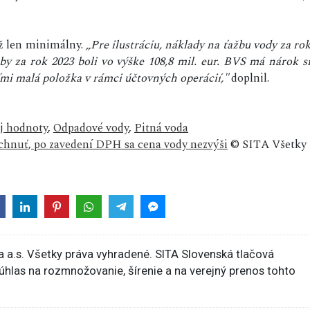
ž len minimálny.
„Pre ilustráciu, náklady na ťažbu vody za ro
žby za rok 2023 boli vo výške 108,8 mil. eur. BVS má nárok s
ľmi malá položka v rámci účtovných operácií,"
doplnil.
j hodnoty
,
Odpadové vody
,
Pitná voda
chnuť, po zavedení DPH sa cena vody nezvýši
© SITA Všetky
 a.s. Všetky práva vyhradené. SITA Slovenská tlačová
súhlas na rozmnožovanie, šírenie a na verejný prenos tohto