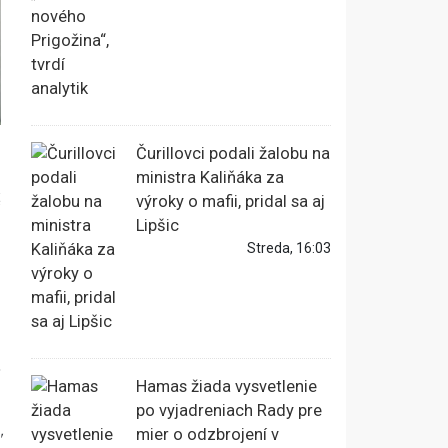
Čurillovci podali žalobu na
ministra Kaliňáka za
é
výroky o mafii, pridal sa aj
Lipšic
Streda, 16:03
j
o
Hamas žiada vysvetlenie
po vyjadreniach Rady pre
mier o odzbrojení v
"