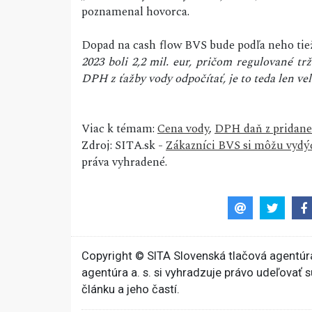
poznamenal hovorca.
Dopad na cash flow BVS bude podľa neho tie
2023 boli 2,2 mil. eur, pričom regulované tr
DPH z ťažby vody odpočítať, je to teda len ve
Viac k témam:
Cena vody
,
DPH daň z pridane
Zdroj: SITA.sk -
Zákazníci BVS si môžu vydý
práva vyhradené.
Copyright © SITA Slovenská tlačová agentúra
agentúra a. s. si vyhradzuje právo udeľovať 
článku a jeho častí.