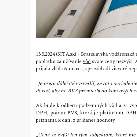
13.3.2024 (SITA.sk) -
Bratislavská vodárenská 
poplatku za užívanie
vôd
svoje ceny nezvýši.
prijala vláda 6. marca, sprevádzali viaceré ne
„Je preto dôležité vysvetliť, že toto nariade
dôvod, aby ho BVS premietla do koncových ci
Ak bude k odberu podzemných vôd a za vy
DPH, potom BVS, ktorá je platiteľom DPH
priznania k dani z pridanej hodnoty.
„Cena sa zvýši len tým subjektom, ktoré nie