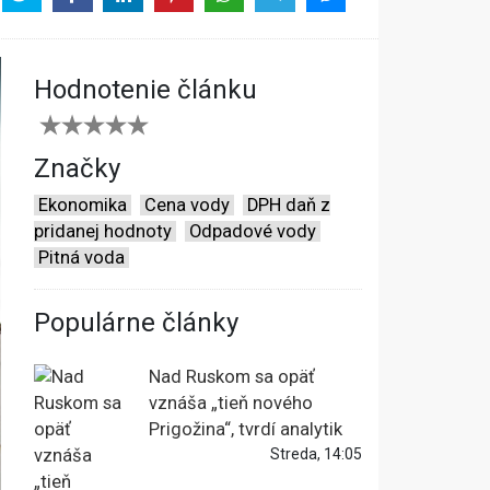
Hodnotenie článku
Značky
Ekonomika
Cena vody
DPH daň z
pridanej hodnoty
Odpadové vody
Pitná voda
Populárne články
Nad Ruskom sa opäť
vznáša „tieň nového
Prigožina“, tvrdí analytik
Streda, 14:05