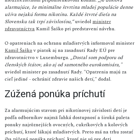
alarmujúce, že minimálne štvrtina mladej populácie denne
užíva nejakú formu nikotínu. Každé štvrté dieťa na
Slovensku tak trpí závislosťou,“
uviedol
minister
zdravotníctva
Kamil Šaško pri predstavení návrhu.
O opatreniach na ochranu mladistvých informoval minister
Kamil Šaško
v piatok aj na zasadnutí Rady EÚ pre
zdravotníctvo v Luxemburgu.
„Dostal som podporu od
členských štátov, ako aj od samotného eurokomisára,"
uviedol minister po zasadnutí Rady. "Opatrenia majú za
cieľ jediné - ochrániť zdravie našich detí," dodal.
Zúžená ponúka príchutí
Za alarmujúcim stavom pri nikotínovej závislosti detí je
podľa odborníkov najmä ľahká dostupnosť a široká paleta
ponuky najrôznejších ovocných, cukríkových a kolových
príchutí, ktoré lákajú mladistvých. Preto má na trhu zostať
iba zúžená ponúka príchutí, ktoré nie sú pre deti