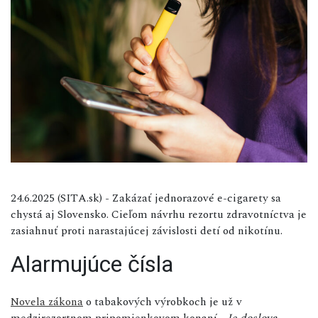
24.6.2025 (SITA.sk) - Zakázať jednorazové e-cigarety sa
chystá aj Slovensko. Cieľom návrhu rezortu zdravotníctva je
zasiahnuť proti narastajúcej závislosti detí od nikotínu.
Alarmujúce čísla
Novela zákona
o tabakových výrobkoch je už v
medzirezortnom pripomienkovom konaní.
„Je doslova