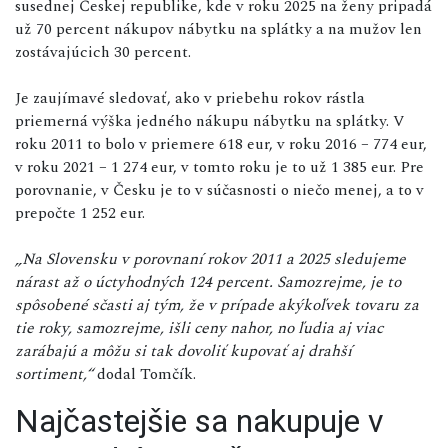
susednej Českej republike, kde v roku 2025 na ženy pripadá
už 70 percent nákupov nábytku na splátky a na mužov len
zostávajúcich 30 percent.
Je zaujímavé sledovať, ako v priebehu rokov rástla
priemerná výška jedného nákupu nábytku na splátky. V
roku 2011 to bolo v priemere 618 eur, v roku 2016 – 774 eur,
v roku 2021 – 1 274 eur, v tomto roku je to už 1 385 eur. Pre
porovnanie, v Česku je to v súčasnosti o niečo menej, a to v
prepočte 1 252 eur.
„Na Slovensku v porovnaní rokov 2011 a 2025 sledujeme
nárast až o úctyhodných 124 percent. Samozrejme, je to
spôsobené sčasti aj tým, že v prípade akýkoľvek tovaru za
tie roky, samozrejme, išli ceny nahor, no ľudia aj viac
zarábajú a môžu si tak dovoliť kupovať aj drahší
sortiment,“
dodal Tomčík.
Najčastejšie sa nakupuje v