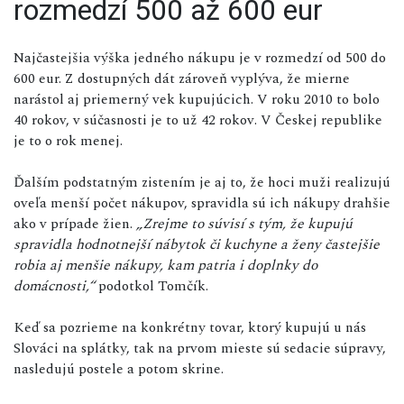
rozmedzí 500 až 600 eur
Najčastejšia výška jedného nákupu je v rozmedzí od 500 do
600 eur. Z dostupných dát zároveň vyplýva, že mierne
narástol aj priemerný vek kupujúcich. V roku 2010 to bolo
40 rokov, v súčasnosti je to už 42 rokov. V Českej republike
je to o rok menej.
Ďalším podstatným zistením je aj to, že hoci muži realizujú
oveľa menší počet nákupov, spravidla sú ich nákupy drahšie
ako v prípade žien.
„Zrejme to súvisí s tým, že kupujú
spravidla hodnotnejší nábytok či kuchyne a ženy častejšie
robia aj menšie nákupy, kam patria i doplnky do
domácnosti,“
podotkol Tomčík.
Keď sa pozrieme na konkrétny tovar, ktorý kupujú u nás
Slováci na splátky, tak na prvom mieste sú sedacie súpravy,
nasledujú postele a potom skrine.