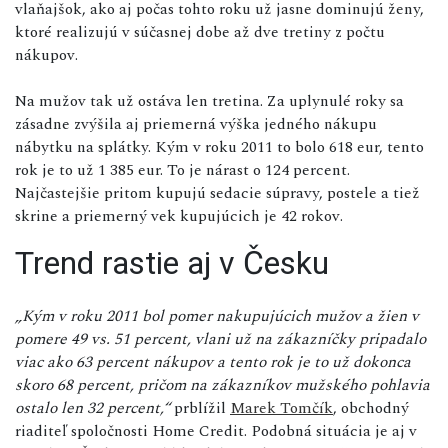
vlaňajšok, ako aj počas tohto roku už jasne dominujú ženy,
ktoré realizujú v súčasnej dobe až dve tretiny z počtu
nákupov.
Na mužov tak už ostáva len tretina. Za uplynulé roky sa
zásadne zvýšila aj priemerná výška jedného nákupu
nábytku na splátky. Kým v roku 2011 to bolo 618 eur, tento
rok je to už 1 385 eur. To je nárast o 124 percent.
Najčastejšie pritom kupujú sedacie súpravy, postele a tiež
skrine a priemerný vek kupujúcich je 42 rokov.
Trend rastie aj v Česku
„Kým v roku 2011 bol pomer nakupujúcich mužov a žien v
pomere 49 vs. 51 percent, vlani už na zákazníčky pripadalo
viac ako 63 percent nákupov a tento rok je to už dokonca
skoro 68 percent, pričom na zákazníkov mužského pohlavia
ostalo len 32 percent,“
prblížil
Marek Tomčík
, obchodný
riaditeľ spoločnosti Home Credit. Podobná situácia je aj v