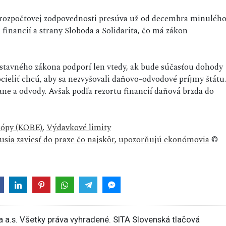
rozpočtovej zodpovednosti presúva už od decembra minuléh
financií a strany Sloboda a Solidarita, čo má zákon
 ústavného zákona podporí len vtedy, ak bude súčasťou dohody
cieliť chcú, aby sa nezvyšovali daňovo-odvodové príjmy štátu.
dane a odvody. Avšak podľa rezortu financií daňová brzda do
rópy (KOBE)
,
Výdavkové limity
usia zaviesť do praxe čo najskôr, upozorňujú ekonómovia
©
 a.s. Všetky práva vyhradené. SITA Slovenská tlačová