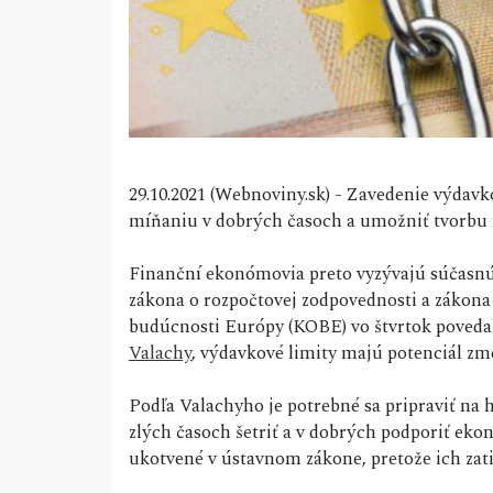
29.10.2021 (Webnoviny.sk) - Zavedenie výdav
míňaniu v dobrých časoch a umožniť tvorbu re
Finanční ekonómovia preto vyzývajú súčasnú 
zákona o rozpočtovej zodpovednosti a zákona
budúcnosti Európy (KOBE) vo štvrtok povedal
Valachy
, výdavkové limity majú potenciál zme
Podľa Valachyho je potrebné sa pripraviť na h
zlých časoch šetriť a v dobrých podporiť eko
ukotvené v ústavnom zákone, pretože ich zati