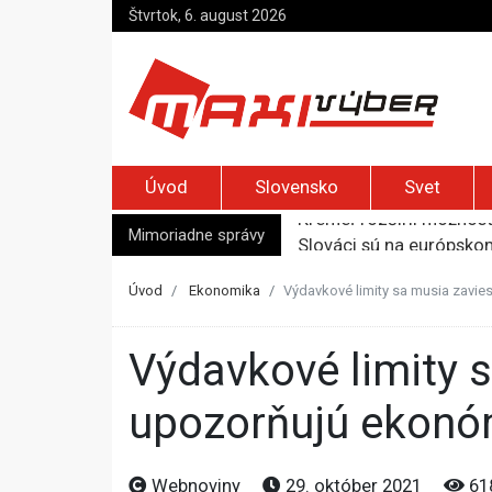
Štvrtok, 6. august 2026
Úvod
Slovensko
Svet
Mimoriadne správy
Slováci sú na európskom
Austrálsky politik prizn
Španielske médiá tvrdia
Úvod
Ekonomika
Výdavkové limity sa musia zavie
Nemecký minister vnútra
Kremeľ rozšíril možnost
Výdavkové limity sa musia zaviesť do praxe čo najskôr,
upozorňujú ekonó
Webnoviny
29. október 2021
61