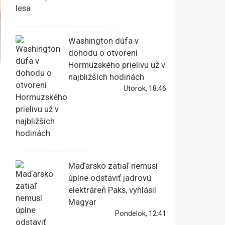
Washington dúfa v
dohodu o otvorení
Hormuzského prielivu už v
najbližších hodinách
Utorok, 18:46
j
Maďarsko zatiaľ nemusí
úplne odstaviť jadrovú
elektráreň Paks, vyhlásil
Magyar
Pondelok, 12:41