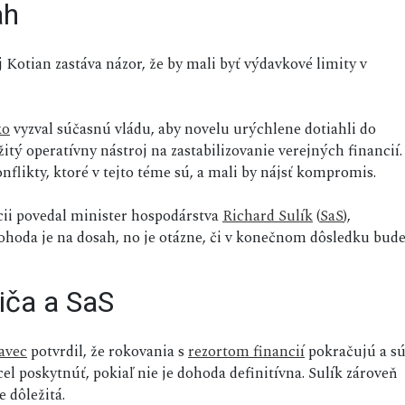
ah
Kotian zastáva názor, že by mali byť výdavkové limity v
ko
vyzval súčasnú vládu, aby novelu urýchlene dotiahli do
itý operatívny nástroj na zastabilizovanie verejných financií.
nflikty, ktoré v tejto téme sú, a mali by nájsť kompromis.
cii povedal minister hospodárstva
Richard Sulík
(
SaS
),
 dohoda je na dosah, no je otázne, či v konečnom dôsledku bud
iča a SaS
avec
potvrdil, že rokovania s
rezortom financií
pokračujú a s
el poskytnúť, pokiaľ nie je dohoda definitívna. Sulík zároveň
e dôležitá.