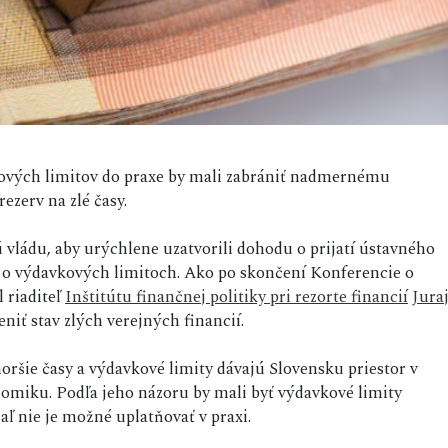
kových limitov do praxe by mali zabrániť nadmernému
zerv na zlé časy.
vládu, aby urýchlene uzatvorili dohodu o prijatí ústavného
 o výdavkových limitoch. Ako po skončení Konferencie o
 riaditeľ
Inštitútu finančnej politiky pri rezorte financií
Jura
niť stav zlých verejných financií.
oršie časy a výdavkové limity dávajú Slovensku priestor v
nomiku. Podľa jeho názoru by mali byť výdavkové limity
aľ nie je možné uplatňovať v praxi.