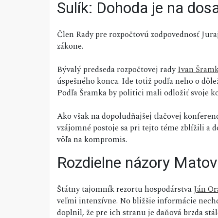
Sulík: Dohoda je na dos
Člen Rady pre rozpočtovú zodpovednosť Juraj 
zákone.
Bývalý predseda rozpočtovej rady
Ivan Šram
úspešného konca. Ide totiž podľa neho o dôlež
Podľa Šramka by politici mali odložiť svoje ko
Ako však na dopoludňajšej tlačovej konferen
vzájomné postoje sa pri tejto téme zblížili a
vôľa na kompromis.
Rozdielne názory Matov
Štátny tajomník rezortu hospodárstva
Ján Or
veľmi intenzívne. No bližšie informácie nechc
doplnil, že pre ich stranu je daňová brzda stál