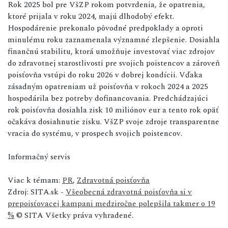
Rok 2025 bol pre VšZP rokom potvrdenia, že opatrenia,
ktoré prijala v roku 2024, majú dlhodobý efekt.
Hospodárenie prekonalo pôvodné predpoklady a oproti
minulému roku zaznamenala významné zlepšenie. Dosiahla
finančnú stabilitu, ktorá umožňuje investovať viac zdrojov
do zdravotnej starostlivosti pre svojich poistencov a zároveň
poisťovňa vstúpi do roku 2026 v dobrej kondícii. Vďaka
zásadným opatreniam už poisťovňa v rokoch 2024 a 2025
hospodárila bez potreby dofinancovania. Predchádzajúci
rok poisťovňa dosiahla zisk 10 miliónov eur a tento rok opäť
očakáva dosiahnutie zisku. VšZP svoje zdroje transparentne
vracia do systému, v prospech svojich poistencov.
Informačný servis
Viac k témam:
PR
,
Zdravotná poisťovňa
Zdroj: SITA.sk -
Všeobecná zdravotná poisťovňa si v
prepoisťovacej kampani medziročne polepšila takmer o 19
%
© SITA Všetky práva vyhradené.