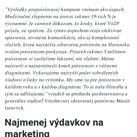
"Výsledky prepoisťovacej kampane vnímam ako úspech.
Medziročné zlepšenie na úrovni takmer 19-tich % je
významné. Je zároveň dôkazom, že kroky, ktoré VšZP
prijala, sú správne. Za týmto úspechom stoja efektívne
opatrenia, otvorená komunikácia, ako aj komplexnosť
služieb, ktorú najväčšia zdravotná poisťovňa na Slovensku
svojim poistencom poskytuje. Priazeň takmer 3 miliónov
poistencov si zaslúžime faktami, nie sľubmi. Máme
najstarší a najnáročnejší kmeň poistencov s vážnymi
diagnózami. Vykazujeme najvyšší počet schválených
žiadostí o lieky na výnimku. My sme tu pre poistencov v
každom veku a s každou diagnózou. To je naša filozofia a
tým sa odlišujeme,"
vyjadril sa predseda predstavenstva a
generálny riaditeľ Všeobecnej zdravotnej poisťovne Matúš
Jurových.
Najmenej výdavkov na
marketing