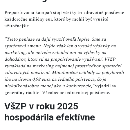
Prepoisťovacia kampaň stojí všetky tri zdravotné poisťovne
každoročne milióny eur, ktoré by mohli byť využité
užitočnejšie.
"Tieto peniaze sa dajú využiť oveľa lepšie. Sme za
systémovú zmenu. Nejde však len o vysoké výdavky na
marketing, ale netreba zabúdať ani na výdavky na
dohodárov, ktorí sú na prepoisťovanie využívaní. VšZP
vynakladá na marketing najmenej prostriedkov spomedzi
zdravotných poisťovní. Minuloročné náklady sa pohybovali
iba na úrovni 0,98 eura na jedného poistenca, čo je
niekoľkonásobne menej ako u konkurencie,”
vyjadril sa
generálny riaditeľ Všeobecnej zdravotnej poisťovne.
VšZP v roku 2025
hospodárila efektívne