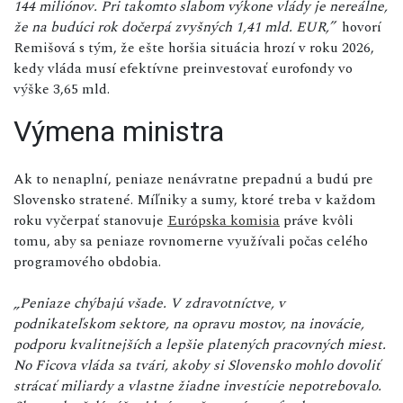
144 miliónov. Pri takomto slabom výkone vlády je nereálne,
že na budúci rok dočerpá zvyšných 1,41 mld. EUR,”
hovorí
Remišová s tým, že ešte horšia situácia hrozí v roku 2026,
kedy vláda musí efektívne preinvestovať eurofondy vo
výške 3,65 mld.
Výmena ministra
Ak to nenaplní, peniaze nenávratne prepadnú a budú pre
Slovensko stratené. Míľniky a sumy, ktoré treba v každom
roku vyčerpať stanovuje
Európska komisia
práve kvôli
tomu, aby sa peniaze rovnomerne využívali počas celého
programového obdobia.
„Peniaze chýbajú všade. V zdravotníctve, v
podnikateľskom sektore, na opravu mostov, na inovácie,
podporu kvalitnejších a lepšie platených pracovných miest.
No Ficova vláda sa tvári, akoby si Slovensko mohlo dovoliť
strácať miliardy a vlastne žiadne investície nepotrebovalo.