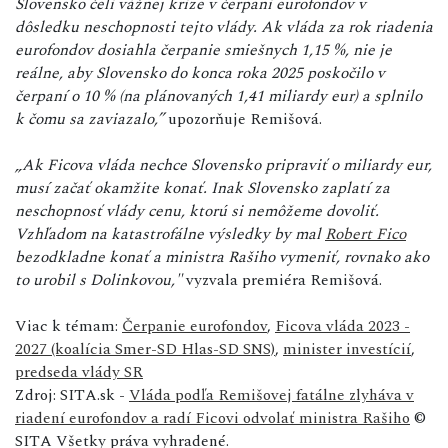
Slovensko čelí vážnej kríze v čerpaní eurofondov v
dôsledku neschopnosti tejto vlády. Ak vláda za rok riadenia
eurofondov dosiahla čerpanie smiešnych 1,15 %, nie je
reálne, aby Slovensko do konca roka 2025 poskočilo v
čerpaní o 10 % (na plánovaných 1,41 miliardy eur) a splnilo
k čomu sa zaviazalo,”
upozorňuje Remišová.
„Ak Ficova vláda nechce Slovensko pripraviť o miliardy eur,
musí začať okamžite konať. Inak Slovensko zaplatí za
neschopnosť vlády cenu, ktorú si nemôžeme dovoliť.
Vzhľadom na katastrofálne výsledky by mal
Robert Fico
bezodkladne konať a ministra Rašiho vymeniť, rovnako ako
to urobil s Dolinkovou,"
vyzvala premiéra Remišová.
Viac k témam:
Čerpanie eurofondov
,
Ficova vláda 2023 -
2027 (koalícia Smer-SD Hlas-SD SNS)
,
minister investícií
,
predseda vlády SR
Zdroj: SITA.sk -
Vláda podľa Remišovej fatálne zlyháva v
riadení eurofondov a radí Ficovi odvolať ministra Rašiho
©
SITA Všetky práva vyhradené.