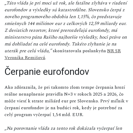
„Táto vláda je pri moci už rok, ale fatálne zlyháva v riadení
eurofondov a výsledky sú katastrofálne. Slovensko čerpá z
nového programového obdobia len 1,15%, čo predstavuje
smiešnych 144 miliónov eur z celkových 12,59 miliardy eur.
Z desiatich rezortov, ktoré prerozdeľujú eurofondy, má
ministerstvo pána Rašiho najhoršie výsledky, hoci práve on
má dohliadať na celé eurofondy. Takéto zlyhanie je na
uterák pre celú vládu,”
skonštatovala poslankyňa
NR SR
Veronika Remišová
.
Čerpanie eurofondov
Ako zdôraznila, že pri takomto zlom tempe čerpania hrozí
reálne nenaplnenie pravidla N+3 v rokoch 2025 a 2026, čo
môže viesť k strate miliárd eur pre Slovensko. Prvý míľnik v
čerpaní eurofondov je na budúci rok, kedy je potrebné za
celý program vyčerpať 1,54 mld. EUR.
„Na porovnanie vláda za tento rok dokázala vyčerpať len