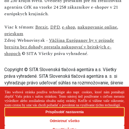
do 230 krajín sveta. Uvedený prieskum pre ňu zrealizovala
agentúra GfK na vzorke 24 258 zákazníkov e-shopov v 21
európskych krajinách.
Viac k témam:
Brexit
,
DPD
,
e-shop
,
nakupovanie online
,
prieskum
Zdroj: Webnoviny.sk -
Väčšina Európanov by v prípade
brexitu bez dohody prestala nakupovať v britských e-
shopoch
© SITA Všetky práva vyhradené.
Copyright © SITA Slovenská tlačová agentúra a.s. Všetky
práva vyhradené. SITA Slovenská tlačová agentúra a. s. si
vyhradzuje právo udeľovať súhlas na rozmnožovanie, šírenie
a na verejný prenos tohto článku a jeho častí.
PR článok
Reklama
Spolupráca
Kontakt
Zásady