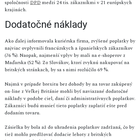
spoločnosti
DPD
medzi 24 tis. zákazníkmi v 21 európskych
krajinách.
Dodatočné náklady
Ako ďalej informovala kuriérska firma, zvýšené poplatky by
najviac ovplyvnili francúzskych a španielskych zákazníkov
(76 %). Naopak, najmenší vplyv by mali na e-shoperov z
Maďarska (52 %). Zo Slovákov, ktorí zvyknú nakupovať na
britských stránkach, by sa s nimi rozlúčilo 69 %.
Najmä v prípade brexitu bez dohody by na tovar zakúpený
on-line z Veľkej Británie mohli byť naviazané dodatočné
náklady v podobe ciel, daní či administratívnych poplatkov.
Zákazníci budú musieť tieto poplatky zaplatiť ešte pred
dodaním tovaru.
Zásielka by bola až do uhradenia poplatkov zadržaná, čo by
tiež mohlo predlžovať dodacie lehoty z britských