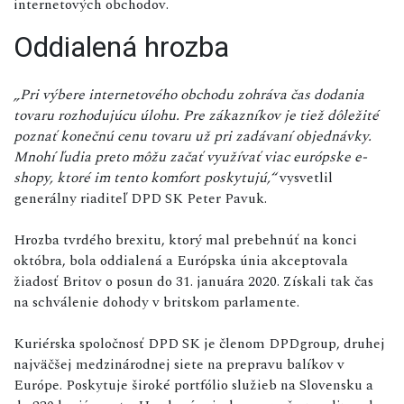
internetových obchodov.
Oddialená hrozba
„Pri výbere internetového obchodu zohráva čas dodania
tovaru rozhodujúcu úlohu. Pre zákazníkov je tiež dôležité
poznať konečnú cenu tovaru už pri zadávaní objednávky.
Mnohí ľudia preto môžu začať využívať viac európske e-
shopy, ktoré im tento komfort poskytujú,“
vysvetlil
generálny riaditeľ DPD SK Peter Pavuk.
Hrozba tvrdého brexitu, ktorý mal prebehnúť na konci
októbra, bola oddialená a Európska únia akceptovala
žiadosť Britov o posun do 31. januára 2020. Získali tak čas
na schválenie dohody v britskom parlamente.
Kuriérska spoločnosť DPD SK je členom DPDgroup, druhej
najväčšej medzinárodnej siete na prepravu balíkov v
Európe. Poskytuje široké portfólio služieb na Slovensku a