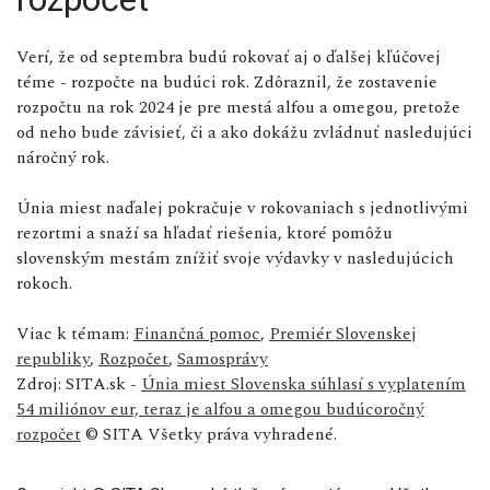
Verí, že od septembra budú rokovať aj o ďalšej kľúčovej
téme - rozpočte na budúci rok. Zdôraznil, že zostavenie
rozpočtu na rok 2024 je pre mestá alfou a omegou, pretože
od neho bude závisieť, či a ako dokážu zvládnuť nasledujúci
náročný rok.
Únia miest naďalej pokračuje v rokovaniach s jednotlivými
rezortmi a snaží sa hľadať riešenia, ktoré pomôžu
slovenským mestám znížiť svoje výdavky v nasledujúcich
rokoch.
Viac k témam:
Finančná pomoc
,
Premiér Slovenskej
republiky
,
Rozpočet
,
Samosprávy
Zdroj: SITA.sk -
Únia miest Slovenska súhlasí s vyplatením
54 miliónov eur, teraz je alfou a omegou budúcoročný
rozpočet
© SITA Všetky práva vyhradené.