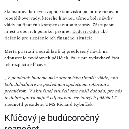
Skonštatovala to vo svojom stanovisku po online rokovaní
republikovej rady, ktorého hlavnou témou boli návrhy
vlády na finančnú kompenzáciu samospráv. Zástupcom
miest a obcí ich ponúkol premiér
Ľudovít Ódor
ako
riešenie pre zlepšenie ich finančnej situácie.
Mestá privítali a odsúhlasili aj predložený návrh na
odpustenie covidových pôžičiek, čo je pre výdavkovú časť
ich rozpočtu kľúčové.
„
V pondelok budeme naše stanovisko tlmočiť vláde, ako
bolo dohodnuté na poslednom spoločnom rokovaní s
premiérom. V aktuálnej situácii sme našli dohodu, pre nás
je dobrá správa najmä odpustenie covidových pôžičiek
,“
zhodnotil prezident ÚMS
Richard Rybníček
.
Kľúčový je budúcoročný
rozpočet