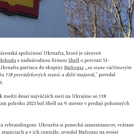
nárenská spoločnosť Ukrnafta, ktorá je zároveň
dohodu
s nadnárodnou firmou
Shell
o prevzatí 51-
Ukrnafta patriaca do skupiny
Naftogaz
„
sa stane väčšinovým
ňa 118 prevádzkových staníc a ďalší majetok
," povedal
v
.
k medzi desať najväčších sietí na Ukrajine so 118
m polroku 2023 bol Shell na 9. mieste v predaji pohonných
oka rebrandingom. Ukrnafta si ponechá zamestnancov, vrátane
taniciach a v ich centrále, uviedol Naftogaz na svojej