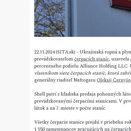
22.11.2024 (SITA.sk) - Ukrajinská ropná a ply
prevádzkovateľom
čerpacích staníc
, uzavrela
percentného podielu Alliance Holding LLC. 
vlastníkom siete čerpacích staníc, ktorá zahŕ
generálny riaditeľ Naftogazu
Oleksij Černyšo
Shell patrí z hľadiska predaja pohonných láto
prevádzkovanými čerpacími stanicami. V prvo
látok a na 7. mieste v počte staníc.
Všetky čerpacie stanice prejdú v priebehu r
1 550 zamestnancov pracujúcich na čerpacích s