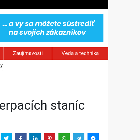
Zaujímavosti
Veda a technika
jakov
 pamätník a záchrana psov z lesných požiarov
dovaním“
vy