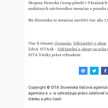
Skupina Heureka Group pôsobí v 9 krajinách 
unikátnych návštevníkov mesačne a ponuka z 
Na Slovensku ju mesačne navštívi viac ako 1,
Viac k témam:
Ocenenie
,
Udržateľný e-shop
Zdroj: SITA.sk -
Udržateľné e-shopy sa tešia 
SITA Všetky práva vyhradené.
Copyright © SITA Slovenská tlačová agentúra
agentúra a. s. si vyhradzuje právo udeľovať 
článku a jeho častí.