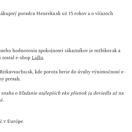
nákupný poradca Heureka.sk už 15 rokov a o víťazoch
álneho hodnotenia spokojnosti zákazníkov je mtbiker.sk a
 zostal e-shop
Lidlu
.
 Ritkavsuchu.sk, kde porota berie do úvahy výnimočnosť e-
ny presah.
 snaha o hľadanie najlepších eko plienok ju doviedla až na
ř.
č v Európe.