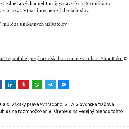
strednej a východnej Európy, navštívi ju 23 miliónov
viac než 55-tisíc internetových obchodov.
9 milióna unikátnych užívateľov.
väčšej obľube, prvý raz získali ocenenie v ankete ShopRoku
©
 a.s. Všetky práva vyhradené. SITA Slovenská tlačová
súhlas na rozmnožovanie, šírenie a na verejný prenos tohto