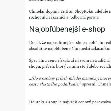
Chmelař doplnil, že titul ShopRoku udeľuje 
rozhodujú zákazníci aj odborná porota.
Najobľúbenejší e-shop
Dodal, že najkvalitnejší e-shop z pohľadu re
absolútne najobľúbenejším medzi zákazníkmi
Špeciálnu cenu získala aj názvom netradičná
shopu, príbeh, ktorý za ním stojí alebo sociál
„
Išlo o osobný príbeh mladej mamičky, ktorej
cestu vlastného podnikania,
“ spresnil Chmela
Heureka Group je najväčší cenový porovnáva