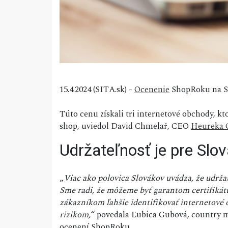
15.4.2024 (SITA.sk) -
Ocenenie
ShopRoku na Sl
Túto cenu získali tri internetové obchody, kt
shop, uviedol David Chmelař, CEO
Heureka 
Udržateľnosť je pre Slov
„
Viac ako polovica Slovákov uvádza, že udrža
Sme radi, že môžeme byť garantom certifikát
zákazníkom ľahšie identifikovať internetov
rizikom,
“ povedala Ľubica Gubová, country 
ocenení ShopRoku.