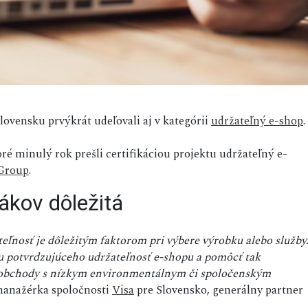
ovensku prvýkrát udeľovali aj v kategórii
udržateľný e-shop
.
oré minulý rok prešli certifikáciou projektu udržateľný e-
Group
.
ákov dôležitá
teľnosť je dôležitým faktorom pri výbere výrobku alebo služby
u potvrdzujúceho udržateľnosť e-shopu a pomôcť tak
é obchody s nízkym environmentálnym či spoločenským
manažérka spoločnosti
Visa
pre Slovensko, generálny partner