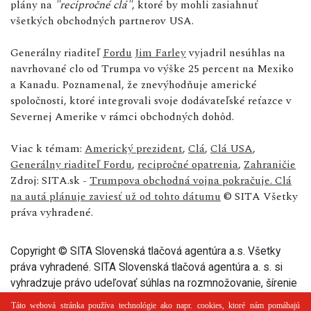
plány na
"recipročné clá"
, ktoré by mohli zasiahnuť
všetkých obchodných partnerov USA.
Generálny riaditeľ
Fordu
Jim Farley
vyjadril nesúhlas na
navrhované clo od Trumpa vo výške 25 percent na Mexiko
a Kanadu. Poznamenal, že znevýhodňuje americké
spoločnosti, ktoré integrovali svoje dodávateľské reťazce v
Severnej Amerike v rámci obchodných dohôd.
Viac k témam:
Americký prezident
,
Clá
,
Clá USA
,
Generálny riaditeľ Fordu
,
recipročné opatrenia
,
Zahraničie
Zdroj: SITA.sk -
Trumpova obchodná vojna pokračuje. Clá
na autá plánuje zaviesť už od tohto dátumu
© SITA Všetky
práva vyhradené.
Copyright © SITA Slovenská tlačová agentúra a.s. Všetky
práva vyhradené. SITA Slovenská tlačová agentúra a. s. si
vyhradzuje právo udeľovať súhlas na rozmnožovanie, šírenie
a na verejný prenos tohto článku a jeho častí.