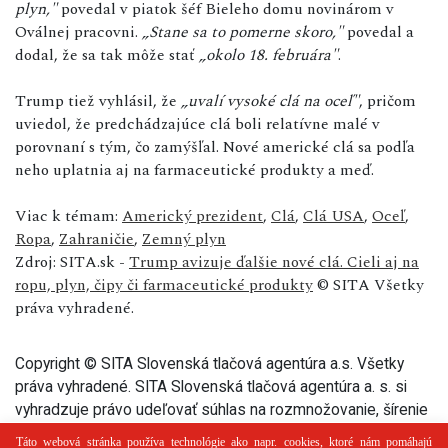
plyn,"
povedal v piatok šéf Bieleho domu novinárom v
Oválnej pracovni.
„Stane sa to pomerne skoro,"
povedal a
dodal, že sa tak môže stať
„okolo 18. februára"
.
Trump tiež vyhlásil, že
„uvalí vysoké clá na oceľ"
, pričom
uviedol, že predchádzajúce clá boli relatívne malé v
porovnaní s tým, čo zamýšľal. Nové americké clá sa podľa
neho uplatnia aj na farmaceutické produkty a meď.
Viac k témam:
Americký prezident
,
Clá
,
Clá USA
,
Oceľ
,
Ropa
,
Zahraničie
,
Zemný plyn
Zdroj: SITA.sk -
Trump avizuje ďalšie nové clá. Cieli aj na
ropu, plyn, čipy či farmaceutické produkty
© SITA Všetky
práva vyhradené.
Copyright © SITA Slovenská tlačová agentúra a.s. Všetky
práva vyhradené. SITA Slovenská tlačová agentúra a. s. si
vyhradzuje právo udeľovať súhlas na rozmnožovanie, šírenie
a na verejný prenos tohto článku a jeho častí.