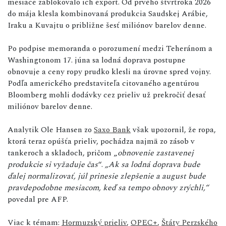
mesiace zablokovalo ich export. Od prvého štvrťroka 2026
do mája klesla kombinovaná produkcia Saudskej Arábie,
Iraku a Kuvajtu o približne šesť miliónov barelov denne.
Po podpise memoranda o porozumení medzi Teheránom a
Washingtonom 17. júna sa lodná doprava postupne
obnovuje a ceny ropy prudko klesli na úrovne spred vojny.
Podľa amerického predstaviteľa citovaného agentúrou
Bloomberg mohli dodávky cez prieliv už prekročiť desať
miliónov barelov denne.
Analytik Ole Hansen zo
Saxo Bank
však upozornil, že ropa,
ktorá teraz opúšťa prieliv, pochádza najmä zo zásob v
tankeroch a skladoch, pričom „
obnovenie zastavenej
produkcie si vyžaduje čas
“.
„Ak sa lodná doprava bude
ďalej normalizovať, júl prinesie zlepšenie a august bude
pravdepodobne mesiacom, keď sa tempo obnovy zrýchli,“
povedal pre AFP.
Viac k témam:
Hormuzský prieliv
,
OPEC+
,
Štáty Perzského