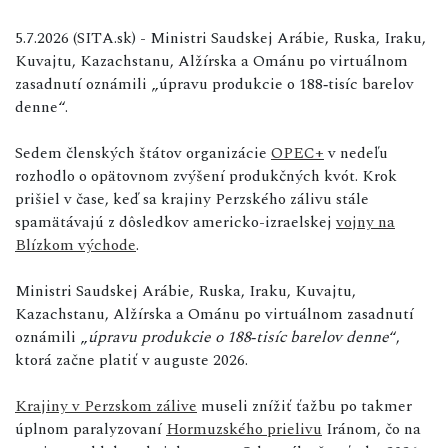
5.7.2026 (SITA.sk) - Ministri Saudskej Arábie, Ruska, Iraku,
Kuvajtu, Kazachstanu, Alžírska a Ománu po virtuálnom
zasadnutí oznámili „úpravu produkcie o 188‑tisíc barelov
denne“.
Sedem členských štátov organizácie
OPEC+
v nedeľu
rozhodlo o opätovnom zvýšení produkčných kvót. Krok
prišiel v čase, keď sa krajiny Perzského zálivu stále
spamätávajú z dôsledkov americko-izraelskej
vojny na
Blízkom východe
.
Ministri Saudskej Arábie, Ruska, Iraku, Kuvajtu,
Kazachstanu, Alžírska a Ománu po virtuálnom zasadnutí
oznámili „
úpravu produkcie o 188‑tisíc barelov denne
“,
ktorá začne platiť v auguste 2026.
Krajiny v Perzskom zálive
museli znížiť ťažbu po takmer
úplnom paralyzovaní
Hormuzského prielivu
Iránom, čo na