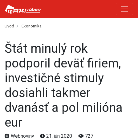
Úvod
Ekonomika
Štát minulý rok
podporil deväť firiem,
investičné stimuly
dosiahli takmer
dvanásť a pol milióna
eur
Webnoviny
21. jún 2020
727