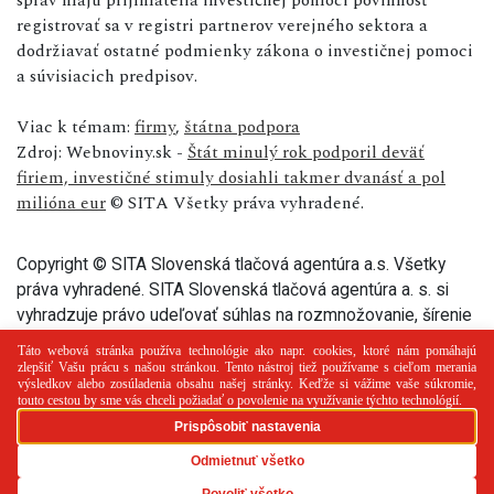
registrovať sa v registri partnerov verejného sektora a
dodržiavať ostatné podmienky zákona o investičnej pomoci
a súvisiacich predpisov.
Viac k témam:
firmy
,
štátna podpora
Zdroj: Webnoviny.sk -
Štát minulý rok podporil deväť
firiem, investičné stimuly dosiahli takmer dvanásť a pol
milióna eur
© SITA Všetky práva vyhradené.
Copyright © SITA Slovenská tlačová agentúra a.s. Všetky
práva vyhradené. SITA Slovenská tlačová agentúra a. s. si
vyhradzuje právo udeľovať súhlas na rozmnožovanie, šírenie
a na verejný prenos tohto článku a jeho častí.
PR článok
Reklama
Spolupráca
Kontakt
Zásady