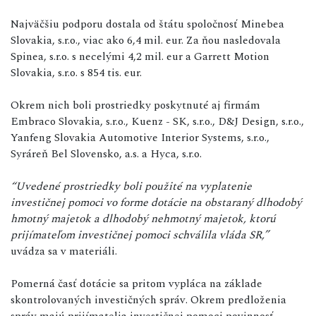
Najväčšiu podporu dostala od štátu spoločnosť Minebea
Slovakia, s.r.o., viac ako 6,4 mil. eur. Za ňou nasledovala
Spinea, s.r.o. s necelými 4,2 mil. eur a Garrett Motion
Slovakia, s.r.o. s 854 tis. eur.
Okrem nich boli prostriedky poskytnuté aj firmám
Embraco Slovakia, s.r.o., Kuenz - SK, s.r.o., D&J Design, s.r.o.,
Yanfeng Slovakia Automotive Interior Systems, s.r.o.,
Syráreň Bel Slovensko, a.s. a Hyca, s.r.o.
“Uvedené prostriedky boli použité na vyplatenie
investičnej pomoci vo forme dotácie na obstaraný dlhodobý
hmotný majetok a dlhodobý nehmotný majetok, ktorú
prijímateľom investičnej pomoci schválila vláda SR,”
uvádza sa v materiáli.
Pomerná časť dotácie sa pritom vypláca na základe
skontrolovaných investičných správ. Okrem predloženia
správ majú prijímatelia investičnej pomoci povinnosť