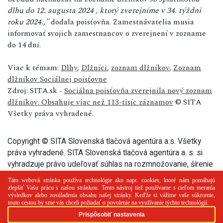
dlhu do 12. augusta 2024 , ktorý zverejníme v
34. týždni
roku 2024.,"
dodala poisťovňa. Zamestnávatelia musia
informovať svojich zamestnancov o zverejnení v zozname
do 14 dní.
Viac k témam:
Dlhy
,
Dlžníci
,
zoznam dlžníkov
,
Zoznam
dlžníkov Sociálnej poisťovne
Zdroj: SITA.sk -
Sociálna poisťovňa zverejnila nový zoznam
dlžníkov. Obsahuje viac než 113-tisíc záznamov
© SITA
Všetky práva vyhradené.
Copyright © SITA Slovenská tlačová agentúra a.s. Všetky
práva vyhradené. SITA Slovenská tlačová agentúra a. s. si
vyhradzuje právo udeľovať súhlas na rozmnožovanie, šírenie
a na verejný prenos tohto článku a jeho častí.