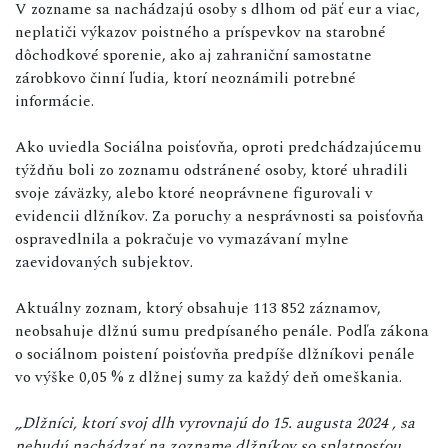
V zozname sa nachádzajú osoby s dlhom od päť eur a viac,
neplatiči výkazov poistného a príspevkov na starobné
dôchodkové sporenie, ako aj zahraniční samostatne
zárobkovo činní ľudia, ktorí neoznámili potrebné
informácie.
Ako uviedla Sociálna poisťovňa, oproti predchádzajúcemu
týždňu boli zo zoznamu odstránené osoby, ktoré uhradili
svoje záväzky, alebo ktoré neoprávnene figurovali v
evidencii dlžníkov. Za poruchy a nesprávnosti sa poisťovňa
ospravedlnila a pokračuje vo vymazávaní mylne
zaevidovaných subjektov.
Aktuálny zoznam, ktorý obsahuje 113 852 záznamov,
neobsahuje dlžnú sumu predpísaného penále. Podľa zákona
o sociálnom poistení poisťovňa predpíše dlžníkovi penále
vo výške 0,05 % z dlžnej sumy za každý deň omeškania.
„Dlžníci, ktorí svoj dlh vyrovnajú do 15.
augusta 2024 , sa
nebudú nachádzať na zozname dlžníkov so splatnosťou