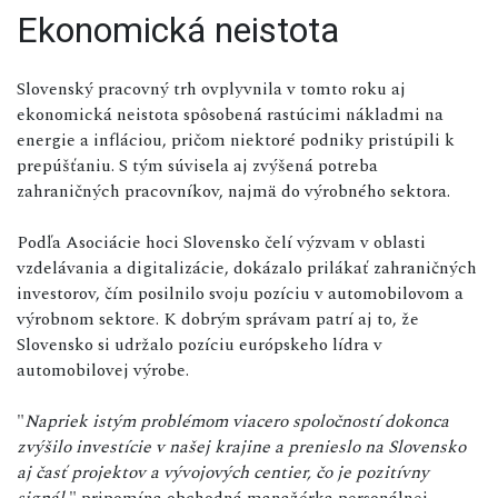
Ekonomická neistota
Slovenský pracovný trh ovplyvnila v tomto roku aj
ekonomická neistota spôsobená rastúcimi nákladmi na
energie a infláciou, pričom niektoré podniky pristúpili k
prepúšťaniu. S tým súvisela aj zvýšená potreba
zahraničných pracovníkov, najmä do výrobného sektora.
Podľa Asociácie hoci Slovensko čelí výzvam v oblasti
vzdelávania a digitalizácie, dokázalo prilákať zahraničných
investorov, čím posilnilo svoju pozíciu v automobilovom a
výrobnom sektore. K dobrým správam patrí aj to, že
Slovensko si udržalo pozíciu európskeho lídra v
automobilovej výrobe.
"
Napriek istým problémom viacero spoločností dokonca
zvýšilo investície v našej krajine a prenieslo na Slovensko
aj časť projektov a vývojových centier, čo je pozitívny
signál
," pripomína obchodná manažérka personálnej