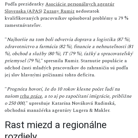
Podľa prezidentky
Asociácie personálnych agentúr
Slovenska (APAS)
Zuzany Rumiz
nedostatok
kvalifikovaných pracovníkov spôsoboval problémy u 79 %
zamestnávateľov.
"
Najhoršie na tom boli odvetvia doprava a logistika (87 %),
zdravotníctvo a farmácia (82 %), financie a nehnuteľnosti (81
%), obchod a služby (80 %), IT (79 %), ťažký a spracovateľský
priemysel (79 %),
" spresnila Rumiz. Starnutie populácie a
odchod časti mladých pracovníkov do zahraničia sú podľa
jej slov hlavnými príčinami tohto deficitu.
"
Prognóza hovorí, že do 10 rokov klesne počet ľudí na
našom
trhu práce
, a to aj po započítaní imigrácie, približne
o 250 000
," upresňuje Katarína Nováková Rudinská,
obchodná manažérka agentúry Lugera & Makler.
Rast miezd a regionálne
rozdiely