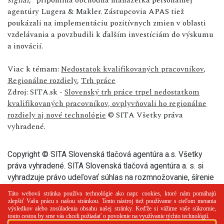
agentúry Lugera & Makler. Zástupcovia APAS tiež
poukázali na implementáciu pozitívnych zmien v oblasti
vzdelávania a povzbudili k ďalším investíciám do výskumu
a inovácií.
Viac k témam:
Nedostatok kvalifikovaných pracovníkov
,
Regionálne rozdiely
,
Trh práce
Zdroj: SITA.sk -
Slovenský trh práce trpel nedostatkom
kvalifikovaných pracovníkov, ovplyvňovali ho regionálne
rozdiely aj nové technológie
© SITA Všetky práva
vyhradené.
Copyright © SITA Slovenská tlačová agentúra a.s. Všetky
práva vyhradené. SITA Slovenská tlačová agentúra a. s. si
vyhradzuje právo udeľovať súhlas na rozmnožovanie, šírenie
a na verejný prenos tohto článku a jeho častí.