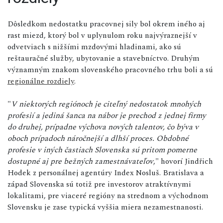
Dôsledkom nedostatku pracovnej sily bol okrem iného aj
rast miezd, ktorý bol v uplynulom roku najvýraznejší v
odvetviach s nižšími mzdovými hladinami, ako sú
reštauračné služby, ubytovanie a stavebníctvo. Druhým
významným znakom slovenského pracovného trhu boli a sú
regionálne rozdiely
.
"
V niektorých regiónoch je citeľný nedostatok mnohých
profesií a jediná šanca na nábor je prechod z jednej firmy
do druhej, prípadne výchova nových talentov, čo býva v
oboch prípadoch náročnejší a dlhší proces. Obdobné
profesie v iných častiach Slovenska sú pritom pomerne
dostupné aj pre bežných zamestnávateľov
," hovorí Jindřich
Hodek z personálnej agentúry Index Nosluš. Bratislava a
západ Slovenska sú totiž pre investorov atraktívnymi
lokalitami, pre viaceré regióny na strednom a východnom
Slovensku je zase typická vyššia miera nezamestnanosti.