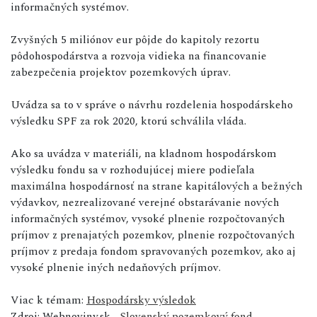
informačných systémov.
Zvyšných 5 miliónov eur pôjde do kapitoly rezortu
pôdohospodárstva a rozvoja vidieka na financovanie
zabezpečenia projektov
pozemkových
úprav.
Uvádza sa to v správe o návrhu rozdelenia hospodárskeho
výsledku SPF za rok 2020, ktorú schválila vláda.
Ako sa uvádza v materiáli, na kladnom hospodárskom
výsledku fondu sa v rozhodujúcej miere podieľala
maximálna hospodárnosť na strane kapitálových a bežných
výdavkov, nezrealizované verejné obstarávanie nových
informačných systémov, vysoké plnenie rozpočtovaných
príjmov z prenajatých pozemkov, plnenie rozpočtovaných
príjmov z predaja fondom spravovaných pozemkov, ako aj
vysoké plnenie iných nedaňových príjmov.
Viac k témam:
Hospodársky výsledok
Zdroj: Webnoviny.sk -
Slovenský pozemkový fond