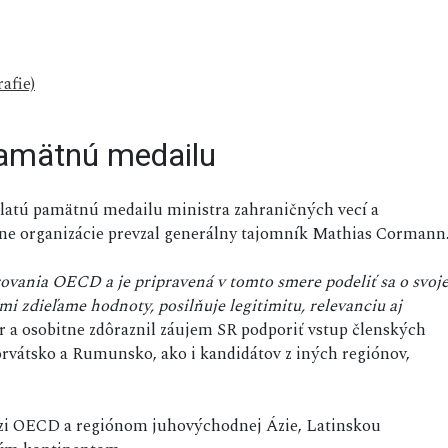
afie)
pamätnú medailu
Zlatú pamätnú medailu ministra zahraničných vecí a
ene organizácie prevzal generálny tajomník Mathias Cormann
ovania OECD a je pripravená v tomto smere podeliť sa o svoj
mi zdieľame hodnoty, posilňuje legitimitu, relevanciu aj
ter a osobitne zdôraznil záujem SR podporiť vstup členských
orvátsko a Rumunsko, ako i kandidátov z iných regiónov,
dzi OECD a regiónom juhovýchodnej Ázie, Latinskou