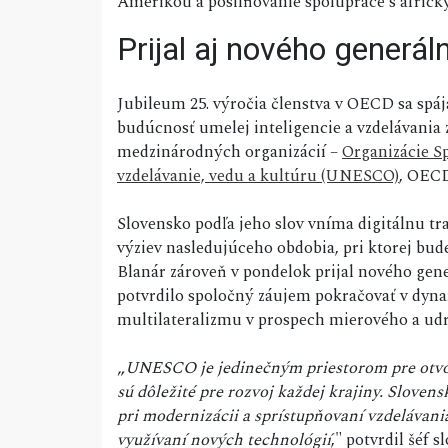
Amerikou a posilňovanie spolupráce s afric
Prijal aj nového generá
Jubileum 25. výročia členstva v OECD sa spá
budúcnosť umelej inteligencie a vzdelávania z
medzinárodných organizácií –
Organizácie S
vzdelávanie, vedu a kultúru (UNESCO)
, OECD
Slovensko podľa jeho slov vníma digitálnu t
výziev nasledujúceho obdobia, pri ktorej bud
Blanár zároveň v pondelok prijal nového ge
potvrdilo spoločný záujem pokračovať v dynam
multilateralizmu v prospech mierového a udr
„
UNESCO je jedinečným priestorom pre otvore
sú dôležité pre rozvoj každej krajiny. Slov
pri modernizácii a sprístupňovaní vzdelávani
využívaní nových technológií
," potvrdil šéf 