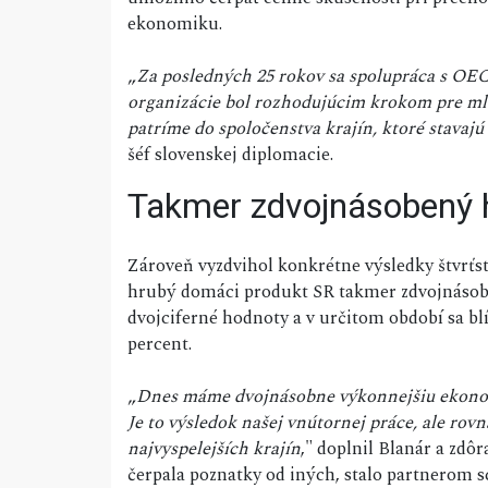
ekonomiku.
„
Za posledných 25 rokov sa spolupráca s OECD
organizácie bol rozhodujúcim krokom pre ml
patríme do spoločenstva krajín, ktoré stava
šéf slovenskej diplomacie.
Takmer zdvojnásobený 
Zároveň vyzdvihol konkrétne výsledky štvrťs
hrubý domáci produkt SR takmer zdvojnásobi
dvojciferné hodnoty a v určitom období sa blí
percent.
„
Dnes máme dvojnásobne výkonnejšiu ekonomi
Je to výsledok našej vnútornej práce, ale ro
najvyspelejších krajín
," doplnil Blanár a zdôr
čerpala poznatky od iných, stalo partnerom