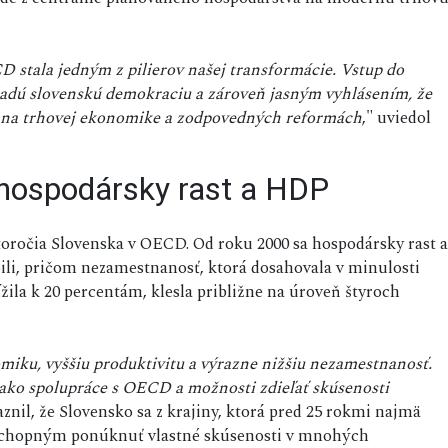
 stala jedným z pilierov našej transformácie. Vstup do
adú slovenskú demokraciu a zároveň jasným vyhlásením, že
jú na trhovej ekonomike a zodpovedných reformách
," uviedol
hospodársky rast a HDP
toročia Slovenska v OECD. Od roku 2000 sa hospodársky rast a
li, pričom nezamestnanosť, ktorá dosahovala v minulosti
žila k 20 percentám, klesla približne na úroveň štyroch
ku, vyššiu produktivitu a výrazne nižšiu nezamestnanosť.
vnako spolupráce s OECD a možnosti zdieľať skúsenosti
aznil, že Slovensko sa z krajiny, ktorá pred 25 rokmi najmä
 schopným ponúknuť vlastné skúsenosti v mnohých