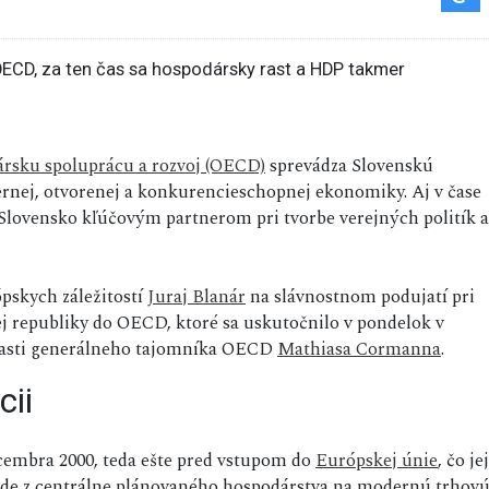
ársku spoluprácu a rozvoj (OECD)
sprevádza Slovenskú
ernej, otvorenej a konkurencieschopnej ekonomiky. Aj v čase
Slovensko kľúčovým partnerom pri tvorbe verejných politík a
ópskych záležitostí
Juraj Blanár
na slávnostnom podujatí pri
kej republiky do OECD, ktoré sa uskutočnilo v pondelok v
účasti generálneho tajomníka OECD
Mathiasa Cormanna
.
cii
cembra 2000, teda ešte pred vstupom do
Európskej únie
, čo jej
ode z centrálne plánovaného hospodárstva na modernú trhov