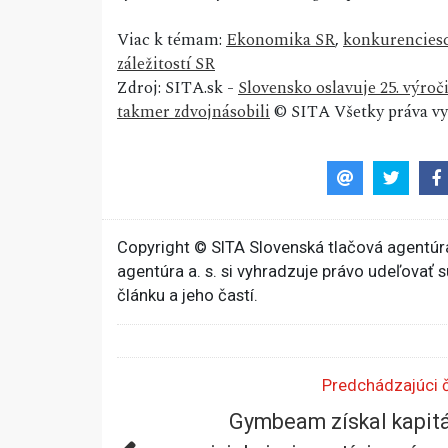
Viac k témam:
Ekonomika SR
,
konkurencies
záležitostí SR
Zdroj: SITA.sk -
Slovensko oslavuje 25. výro
takmer zdvojnásobili
© SITA Všetky práva vy
Copyright © SITA Slovenská tlačová agentúra
agentúra a. s. si vyhradzuje právo udeľovať 
článku a jeho častí.
Predchádzajúci 
Gymbeam získal kapit