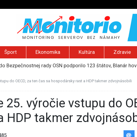
Šport
Ekonomika
Kultúra
Zdravie
do Bezpečnostnej rady OSN podporilo 123 štátov, Blanár hovo
ození? Pravda o kriminalite, islame a mýte o konzervatívn
ancúzsku stretne s obeťami sexuálneho zneužívania kňazmi
vstupu do OECD, za ten čas sa hospodársky rast a HDP takmer zdvojnásobili
liónov eur na pomoc farmárom, ktorých postihla blokáda prí
2026): Včelie úle v Palestíne, streľba študenta v Thajsku a L
a HDP takmer zdvojnásobi
485