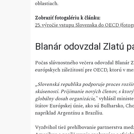
oblastiach.
Zobraziť fotogalériu k článku:
25. výročie vstupu Slovenska do OECD (fotogr
Blanár odovzdal Zlatú 
Počas slávnostného večera odovzdal Blanár 
európskych záležitostí pre OECD, ktorú v m
„
Slovenská republika podporuje proces rozšir
skúsenosti. Prijímanie nových členov, s ktorý
globálny dosah organizácie
," vyhlásil minis
štátov Európskej únie, ako sú Bulharsko, Ch
napríklad Argentínu a Brazíliu.
Vyzdvihol tiež prehlbovanie partnerstva me