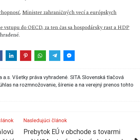
chopnosť
,
Minister zahraničných vecí a európskych
čie vstupu do OECD, za ten čas sa hospodársky rast a HDP
hradené.
 a.s. Všetky práva vyhradené. SITA Slovenská tlačová
súhlas na rozmnožovanie, šírenie a na verejný prenos tohto
článok
Nasledujúci článok
álovú
Prebytok EÚ v obchode s tovarmi