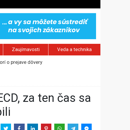
Zaujímavosti
Veda a technika
rí o prejave dôvery
om Rusku – ROZHOVOR
stavov
ovestream festival
li