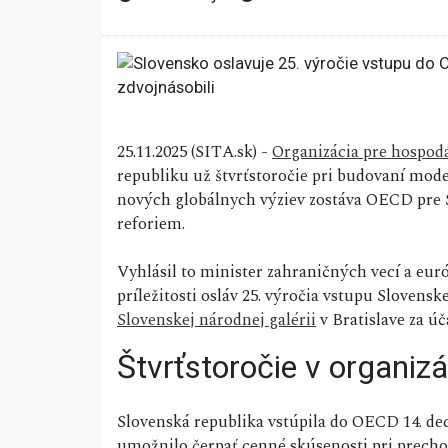
25.11.2025 (SITA.sk) -
Organizácia pre hospod
republiku už štvrťstoročie pri budovaní mod
nových globálnych výziev zostáva OECD pre 
reforiem.
Vyhlásil to minister zahraničných vecí a eur
príležitosti osláv 25. výročia vstupu Slovens
Slovenskej národnej galérii
v Bratislave za 
Štvrťstoročie v organizá
Slovenská republika vstúpila do OECD 14. de
umožnilo čerpať cenné skúsenosti pri prech