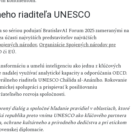
kým kontinentom.
lneho riaditeľa UNESCO
ja so sériou podujatí BratislavAI Forum 2025 zameranými na
a účasti najvyšších predstaviteľov najväčších
pojených národov
,
Organizácie Spojených národov pre
 či EÚ.
ransformáciu a umelú inteligenciu ako jednu z kľúčových
e naďalej využívať analytické kapacity a odporúčania OECD.
nerálneho riaditeľa UNESCO Chálida al-Anáního. Rokovanie
ickej spolupráci a prispievať k posilňovaniu
žateľného rozvoja spoločnosti.
ný dialóg a spoločné hľadanie pravidiel v oblastiach, ktoré
enská republika preto vníma UNESCO ako kľúčového partnera
a, ochrane kultúrneho a prírodného dedičstva a pri etickom
slovenskej diplomacie.