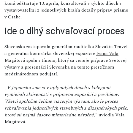
ktorá odštartuje 13. apríla, konzultovali v týchto dňoch s
vystavovateľmi z jednotlivých krajín detaily príprav priamo
v Osake.
Ide o dlhý schvaľovací proces
Slovensko zastupovala generálna riaditeľka Slovakia Travel
a generálna komisárka slovenskej expozície
Ivana Vala
Magátová
spolu s tímom, ktorý sa venuje príprave Svetovej
výstavy a prezentácii Slovenska na tomto prestížnom
medzinárodnom podujatí.
„
V Japonsku sme si v uplynulých dňoch s kolegami
vymieňali skúsenosti s prípravou expozícií a pavilónov.
Všetci spoločne čelíme viacerým výzvam, ako je proces
schvaľovania jednotlivých stavebných a dizajnérskych prác,
ktoré sú najmä časovo mimoriadne náročné,
“ uviedla Vala
Magátová.