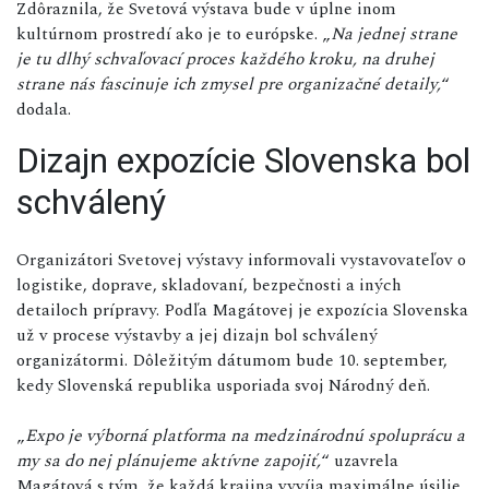
Zdôraznila, že Svetová výstava bude v úplne inom
kultúrnom prostredí ako je to európske. „
Na jednej strane
je tu dlhý schvaľovací proces každého kroku, na druhej
strane nás fascinuje ich zmysel pre organizačné detaily,
“
dodala.
Dizajn expozície Slovenska bol
schválený
Organizátori Svetovej výstavy informovali vystavovateľov o
logistike, doprave, skladovaní, bezpečnosti a iných
detailoch prípravy. Podľa Magátovej je expozícia Slovenska
už v procese výstavby a jej dizajn bol schválený
organizátormi. Dôležitým dátumom bude 10. september,
kedy Slovenská republika usporiada svoj Národný deň.
„
Expo je výborná platforma na medzinárodnú spoluprácu a
my sa do nej plánujeme aktívne zapojiť,
“ uzavrela
Magátová s tým, že každá krajina vyvíja maximálne úsilie