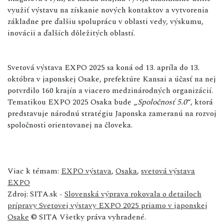
využiť výstavu na získanie nových kontaktov a vytvorenia
základne pre ďalšiu spoluprácu v oblasti vedy, výskumu,
inovácii a ďalších dôležitých oblastí.
Svetová výstava EXPO 2025 sa koná od 13. apríla do 13.
októbra v japonskej Osake, prefektúre Kansai a účasť na nej
potvrdilo 160 krajín a viacero medzinárodných organizácií.
Tematikou EXPO 2025 Osaka bude „
Spoločnosť 5.0
“, ktorá
predstavuje národnú stratégiu Japonska zameranú na rozvoj
spoločnosti orientovanej na človeka.
Viac k témam:
EXPO výstava
,
Osaka
,
svetová výstava
EXPO
Zdroj: SITA.sk -
Slovenská výprava rokovala o detailoch
prípravy Svetovej výstavy EXPO 2025 priamo v japonskej
Osake
© SITA Všetky práva vyhradené.