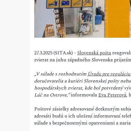
27.3.2025 (SITA.sk) -
Slovenská pošta
reagoval
zvierat na juhu západného Slovenska prijat
„V súlade s rozhodnutím
Úradu pre reguláciu
doručovatelia a kuriéri Slovenskej pošty neb
hospodárskych zvierat, kde bol potvrdený vý
Lúč na Ostrove,“
informovala
Eva Peterová
, 
Poštové zásielky adresované dotknutým subj
adresáti budú o ich uložení informovaní tele
súlade s bezpečnostnými opatreniami a nari