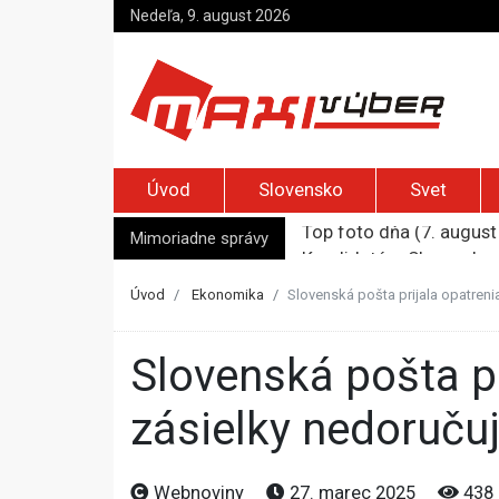
Nedeľa, 9. august 2026
Úvod
Slovensko
Svet
Mimoriadne správy
Kandidatúru Slovenska 
Je Európa naozaj v ohr
Pápež Lev XIV. sa vo Fr
Úvod
Ekonomika
Slovenská pošta prijala opatrenia
Kyjev žiada EÚ o 220 mi
Top foto dňa (7. august 
Slovenská pošta prijala opatrenia kvôli slintačke a krívačke,
zásielky nedoručuj
Webnoviny
27. marec 2025
438