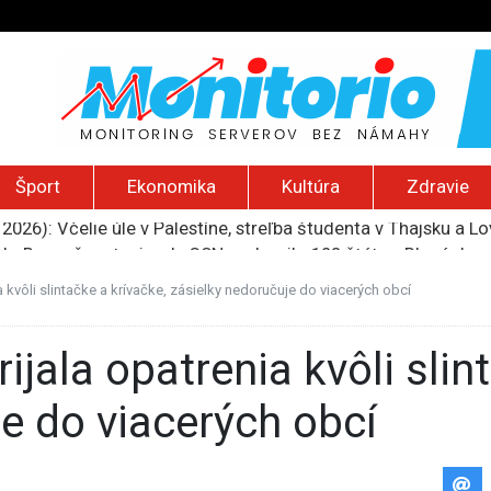
Šport
Ekonomika
Kultúra
Zdravie
do Bezpečnostnej rady OSN podporilo 123 štátov, Blanár hovo
ození? Pravda o kriminalite, islame a mýte o konzervatívn
ancúzsku stretne s obeťami sexuálneho zneužívania kňazmi
 kvôli slintačke a krívačke, zásielky nedoručuje do viacerých obcí
liónov eur na pomoc farmárom, ktorých postihla blokáda prí
2026): Včelie úle v Palestíne, streľba študenta v Thajsku a L
e do viacerých obcí