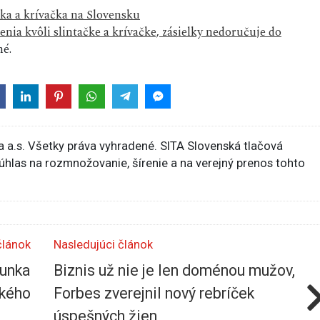
čka a krívačka na Slovensku
enia kvôli slintačke a krívačke, zásielky nedoručuje do
é.
 a.s. Všetky práva vyhradené. SITA Slovenská tlačová
súhlas na rozmnožovanie, šírenie a na verejný prenos tohto
článok
Nasledujúci článok
unka
Biznis už nie je len doménou mužov,
ského
Forbes zverejnil nový rebríček
úspešných žien