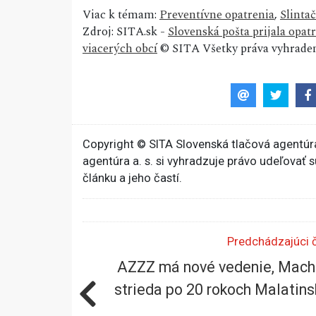
Viac k témam:
Preventívne opatrenia
,
Slinta
Zdroj: SITA.sk -
Slovenská pošta prijala opatr
viacerých obcí
© SITA Všetky práva vyhraden
Copyright © SITA Slovenská tlačová agentúra
agentúra a. s. si vyhradzuje právo udeľovať 
článku a jeho častí.
Predchádzajúci 
AZZZ má nové vedenie, Mach
strieda po 20 rokoch Malatin