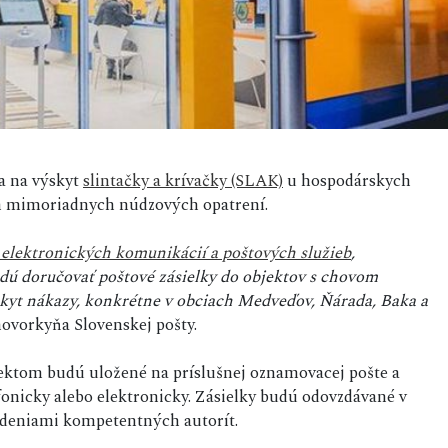
a na výskyt
slintačky a krívačky (SLAK)
u hospodárskych
ím mimoriadnych núdzových opatrení.
 elektronických komunikácií a poštových služieb
,
udú doručovať poštové zásielky do objektov s chovom
skyt nákazy, konkrétne v obciach Medveďov, Ňárada, Baka a
hovorkyňa Slovenskej pošty.
ektom budú uložené na príslušnej oznamovacej pošte a
fonicky alebo elektronicky. Zásielky budú odovzdávané v
adeniami kompetentných autorít.