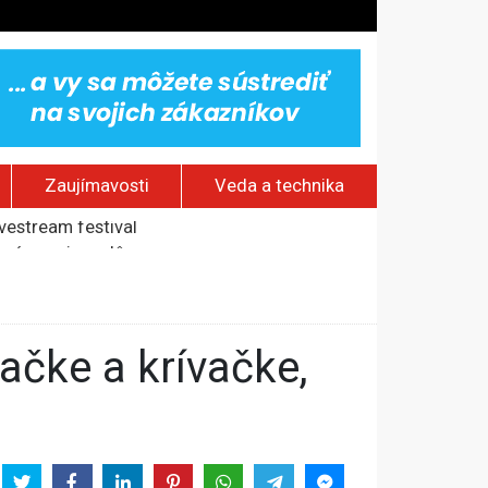
Zaujímavosti
Veda a technika
rí o prejave dôvery
om Rusku – ROZHOVOR
stavov
ovestream festival