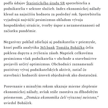
podľa údajov
Štatistického úradu SR
spotrebitelia a
podnikatelia v sektore služieb. Index ekonomickej nálady
klesol na najnižšiu hodnotu za posledný rok. Spotrebitelia
vyjadrujú najväčší pesimizmus ohľadom vývoja
hospodárskej situácie, tvorby úspor a nezamestnanosti od
začiatku pandémie.
Negatívny pohľad zdieľajú aj podnikatelia v priemysle,
ktorí podľa analytika
365.bank
Tomáša Boháčka
čelia
poklesu dopytu a zvýšeniu zásob. Napriek celkovému
pesimizmu však podnikatelia v obchode a stavebníctve
prejavili určitý optimizmus. Obchodníci zaznamenali
pozitívny vývoj podnikateľských aktivít, zatiaľ čo
stavebníci hodnotili úroveň objednávok ako dostatočnú.
Porovnanie s minulým rokom ukazuje mierne zlepšenie
ekonomickej nálady, avšak stále zaostáva za dlhodobým
priemerom. „
Domáca ekonomika čelí výraznej neistote
,“
uviedol Boháček.