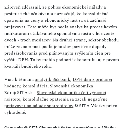
Zároveň zdôraznil, že pokles ekonomickej nálady a
pesimistické očakávania naznačujú, že konsolidačné
opatrenia na ceny a ekonomický rast sa už začínajú
prejavovať. Toto môže byť podľa analytika predstihovým
indikátorom očakávaného spomalenia rastu v horizonte
dvoch - troch mesiacov. Na druhej strane, sektor obchodu
môže zaznamenať podľa jeho slov pozitívne dopady
predzásobovania pred plánovaným zvýšením cien pre
vyššiu DPH. To by mohlo podporiť ekonomiku aj v prvom
kvartáli budúceho roka.
Viac k témam:
analytik 365.bank
,
DPH daň z pridanej
hodnoty
,
konsolidácia
,
Slovenská ekonomika
Zdroj: SITA.sk -
Slovenská ekonomika čelí výraznej
neistote, konsolidačné opatrenia sa začali negatívne
prejavovať na nálade spotrebiteľov
© SITA Všetky práva
vyhradené.