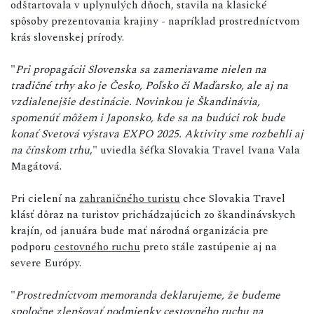
odštartovala v uplynulých dňoch, stavila na klasické
spôsoby prezentovania krajiny - napríklad prostredníctvom
krás slovenskej prírody.
"
Pri propagácii Slovenska sa zameriavame nielen na
tradičné trhy ako je Česko, Poľsko či Maďarsko, ale aj na
vzdialenejšie destinácie. Novinkou je Škandinávia,
spomenúť môžem i Japonsko, kde sa na budúci rok bude
konať Svetová výstava EXPO 2025. Aktivity sme rozbehli aj
na čínskom trhu
," uviedla šéfka Slovakia Travel Ivana Vala
Magátová.
Pri cielení na
zahraničného turistu
chce Slovakia Travel
klásť dôraz na turistov prichádzajúcich zo škandinávskych
krajín, od januára bude mať národná organizácia pre
podporu
cestovného ruchu
preto stále zastúpenie aj na
severe Európy.
"
Prostredníctvom memoranda deklarujeme, že budeme
spoločne zlepšovať podmienky cestovného ruchu na