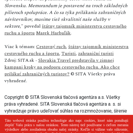
Slovensku. Memorandum je postavené na troch základných
pilieroch spolupráce. A čo sa týka prilákania zahraničných
návštevníkov, musíme tiež skvalitniť naše služby v
sektore
," povedal
štátny tajomník ministerstva cestovného
ruchu a športu
Marek Harbuľák
.
Viac k témam:
Cestovný ruch
,
štátny tajomník ministerstva
cestovného ruchu a športu
,
Turisti
,
zahraniční turisti
Zdroj: SITA.sk -
Slovakia Travel predstavila v zimnej
kampani kroky na podporu cestovného ruchu. Ako chce
prilákať zahraničných turistov?
© SITA Všetky práva
vyhradené.
Copyright © SITA Slovenská tlačová agentúra a.s. Všetky
práva vyhradené. SITA Slovenská tlačová agentúra a. s. si
vyhradzuje právo udeľovať súhlas na rozmnožovanie, šírenie
a na verejný prenos tohto článku a jeho častí.